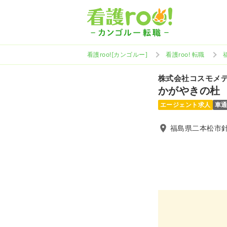
看護roo![カンゴルー]
看護roo! 転職
株式会社コスモメ
かがやきの杜
エージェント求人
車
福島県二本松市針