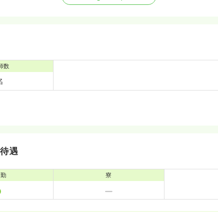
師数
名
・待遇
通勤
寮