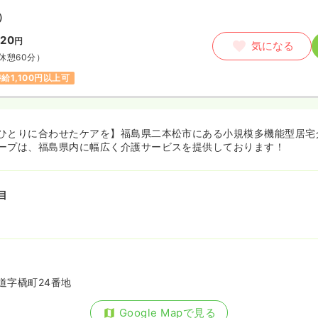
）
120
円
気になる
休憩60分）
給1,100円以上可
ひとりに合わせたケアを】福島県二本松市にある小規模多機能型居宅
ープは、福島県内に幅広く介護サービスを提供しております！
目
道字橇町24番地
Google Mapで見る