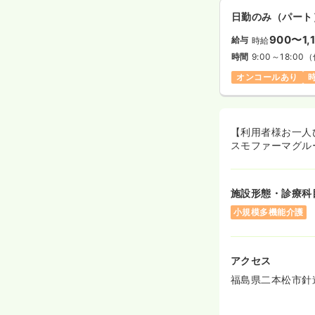
日勤のみ（パート
900〜1,
給与
時給
時間
9:00～18:00
（
オンコールあり
時
【利用者様お一人
スモファーマグル
施設形態・診療科
小規模多機能介護
アクセス
福島県二本松市針