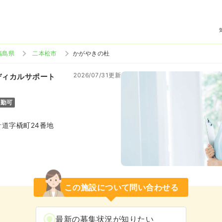
福島県
二本松市
かがやきの杜
2026/07/31更新
ディカルサポート
通勤可
道字橇町24番地
この施設について問い合わせる
最新の募集状況が知りたい