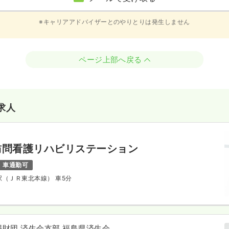
※キャリアアドバイザーとのやりとりは発生しません
ページ上部へ戻る
求人
訪問看護リハビリステーション
車通勤可
川駅（ＪＲ東北本線） 車5分
財団 済生会支部 福島県済生会