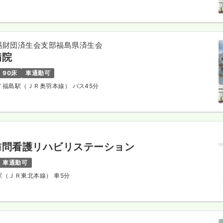
賜財団済生会支部福島県済生会
病院
90床
車通勤可
/ 福島駅（ＪＲ奥羽本線） バス45分
訪問看護リハビリステーション
車通勤可
川駅（ＪＲ東北本線） 車5分