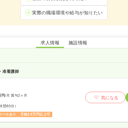
実際の職場環境や給与が知りたい
かがやきの杜
求人情報
施設情報
・准看護師
万円
/月
賞与2ヶ月
気になる
休憩60分）
コールあり
月給23万円以上可