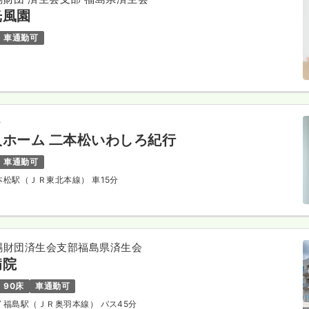
光風園
車通勤可
々
ホーム 二本松いわしろ紀行
車通勤可
二本松駅（ＪＲ東北本線） 車15分
賜財団済生会支部福島県済生会
病院
90床
車通勤可
/ 福島駅（ＪＲ奥羽本線） バス45分