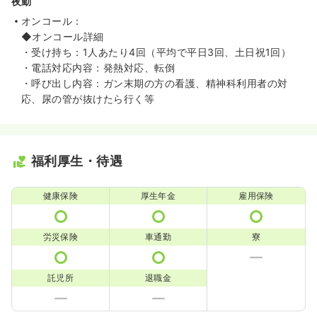
夜勤
オンコール：
◆オンコール詳細
・受け持ち：1人あたり4回（平均で平日3回、土日祝1回）
・電話対応内容：発熱対応、転倒
・呼び出し内容：ガン末期の方の看護、精神科利用者の対
応、尿の管が抜けたら行く等
福利厚生・待遇
健康保険
厚生年金
雇用保険
労災保険
車通勤
寮
託児所
退職金