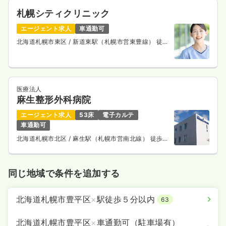
札幌シティクリニック
エージェント求人
車通勤可
北海道札幌市東区
/ 新道東駅（札幌市営東豊線） 徒歩
13分
医療法人
麻生整形外科病院
エージェント求人
53床
電子カルテ
車通勤可
北海道札幌市北区
/ 麻生駅（札幌市営南北線） 徒歩7
分
同じ地域で条件を追加する
北海道札幌市豊平区
×
駅徒歩５分以内
63
北海道札幌市豊平区
×
車通勤可（駐車場有）