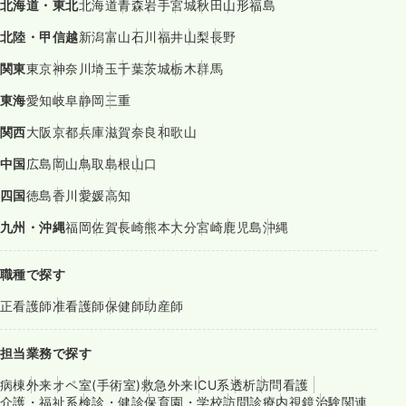
北海道・東北
北海道
青森
岩手
宮城
秋田
山形
福島
北陸・甲信越
新潟
富山
石川
福井
山梨
長野
関東
東京
神奈川
埼玉
千葉
茨城
栃木
群馬
東海
愛知
岐阜
静岡
三重
関西
大阪
京都
兵庫
滋賀
奈良
和歌山
中国
広島
岡山
鳥取
島根
山口
四国
徳島
香川
愛媛
高知
九州・沖縄
福岡
佐賀
長崎
熊本
大分
宮崎
鹿児島
沖縄
職種で探す
正看護師
准看護師
保健師
助産師
担当業務で探す
病棟
外来
オペ室(手術室)
救急外来
ICU系
透析
訪問看護
介護・福祉系
検診・健診
保育園・学校
訪問診療
内視鏡
治験関連