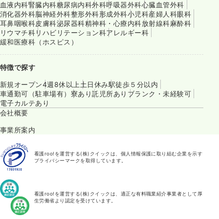
血液内科
腎臓内科
糖尿病内科
外科
呼吸器外科
心臓血管外科
消化器外科
脳神経外科
整形外科
形成外科
小児科
産婦人科
眼科
耳鼻咽喉科
皮膚科
泌尿器科
精神科・心療内科
放射線科
麻酔科
リウマチ科
リハビリテーション科
アレルギー科
緩和医療科（ホスピス）
特徴で探す
新規オープン
4週8休以上
土日休み
駅徒歩５分以内
車通勤可（駐車場有）
寮あり
託児所あり
ブランク・未経験可
電子カルテあり
会社概要
事業所案内
看護roo!を運営する(株)クイックは、個人情報保護に取り組む企業を示す
プライバシーマークを取得しています。
看護roo!を運営する(株)クイックは、適正な有料職業紹介事業者として厚
生労働省より認定を受けています。