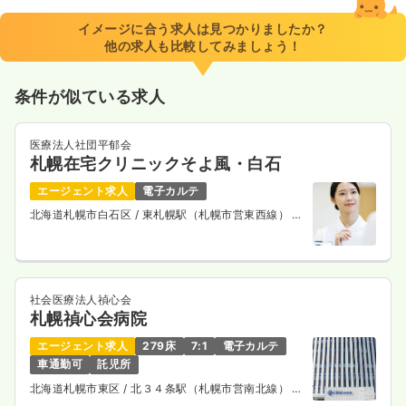
イメージに合う求人は見つかりましたか？
他の求人も比較してみましょう！
条件が似ている求人
医療法人社団平郁会
札幌在宅クリニックそよ風・白石
エージェント求人
電子カルテ
北海道札幌市白石区
/ 東札幌駅（札幌市営東西線） 徒
歩4分
社会医療法人禎心会
札幌禎心会病院
エージェント求人
279床
7:1
電子カルテ
車通勤可
託児所
北海道札幌市東区
/ 北３４条駅（札幌市営南北線） 徒
歩5分