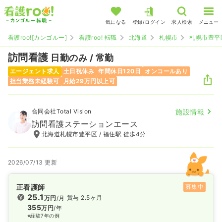
気になる
登録/ログイン
求人検索
メニュー
看護roo![カンゴルー]
看護roo! 転職
北海道
札幌市
札幌市豊平
訪問看護
日勤のみ / 常勤
エージェント求人
土日祝休み
年間休日120日
オンコールあり
担当業務未経験可
月給29万円以上可
合同会社Total Vision
施設情報
訪問看護ステーションエース
北海道札幌市豊平区 / 福住駅 徒歩4分
2026/07/13 更新
正看護師
募集中
25.1
賞与 2.5ヶ月
万円
/月
355
万円
/年
※経験7年の例