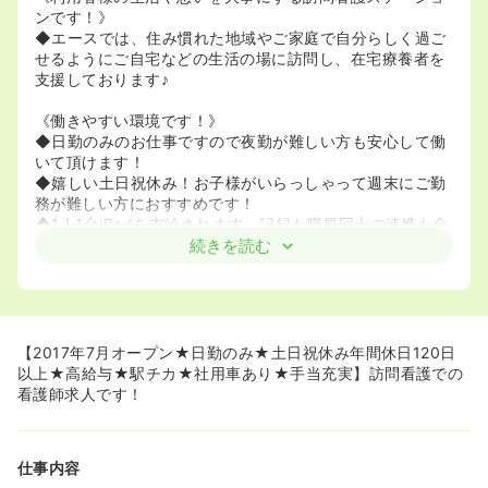
ンです！》
◆エースでは、住み慣れた地域やご家庭で自分らしく過ご
せるようにご自宅などの生活の場に訪問し、在宅療養者を
支援しております♪
《働きやすい環境です！》
◆日勤のみのお仕事ですので夜勤が難しい方も安心して働
いて頂けます！
◆嬉しい土日祝休み！お子様がいらっしゃって週末にご勤
務が難しい方におすすめです！
◆1人1台iPadを支給されます。記録も職員同士の連携も全
てiPadで行えるため、とても効率的に動けます！
続きを読む
急なお休みとなったときでも、すぐに他の職員と連携し訪
問に周ることができるためママさんでも働きやすいです！
《未経験の方も歓迎です！》
◆エースでは、ご入職後のフォロー体制に力を入れており
【2017年7月オープン★日勤のみ★土日祝休み年間休日120日
ます♪入職後1年間は資料を使いながら疾患や業務の勉強を
以上★高給与★駅チカ★社用車あり★手当充実】訪問看護での
行い、しっかりと自信を持ってご勤務いただけるようサポ
看護師求人です！
ート致します♪
◆入職後3ヶ月ほどは訪問の動向もございますので、独り
立ちするまで手厚くフォローしていただけます♪
仕事内容
◆オンコールは入職後約半年後から受け持つことになるた