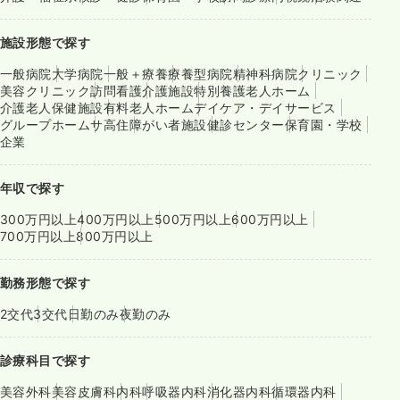
施設形態で探す
一般病院
大学病院
一般＋療養
療養型病院
精神科病院
クリニック
美容クリニック
訪問看護
介護施設
特別養護老人ホーム
介護老人保健施設
有料老人ホーム
デイケア・デイサービス
グループホーム
サ高住
障がい者施設
健診センター
保育園・学校
企業
年収で探す
300万円以上
400万円以上
500万円以上
600万円以上
700万円以上
800万円以上
勤務形態で探す
2交代
3交代
日勤のみ
夜勤のみ
診療科目で探す
美容外科
美容皮膚科
内科
呼吸器内科
消化器内科
循環器内科