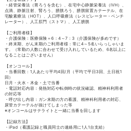
・経管栄養法（胃ろうを含む）、在宅中心静脈栄養法（IVH）、
点滴、静脈注射、腎ろう、膀胱ろう、膀胱留置カテーテル、在
宅酸素療法（HOT）、人口呼吸療法（レスピレーター・ベンチ
レーター）、人工肛門（ストマ）、人工膀胱
【ご利用者様】
・介護保険：医療保険＝6：4～7：3（介護保険が多めです）
・終末期、がん末期のご利用者様：常に4～5名いらっしゃいま
す。（常勤の人数に合わせて受け入れしているため、6名以上に
なることはございません）
【オンコール】
・当番回数：1人あたり平均4回/月（平均で平日3回、土日祝1
回）
日月・火水・木金・土で当番
・電話対応内容：発熱対応や転倒時の状況確認、精神科利用者
の対応等
・呼び出し内容：ガン末期の方の看護、精神科利用者の対応、
尿管カテーテルが抜けてしまった等
※オンコールはサテライトと一緒に当番を回します
【記録方法】
・iPad（看護記録と職員同士の連絡用に1人1台支給）