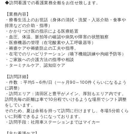
め、徐々に業務に慣れていくことができます♪
◆訪問看護での看護業務全般をお任せ致します。
《手当が充実！》
【業務内容】
◆住宅手当や資格手当など支給あり♪
・療養生活上のお世話（身体の清拭・洗髪・入浴介助・食事や
◆インセンティブもございますのでさらに高給与が目指せ
排泄などの介助・指導）
ます♪
・かかりつけ医の指示による医療処置
・血圧、体温、脈拍等の確認や病気や障害の状態観察
《マイカー通勤可能です！》
・医療機器の管理（在宅酸素や人工呼吸器等）
◆マイカー通勤が可能で、駐車場も無料ですので、お車通
・褥瘡ケアや褥瘡防止の工夫や指導。
勤をご希望の方も安心です。
・在宅でのリハビリテーション（嚥下機能訓練や拘縮予防等）
・ご家族への介護方法の指導や相談
《多職種による連携あり！》
・ターミナルケア、認知症ケア
◆看護師、理学療法士、作業療法士が職種の垣根なく相談
しあいながら業務を行っています。
【訪問詳細】
◆まだまだ発展途上な施設ですのでみんなで成長していき
・件数 ：平均5～6件/日（一ヶ月90～100件くらいになるよう
ましょう♪
に調整）
・訪問エリア：清田区と豊平がメイン、厚別もエリア内です。
訪問先毎の距離は車で10分程でいけるような場所でシフト調整
をしています。
そのため、夏は余裕を持って訪問に行けますし、冬場5分前くら
いに到着できるようになっております。
・訪問手段：社用車ステーションまではマイカー
【主な看護ケア】