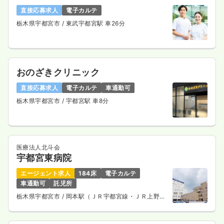
直接応募求人
電子カルテ
栃木県宇都宮市
/ 東武宇都宮駅 車26分
おのざきクリニック
直接応募求人
電子カルテ
車通勤可
栃木県宇都宮市
/ 宇都宮駅 車8分
医療法人北斗会
宇都宮東病院
エージェント求人
184床
電子カルテ
車通勤可
託児所
栃木県宇都宮市
/ 岡本駅（ＪＲ宇都宮線・ＪＲ上野東
京ライン） 車9分