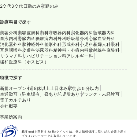
2交代
3交代
日勤のみ
夜勤のみ
診療科目で探す
美容外科
美容皮膚科
内科
呼吸器内科
消化器内科
循環器内科
血液内科
腎臓内科
糖尿病内科
外科
呼吸器外科
心臓血管外科
消化器外科
脳神経外科
整形外科
形成外科
小児科
産婦人科
眼科
耳鼻咽喉科
皮膚科
泌尿器科
精神科・心療内科
放射線科
麻酔科
リウマチ科
リハビリテーション科
アレルギー科
緩和医療科（ホスピス）
特徴で探す
新規オープン
4週8休以上
土日休み
駅徒歩５分以内
車通勤可（駐車場有）
寮あり
託児所あり
ブランク・未経験可
電子カルテあり
会社概要
事業所案内
看護roo!を運営する(株)クイックは、個人情報保護に取り組む企業を示す
プライバシーマークを取得しています。