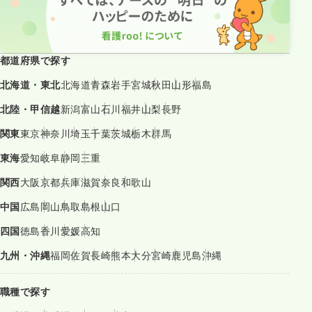
都道府県で探す
北海道・東北
北海道
青森
岩手
宮城
秋田
山形
福島
北陸・甲信越
新潟
富山
石川
福井
山梨
長野
関東
東京
神奈川
埼玉
千葉
茨城
栃木
群馬
東海
愛知
岐阜
静岡
三重
関西
大阪
京都
兵庫
滋賀
奈良
和歌山
中国
広島
岡山
鳥取
島根
山口
四国
徳島
香川
愛媛
高知
九州・沖縄
福岡
佐賀
長崎
熊本
大分
宮崎
鹿児島
沖縄
職種で探す