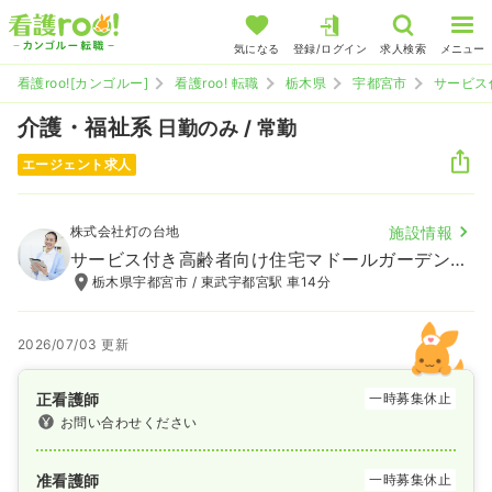
気になる
登録/ログイン
求人検索
メニュー
看護roo![カンゴルー]
看護roo! 転職
栃木県
宇都宮市
サービス
介護・福祉系
日勤のみ / 常勤
エージェント求人
株式会社灯の台地
施設情報
サービス付き高齢者向け住宅マドールガーデンあかり
栃木県宇都宮市 / 東武宇都宮駅 車14分
2026/07/03 更新
正看護師
一時募集休止
お問い合わせください
准看護師
一時募集休止