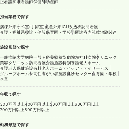
正看護師
准看護師
保健師
助産師
担当業務で探す
病棟
外来
オペ室(手術室)
救急外来
ICU系
透析
訪問看護
介護・福祉系
検診・健診
保育園・学校
訪問診療
内視鏡
治験関連
施設形態で探す
一般病院
大学病院
一般＋療養
療養型病院
精神科病院
クリニック
美容クリニック
訪問看護
介護施設
特別養護老人ホーム
介護老人保健施設
有料老人ホーム
デイケア・デイサービス
グループホーム
サ高住
障がい者施設
健診センター
保育園・学校
企業
年収で探す
300万円以上
400万円以上
500万円以上
600万円以上
700万円以上
800万円以上
勤務形態で探す