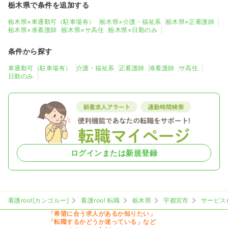
栃木県で条件を追加する
栃木県×車通勤可（駐車場有）
栃木県×介護・福祉系
栃木県×正看護師
栃木県×准看護師
栃木県×サ高住
栃木県×日勤のみ
条件から探す
車通勤可（駐車場有）
介護・福祉系
正看護師
准看護師
サ高住
日勤のみ
ログインまたは新規登録
看護roo![カンゴルー]
看護roo! 転職
栃木県
宇都宮市
サービス
「希望に合う求人があるか知りたい」
「転職するかどうか迷っている」など