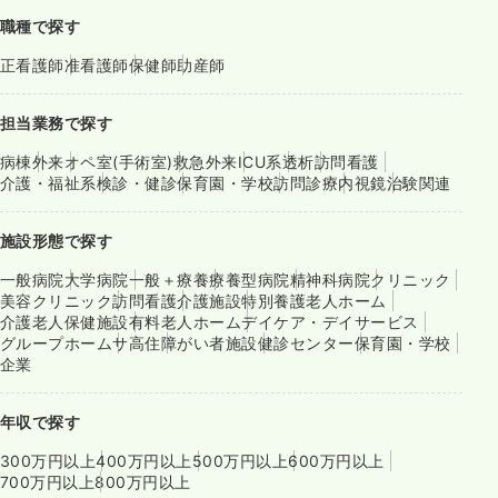
職種で探す
正看護師
准看護師
保健師
助産師
担当業務で探す
病棟
外来
オペ室(手術室)
救急外来
ICU系
透析
訪問看護
介護・福祉系
検診・健診
保育園・学校
訪問診療
内視鏡
治験関連
施設形態で探す
一般病院
大学病院
一般＋療養
療養型病院
精神科病院
クリニック
美容クリニック
訪問看護
介護施設
特別養護老人ホーム
介護老人保健施設
有料老人ホーム
デイケア・デイサービス
グループホーム
サ高住
障がい者施設
健診センター
保育園・学校
企業
年収で探す
300万円以上
400万円以上
500万円以上
600万円以上
700万円以上
800万円以上