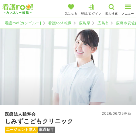
気になる
登録/ログイン
求人検索
メニュー
看護roo![カンゴルー]
看護roo! 転職
広島県
広島市
広島市安佐
2026/06/05更新
医療法人雖寿会
しみずこどもクリニック
エージェント求人
車通勤可