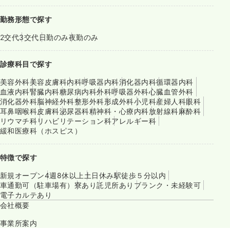
勤務形態で探す
2交代
3交代
日勤のみ
夜勤のみ
診療科目で探す
美容外科
美容皮膚科
内科
呼吸器内科
消化器内科
循環器内科
血液内科
腎臓内科
糖尿病内科
外科
呼吸器外科
心臓血管外科
消化器外科
脳神経外科
整形外科
形成外科
小児科
産婦人科
眼科
耳鼻咽喉科
皮膚科
泌尿器科
精神科・心療内科
放射線科
麻酔科
リウマチ科
リハビリテーション科
アレルギー科
緩和医療科（ホスピス）
特徴で探す
新規オープン
4週8休以上
土日休み
駅徒歩５分以内
車通勤可（駐車場有）
寮あり
託児所あり
ブランク・未経験可
電子カルテあり
会社概要
事業所案内