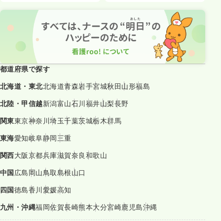
都道府県で探す
北海道・東北
北海道
青森
岩手
宮城
秋田
山形
福島
北陸・甲信越
新潟
富山
石川
福井
山梨
長野
関東
東京
神奈川
埼玉
千葉
茨城
栃木
群馬
東海
愛知
岐阜
静岡
三重
関西
大阪
京都
兵庫
滋賀
奈良
和歌山
中国
広島
岡山
鳥取
島根
山口
四国
徳島
香川
愛媛
高知
九州・沖縄
福岡
佐賀
長崎
熊本
大分
宮崎
鹿児島
沖縄