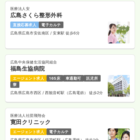
医療法人安
広島さくら整形外科
直接応募求人
電子カルテ
広島県広島市安佐南区
/ 安東駅 徒歩6分
広島中央保健生活協同組合
福島生協病院
エージェント求人
165床
車通勤可
託児所
寮
広島県広島市西区
/ 西観音町駅（広島電鉄） 徒歩2分
医療法人社団飛翔会
寛田クリニック
エージェント求人
電子カルテ
広島県広島市南区
/ 稲荷町駅（広島電鉄） 徒歩1分