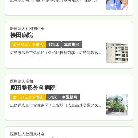
医療法人社団初仁会
桧田病院
エージェント求人
174床
車通勤可
広島県広島市佐伯区
/ 佐伯区役所前駅（広島電鉄宮島
線） 徒歩6分
医療法人昭和
原田整形外科病院
エージェント求人
51床
車通勤可
広島県広島市安佐南区
/ 上安駅（広島高速交通アスト
ラムライン） 徒歩7分
医療法人社団風林会