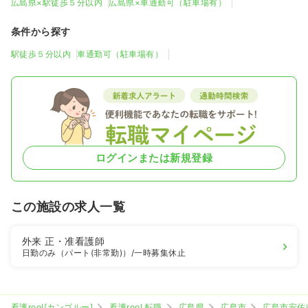
広島県×駅徒歩５分以内
広島県×車通勤可（駐車場有）
条件から探す
駅徒歩５分以内
車通勤可（駐車場有）
ログインまたは新規登録
この施設の求人一覧
外来
正・准看護師
日勤のみ（パート(非常勤)）
/一時募集休止
看護roo![カンゴルー]
看護roo! 転職
広島県
広島市
広島市安佐