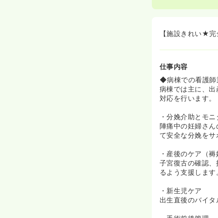
【施設きれい★完
仕事内容
◆病棟での看護師
病棟では主に、出
対応を行います。
・分娩介助とモニ
陣痛中の妊婦さん
て安全な分娩をサ
・産後のケア（褥
子宮復古の確認、
るよう支援します
・新生児ケア
出生直後のバイタ