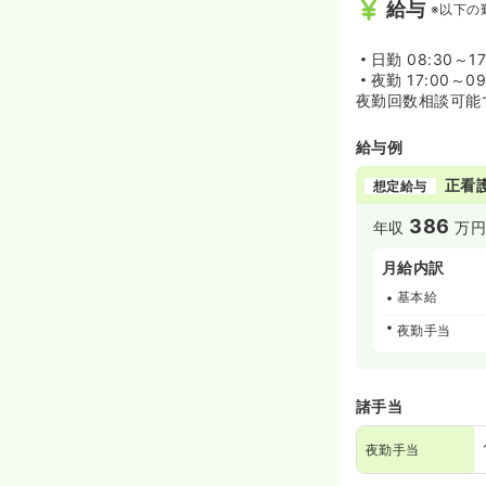
給与
※以下の
日勤
08:30～1
夜勤
17:00～09
夜勤回数相談可能
給与例
正看
想定給与
386
年収
万円
月給内訳
基本給
夜勤手当
諸手当
夜勤手当