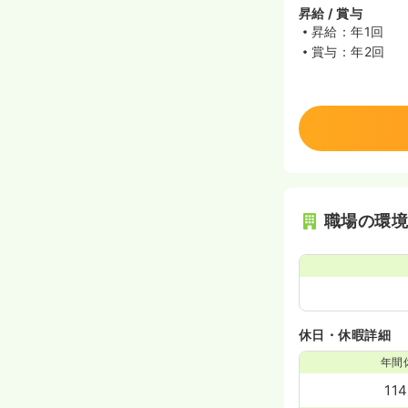
昇給 / 賞与
昇給：年1回
賞与：年2回
職場の環
休日・休暇詳細
年間
11