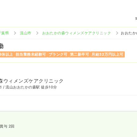
千葉県
流山市
おおたかの森ウィメンズケアクリニック
おおたか
勤
8休以上
担当業務未経験可
ブランク可
第二新卒可
月給32万円以上可
森ウィメンズケアクリニック
 / 流山おおたかの森駅 徒歩10分
賞与 2回