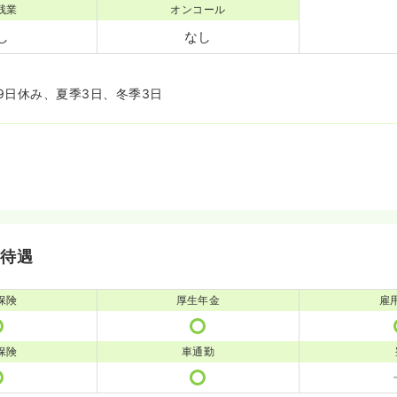
残業
オンコール
し
なし
9日休み、夏季3日、冬季3日
・待遇
保険
厚生年金
雇
保険
車通勤