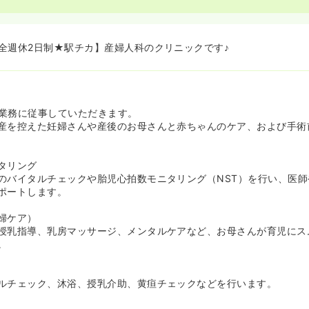
全週休2日制★駅チカ】産婦人科のクリニックです♪
業務に従事していただきます。
産を控えた妊婦さんや産後のお母さんと赤ちゃんのケア、および手術
タリング
のバイタルチェックや胎児心拍数モニタリング（NST）を行い、医
ポートします。
婦ケア）
授乳指導、乳房マッサージ、メンタルケアなど、お母さんが育児にス
。
ルチェック、沐浴、授乳介助、黄疸チェックなどを行います。