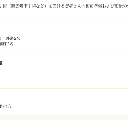
手術（腹腔鏡下手術など）を受ける患者さんの術前準備および術後の
名、外来2名
病棟2名
目
有の方