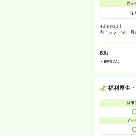
固定
な
4週8休以上
完全シフト制、月
夜勤
病棟2名
福利厚生
健康
労災