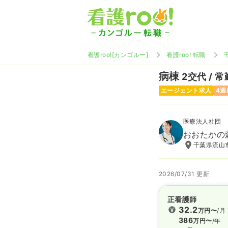
看護roo![カンゴルー]
看護roo! 転職
病棟
2交代 / 常
エージェント求人
4週
医療法人社団
おおたかの
千葉県流山市
2026/07/31 更新
正看護師
32.2
万円〜
/月
386
万円〜
/年