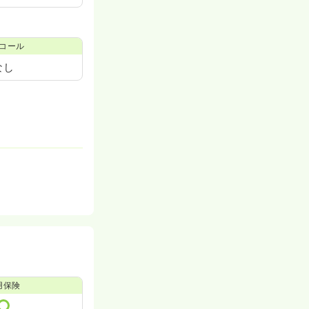
コール
なし
用保険