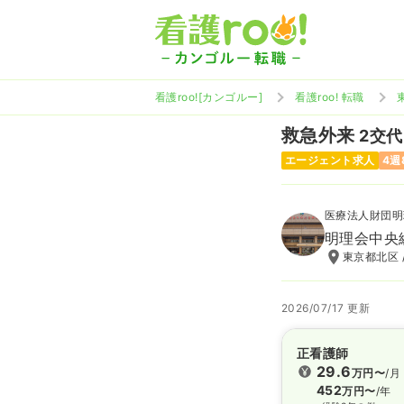
看護roo![カンゴルー]
看護roo! 転職
救急外来
2交代 
エージェント求人
4週
医療法人財団明
明理会中央
東京都北区 
2026/07/17 更新
正看護師
29.6
万円〜
/月
452
万円〜
/年