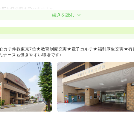
す♪脳神経外科も学べます！≫
脳神経外科部長が就任し脳卒中センターを立ち上げ、「チームで楽しく
続きを読む
医6名、非常勤医5名、看護師がタッグを組み運営しております。最
脳卒中の多くを占める脳梗塞です。次いで多い疾患は、外傷性硬膜下
です。
患は、発症してからいかにスピード対応の治療が出来るかが勝負の現
の病院だと、細かく部門が分かれている為、検査・オペに時間がかか
運ばれてきた患者さんを5分でMRIを取り、すぐオペの準備が出来る
心カテ件数東京7位★教育制度充実★電子カルテ★福利厚生充実★有
んナースも働きやすい職場です♪
格支援制度がございます！≫
長様は認定看護管理者の資格を有する方です。ほかにも、集中ケア認
り、IMSグループならではの資格支援制度を生かして、キャリアアッ
が整っています！≫
が多く、プリセプター制度もございます。フラットな職場で意見を発
たいことをバックアップしてくれやすい環境です。
プの充実した福利厚生♪≫
ルーム借り上げ寮を完備！病院から徒歩10分以内、お風呂トイレ別、
用意しており、休日は都心（池袋駅まで14分、東京駅まで17分、上野
分）に出ての気軽なショッピングも可能です。