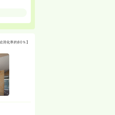
仕事をする」を
も多く取り扱っ
血腫または外傷
場です。大学病
りますが、ここ
ような体制を整
給消化率約80％】
定看護師の資格
プを望める環境
信しやすく、看
冷暖房完備、2
駅まで11分、