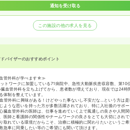
通知を受け取る
この施設の他の求人を見る
アドバイザーのおすすめポイント
血管外科が学べます☆≫
ネットワークに加盟している71病院中、急性大動脈疾患収容数、第10
に心臓血管外科を立ち上げてから、患者数が増えており、現在では24時間
る体制を整えています。
血管外科に興味がある！けどやった事ないし不安だな…という方は是
じような思いを持った方が多数活躍されており、特に入社後のサポー
心臓血管外科の医師は、仕事を進めていく上で風通しの良さや人間関
、医師と看護師の関係性やチームワークの良さをとても大切にされて
り取れている環境だからこそ、治療に積極的に関わりたいというご希
救急車に同乗したい等のご希望にも聞いて頂けます。