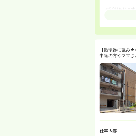
≪SCUありま
◆2013年に
モットーに常勤
ている疾患は、
性くも膜下出血
◆脳神経系の疾
院や大きい規模
では救急外来で
【循環器に強み★
えています。
中途の方やママさ
≪認定看護師資
◆現在の看護部
を有する方もお
です。
≪フォロー体制
◆中途採用の方
護師さんがやり
≪IMSグルー
◆キレイなワン
階以上の部屋を
仕事内容
銀座駅まで20