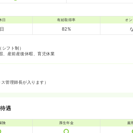
休日
有給取得率
オン
5日
82%
（シフト制）
暇、産前産後休暇、育児休業
ラス管理師長が入ります）
・待遇
保険
厚生年金
雇