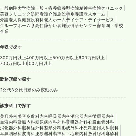
一般病院
大学病院
一般＋療養
療養型病院
精神科病院
クリニック
美容クリニック
訪問看護
介護施設
特別養護老人ホーム
介護老人保健施設
有料老人ホーム
デイケア・デイサービス
グループホーム
サ高住
障がい者施設
健診センター
保育園・学校
企業
年収で探す
300万円以上
400万円以上
500万円以上
600万円以上
700万円以上
800万円以上
勤務形態で探す
2交代
3交代
日勤のみ
夜勤のみ
診療科目で探す
美容外科
美容皮膚科
内科
呼吸器内科
消化器内科
循環器内科
血液内科
腎臓内科
糖尿病内科
外科
呼吸器外科
心臓血管外科
消化器外科
脳神経外科
整形外科
形成外科
小児科
産婦人科
眼科
耳鼻咽喉科
皮膚科
泌尿器科
精神科・心療内科
放射線科
麻酔科