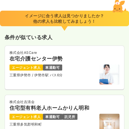
イメージに合う求人は見つかりましたか？
他の求人も比較してみましょう！
条件が似ている求人
株式会社ASCare
在宅介護センター伊勢
エージェント求人
車通勤可
三重県伊勢市
/ 伊勢市駅 バス6分
株式会社吉清会
住宅型有料老人ホームかりん明和
エージェント求人
車通勤可
託児所
三重県多気郡明和町