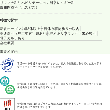
リウマチ科
リハビリテーション科
アレルギー科
緩和医療科（ホスピス）
特徴で探す
新規オープン
4週8休以上
土日休み
駅徒歩５分以内
車通勤可（駐車場有）
寮あり
託児所あり
ブランク・未経験可
電子カルテあり
会社概要
事業所案内
看護roo!を運営する(株)クイックは、個人情報保護に取り組む企業を示す
プライバシーマークを取得しています。
看護roo!を運営する(株)クイックは、適正な有料職業紹介事業者として厚
生労働省より認定を受けています。
看護roo!転職は東証プライム市場上場企業のクイックが、厚生労働大臣の
許可を受けて運営しています。