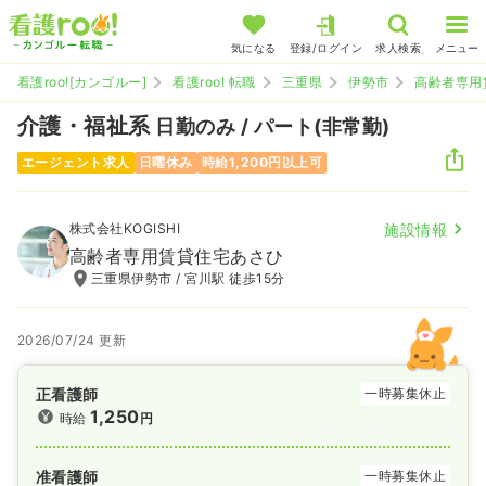
気になる
登録/ログイン
求人検索
メニュー
看護roo![カンゴルー]
看護roo! 転職
三重県
伊勢市
高齢者専用
介護・福祉系
日勤のみ / パート(非常勤)
エージェント求人
日曜休み
時給1,200円以上可
株式会社KOGISHI
施設情報
高齢者専用賃貸住宅あさひ
三重県伊勢市 / 宮川駅 徒歩15分
2026/07/24 更新
正看護師
一時募集休止
1,250
時給
円
准看護師
一時募集休止