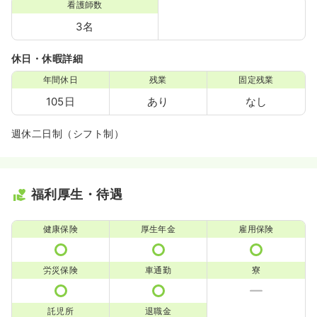
看護師数
3名
休日・休暇詳細
年間休日
残業
固定残業
105日
あり
なし
週休二日制（シフト制）
福利厚生・待遇
健康保険
厚生年金
雇用保険
労災保険
車通勤
寮
託児所
退職金