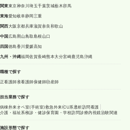
関東
東京
神奈川
埼玉
千葉
茨城
栃木
群馬
東海
愛知
岐阜
静岡
三重
関西
大阪
京都
兵庫
滋賀
奈良
和歌山
中国
広島
岡山
鳥取
島根
山口
四国
徳島
香川
愛媛
高知
九州・沖縄
福岡
佐賀
長崎
熊本
大分
宮崎
鹿児島
沖縄
職種で探す
正看護師
准看護師
保健師
助産師
担当業務で探す
病棟
外来
オペ室(手術室)
救急外来
ICU系
透析
訪問看護
介護・福祉系
検診・健診
保育園・学校
訪問診療
内視鏡
治験関連
施設形態で探す