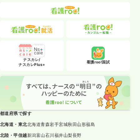
ナスカレ/
看護roo!国試
ナスカレPlus+
都道府県で探す
北海道・東北
北海道
青森
岩手
宮城
秋田
山形
福島
北陸・甲信越
新潟
富山
石川
福井
山梨
長野