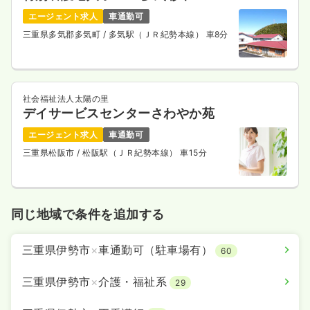
エージェント求人
車通勤可
三重県多気郡多気町
/ 多気駅（ＪＲ紀勢本線） 車8分
社会福祉法人太陽の里
デイサービスセンターさわやか苑
エージェント求人
車通勤可
三重県松阪市
/ 松阪駅（ＪＲ紀勢本線） 車15分
同じ地域で条件を追加する
三重県伊勢市
×
車通勤可（駐車場有）
60
三重県伊勢市
×
介護・福祉系
29