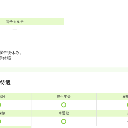
境
電子カルテ
曜午後休み。
季休暇
・待遇
保険
厚生年金
雇
保険
車通勤