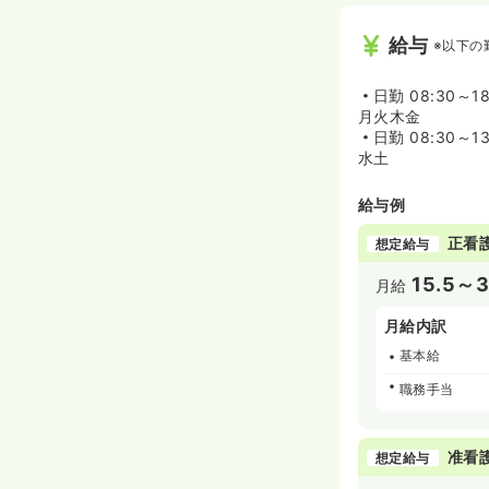
給与
※以下の
日勤
08:30～1
月火木金
日勤
08:30～13
水土
給与例
正看
想定給与
15.5～
月給
月給内訳
基本給
職務手当
准看
想定給与