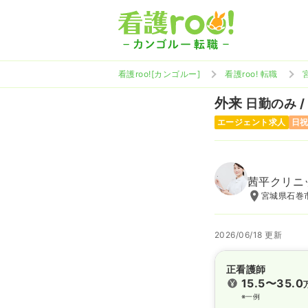
看護roo![カンゴルー]
看護roo! 転職
外来
日勤のみ /
エージェント求人
日
茜平クリニ
宮城県石巻
2026/06/18 更新
正看護師
15.5〜35.0
※一例