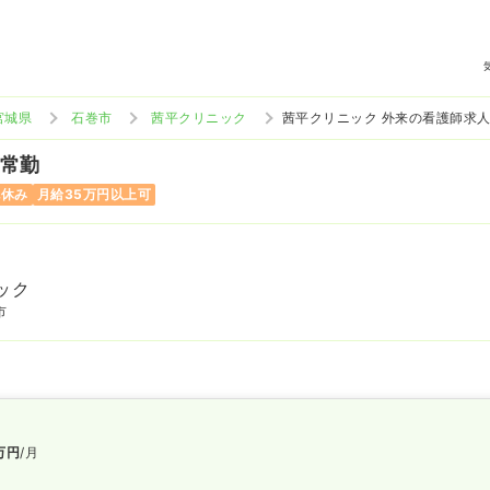
宮城県
石巻市
茜平クリニック
茜平クリニック 外来の看護師求
 常勤
祝休み
月給35万円以上可
ック
市
万円
/月