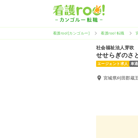
看護roo![カンゴルー]
看護roo! 転職
社会福祉法人芽吹
せせらぎのさ
エージェント求人
車
宮城県刈田郡蔵王