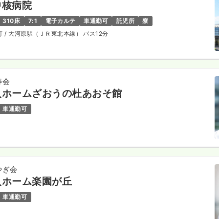
中核病院
310床
7:1
電子カルテ
車通勤可
託児所
寮
町
/ 大河原駅（ＪＲ東北本線） バス12分
寿会
人ホームざおうの杜あおそ館
車通勤可
やぎ会
人ホーム楽園が丘
車通勤可