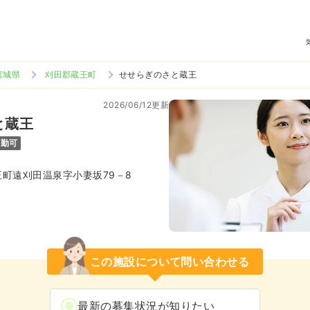
宮城県
刈田郡蔵王町
せせらぎのさと蔵王
2026/06/12更新
と蔵王
通勤可
町遠刈田温泉字小妻坂79－8
この施設について問い合わせる
最新の募集状況が知りたい