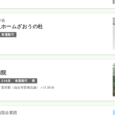
寿会
人ホームざおうの杜
車通勤可
病院
214床
車通勤可
寮
/ 富沢駅（仙台市営南北線） バス30分
病院企業団