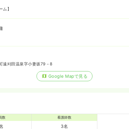
ーム】
目
町遠刈田温泉字小妻坂79－8
Google Mapで見る
員数
看護師数
0名
3名