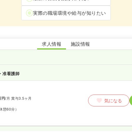
実際の職場環境や給与が知りたい
せせらぎのさと蔵王
求人情報
施設情報
・准看護師
万円
/月
賞与3.5ヶ月
気になる
休憩60分）