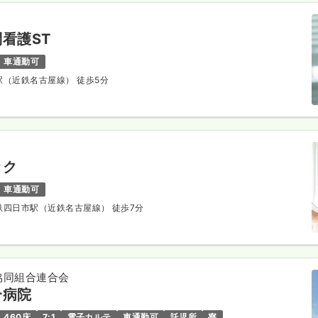
看護ST
車通勤可
楠駅（近鉄名古屋線） 徒歩5分
ック
車通勤可
近鉄四日市駅（近鉄名古屋線） 徒歩7分
協同組合連合会
合病院
460床
7:1
電子カルテ
車通勤可
託児所
寮