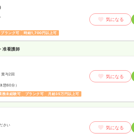
）
〜
気になる
ブランク可
時給1,700円以上可
・准看護師
月
賞与2回
気になる
休憩60分）
業務未経験可
ブランク可
月給35万円以上可
ださい
気になる