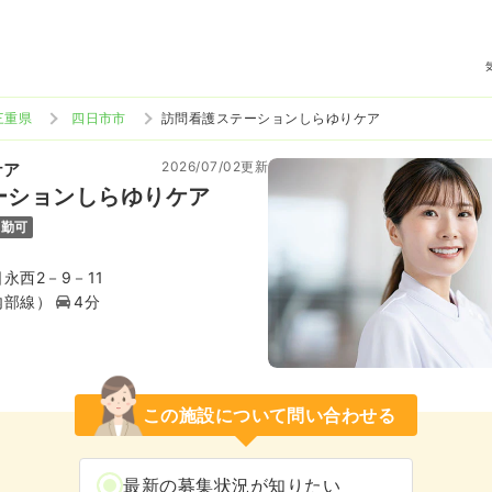
三重県
四日市市
訪問看護ステーションしらゆりケア
2026/07/02更新
ケア
ーションしらゆりケア
通勤可
永西2－9－11
内部線）
4分
この施設について問い合わせる
最新の募集状況が知りたい