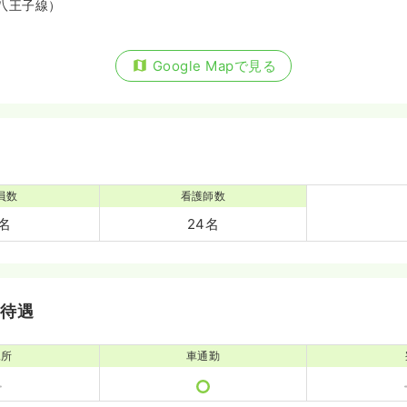
八王子線）
Google Mapで見る
員数
看護師数
6名
24名
・待遇
児所
車通勤