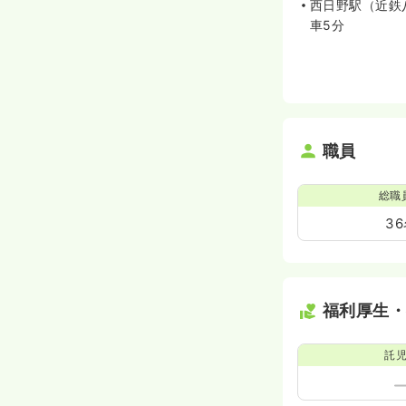
西日野駅（近鉄
車5分
職員
総職
3
福利厚生
託