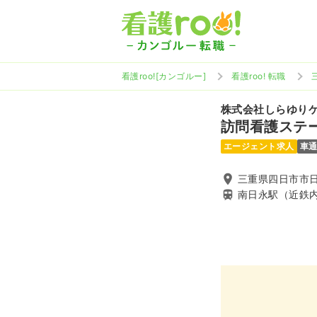
看護roo![カンゴルー]
看護roo! 転職
株式会社しらゆり
訪問看護ステ
エージェント求人
車
三重県四日市市日
南日永駅（近鉄