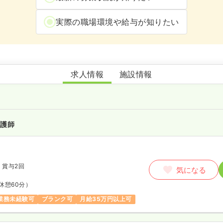
実際の職場環境や給与が知りたい
訪問看護ステーションしらゆりケア
求人情報
施設情報
看護師
月
賞与2回
気になる
休憩60分）
業務未経験可
ブランク可
月給35万円以上可