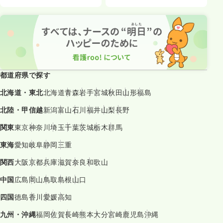
都道府県で探す
北海道・東北
北海道
青森
岩手
宮城
秋田
山形
福島
北陸・甲信越
新潟
富山
石川
福井
山梨
長野
関東
東京
神奈川
埼玉
千葉
茨城
栃木
群馬
東海
愛知
岐阜
静岡
三重
関西
大阪
京都
兵庫
滋賀
奈良
和歌山
中国
広島
岡山
鳥取
島根
山口
四国
徳島
香川
愛媛
高知
九州・沖縄
福岡
佐賀
長崎
熊本
大分
宮崎
鹿児島
沖縄