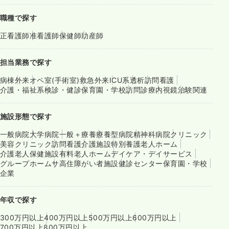
職種で探す
正看護師
准看護師
保健師
助産師
担当業務で探す
病棟
外来
オペ室(手術室)
救急外来
ICU系
透析
訪問看護
介護・福祉系
検診・健診
保育園・学校
訪問診療
内視鏡
治験関連
施設形態で探す
一般病院
大学病院
一般＋療養
療養型病院
精神科病院
クリニック
美容クリニック
訪問看護
介護施設
特別養護老人ホーム
介護老人保健施設
有料老人ホーム
デイケア・デイサービス
グループホーム
サ高住
障がい者施設
健診センター
保育園・学校
企業
年収で探す
300万円以上
400万円以上
500万円以上
600万円以上
700万円以上
800万円以上