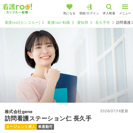
気になる
登録/ログイン
求人検索
メニュー
看護roo![カンゴルー]
看護roo! 転職
愛知県
長久手市
訪問看護
2026/07/16更新
株式会社gene
訪問看護ステーション仁 長久手
エージェント求人
車通勤可