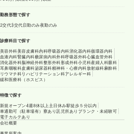
勤務形態で探す
2交代
3交代
日勤のみ
夜勤のみ
診療科目で探す
美容外科
美容皮膚科
内科
呼吸器内科
消化器内科
循環器内科
血液内科
腎臓内科
糖尿病内科
外科
呼吸器外科
心臓血管外科
消化器外科
脳神経外科
整形外科
形成外科
小児科
産婦人科
眼科
耳鼻咽喉科
皮膚科
泌尿器科
精神科・心療内科
放射線科
麻酔科
リウマチ科
リハビリテーション科
アレルギー科
緩和医療科（ホスピス）
特徴で探す
新規オープン
4週8休以上
土日休み
駅徒歩５分以内
車通勤可（駐車場有）
寮あり
託児所あり
ブランク・未経験可
電子カルテあり
会社概要
事業所案内