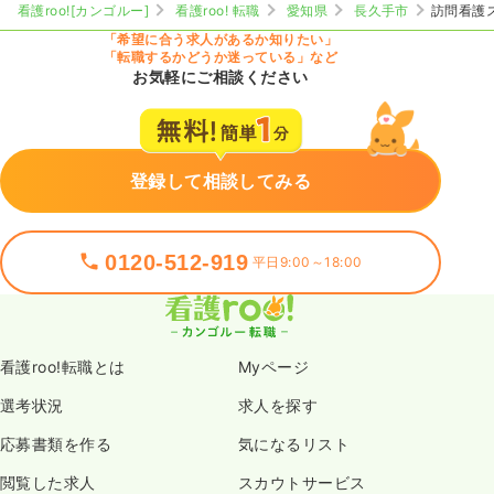
看護roo![カンゴルー]
看護roo! 転職
愛知県
長久手市
訪問看護
「希望に合う求人があるか知りたい」
「転職するかどうか迷っている」など
お気軽にご相談ください
登録して相談してみる
0120-512-919
平日9:00～18:00
看護roo!転職とは
Myページ
選考状況
求人を探す
応募書類を作る
気になるリスト
閲覧した求人
スカウトサービス