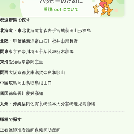
都道府県で探す
北海道・東北
北海道
青森
岩手
宮城
秋田
山形
福島
北陸・甲信越
新潟
富山
石川
福井
山梨
長野
関東
東京
神奈川
埼玉
千葉
茨城
栃木
群馬
東海
愛知
岐阜
静岡
三重
関西
大阪
京都
兵庫
滋賀
奈良
和歌山
中国
広島
岡山
鳥取
島根
山口
四国
徳島
香川
愛媛
高知
九州・沖縄
福岡
佐賀
長崎
熊本
大分
宮崎
鹿児島
沖縄
職種で探す
正看護師
准看護師
保健師
助産師