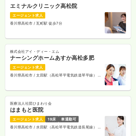
エミナルクリニック高松院
エージェント求人
香川県高松市
/ 瓦町駅 徒歩7分
株式会社アイ・ディー・エム
ナーシングホームあすか高松多肥
エージェント求人
香川県高松市
/ 太田駅（高松琴平電気鉄道琴平線） 徒
歩12分
医療法人社団ひまわり会
はまもと医院
エージェント求人
19床
車通勤可
香川県高松市
/ 水田駅（高松琴平電気鉄道長尾線） 車
5分