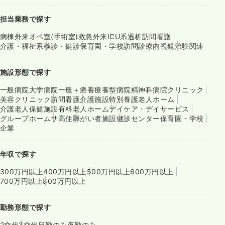
担当業務で探す
病棟
外来
オペ室(手術室)
救急外来
ICU系
透析
訪問看護
介護・福祉系
検診・健診
保育園・学校
訪問診療
内視鏡
治験関連
施設形態で探す
一般病院
大学病院
一般＋療養
療養型病院
精神科病院
クリニック
美容クリニック
訪問看護
介護施設
特別養護老人ホーム
介護老人保健施設
有料老人ホーム
デイケア・デイサービス
グループホーム
サ高住
障がい者施設
健診センター
保育園・学校
企業
年収で探す
300万円以上
400万円以上
500万円以上
600万円以上
700万円以上
800万円以上
勤務形態で探す
2交代
3交代
日勤のみ
夜勤のみ