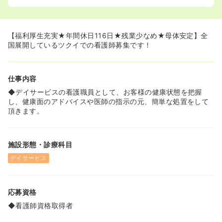
≪教育体制・研修が充実しています！≫
◆未経験で入職された方もたくさんいらっしゃいます。入
ってからは先輩が丁寧に業務を教えてくださるので、未経
験の方でも安心して仕事をする事ができます！
【福利厚生充実★年間休日116日★残業少なめ★母体安定】全
国展開しているツクイでの看護師募集です！
仕事内容
◆デイサービスの看護職員として、お客様の健康状態を把握
し、健康面のアドバイスや医師の指示の元、簡単な処置をして
頂きます。
施設形態・診療科目
デイサービス
応募資格
◆看護師資格取得者