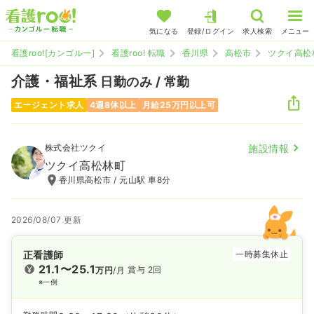
気になる
登録/ログイン
求人検索
メニュー
看護roo![カンゴルー]
看護roo! 転職
香川県
高松市
ツクイ高松
介護・福祉系
日勤のみ / 常勤
エージェント求人
4週8休以上
月給25万円以上可
株式会社ツクイ
施設情報
ツクイ高松林町
香川県高松市 / 元山駅 車8分
2026/08/07 更新
正看護師
一時募集休止
21.1〜25.1
賞与 2回
万円
/月
※一例