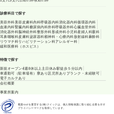
診療科目で探す
美容外科
美容皮膚科
内科
呼吸器内科
消化器内科
循環器内科
血液内科
腎臓内科
糖尿病内科
外科
呼吸器外科
心臓血管外科
消化器外科
脳神経外科
整形外科
形成外科
小児科
産婦人科
眼科
耳鼻咽喉科
皮膚科
泌尿器科
精神科・心療内科
放射線科
麻酔科
リウマチ科
リハビリテーション科
アレルギー科
緩和医療科（ホスピス）
特徴で探す
新規オープン
4週8休以上
土日休み
駅徒歩５分以内
車通勤可（駐車場有）
寮あり
託児所あり
ブランク・未経験可
電子カルテあり
会社概要
事業所案内
看護roo!を運営する(株)クイックは、個人情報保護に取り組む企業を示す
プライバシーマークを取得しています。