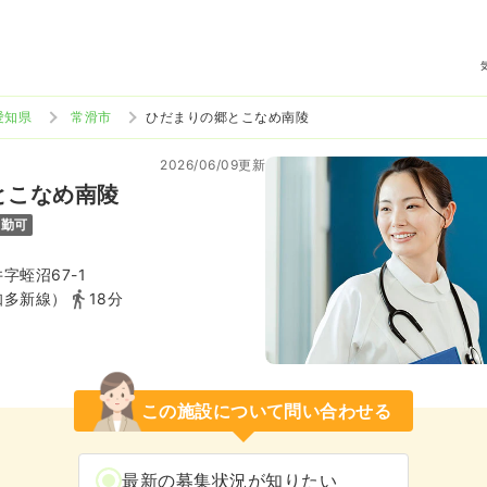
愛知県
常滑市
ひだまりの郷とこなめ南陵
2026/06/09更新
とこなめ南陵
通勤可
字蛭沼67-1
知多新線）
18分
この施設について問い合わせる
最新の募集状況が知りたい