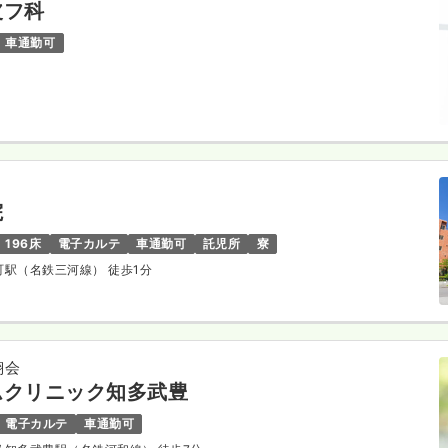
皮フ科
車通勤可
院
196床
電子カルテ
車通勤可
託児所
寮
川町駅（名鉄三河線） 徒歩1分
翔会
ムクリニック知多武豊
電子カルテ
車通勤可