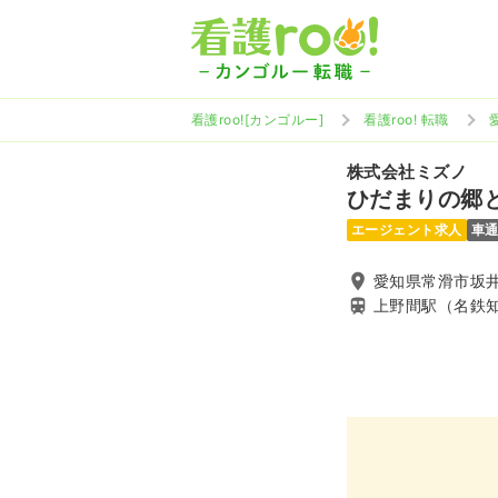
看護roo![カンゴルー]
看護roo! 転職
株式会社ミズノ
ひだまりの郷
エージェント求人
車
愛知県常滑市坂井
上野間駅（名鉄