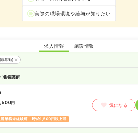
実際の職場環境や給与が知りたい
ひだまりの郷とこなめ南陵
求人情報
施設情報
(非常勤)
・准看護師
）
,500
円
気になる
担当業務未経験可
時給1,500円以上可