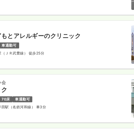
どもとアレルギーのクリニック
車通勤可
崎駅（ＪＲ武豊線） 徒歩25分
い会
ック
70床
車通勤可
多半田駅（名鉄河和線） 車3分