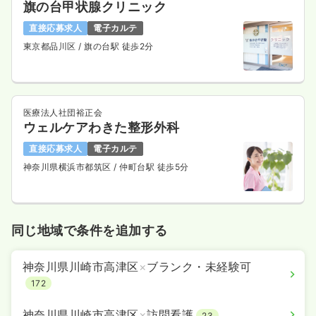
旗の台甲状腺クリニック
直接応募求人
電子カルテ
東京都品川区
/ 旗の台駅 徒歩2分
医療法人社団裕正会
ウェルケアわきた整形外科
直接応募求人
電子カルテ
神奈川県横浜市都筑区
/ 仲町台駅 徒歩5分
同じ地域で条件を追加する
神奈川県川崎市高津区
×
ブランク・未経験可
172
神奈川県川崎市高津区
×
訪問看護
23