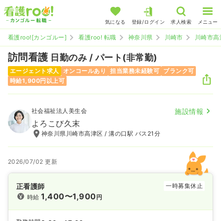
気になる
登録/ログイン
求人検索
メニュー
看護roo![カンゴルー]
看護roo! 転職
神奈川県
川崎市
川崎市高
訪問看護
日勤のみ / パート(非常勤)
エージェント求人
オンコールあり
担当業務未経験可
ブランク可
時給1,900円以上可
社会福祉法人美生会
施設情報
よろこび久末
神奈川県川崎市高津区 / 溝の口駅 バス21分
2026/07/02 更新
正看護師
一時募集休止
1,400〜1,900
時給
円