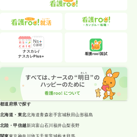
ナスカレ/
看護roo!国試
ナスカレPlus+
都道府県で探す
北海道・東北
北海道
青森
岩手
宮城
秋田
山形
福島
北陸・甲信越
新潟
富山
石川
福井
山梨
長野
関東
東京
神奈川
埼玉
千葉
茨城
栃木
群馬