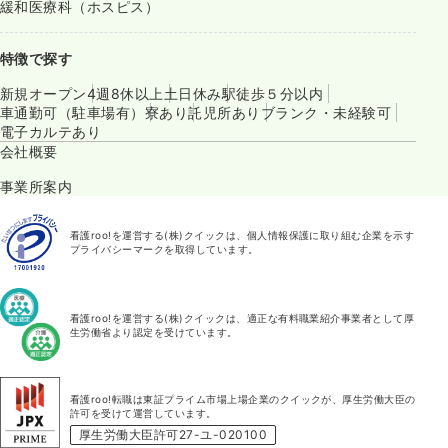
緩和医療科（ホスピス）
特徴で探す
新規オープン
4週8休以上
土日休み
駅徒歩５分以内
車通勤可（駐車場有）
寮あり
託児所あり
ブランク・未経験可
電子カルテあり
会社概要
事業所案内
看護roo!を運営する(株)クイックは、個人情報保護に取り組む企業を示す
プライバシーマークを取得しています。
看護roo!を運営する(株)クイックは、適正な有料職業紹介事業者として厚
生労働省より認定を受けています。
看護roo!転職は東証プライム市場上場企業のクイックが、厚生労働大臣の
許可を受けて運営しています。
厚生労働大臣許可27-ユ-020100