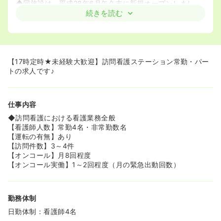
◆同施設は、平成28年6月矢久末に新規オープンしまし
た！是非あなたのお力をお貸しください！
続きを読む
【17時定時★未経験大歓迎】訪問看護ステーション常勤・パー
トの求人です♪
仕事内容
◆訪問看護における看護業務全般
【看護師人数】常勤4名・非常勤数名
【運転の有無】あり
【訪問件数】3～4件
【オンコール】月8回程度
【オンコール実働】1～2回程度（月の緊急出動回数）
勤務体制
日勤体制：看護師4名