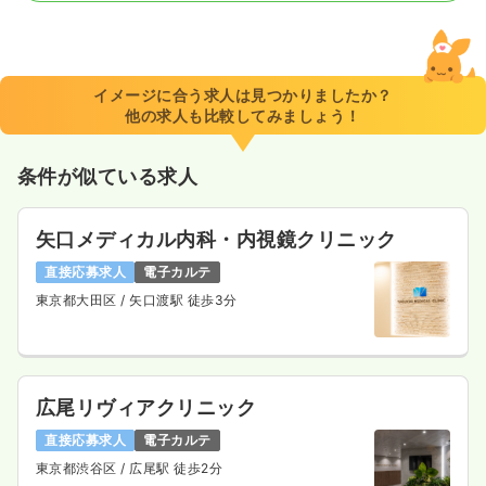
一時募集休止
日勤のみ（常勤）
420
給与
万円
/年
※経験10年の例
イメージに合う求人は見つかりましたか？
時間
8:30～17:00
他の求人も比較してみましょう！
オンコールあり
担当業務未経験可
ブランク可
月給31万円以上可
条件が似ている求人
気になる
詳細を見る
矢口メディカル内科・内視鏡クリニック
直接応募求人
電子カルテ
東京都大田区
/ 矢口渡駅 徒歩3分
広尾リヴィアクリニック
直接応募求人
電子カルテ
東京都渋谷区
/ 広尾駅 徒歩2分