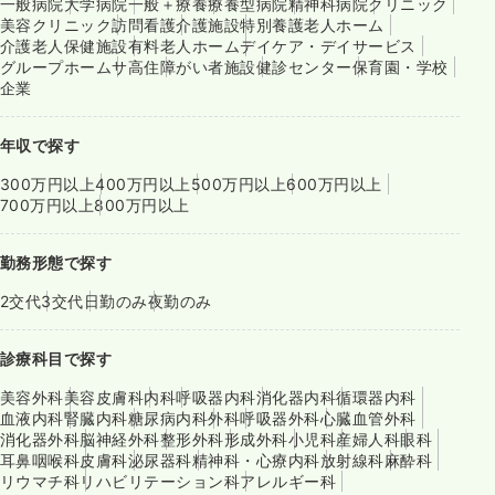
一般病院
大学病院
一般＋療養
療養型病院
精神科病院
クリニック
美容クリニック
訪問看護
介護施設
特別養護老人ホーム
介護老人保健施設
有料老人ホーム
デイケア・デイサービス
グループホーム
サ高住
障がい者施設
健診センター
保育園・学校
企業
年収で探す
300万円以上
400万円以上
500万円以上
600万円以上
700万円以上
800万円以上
勤務形態で探す
2交代
3交代
日勤のみ
夜勤のみ
診療科目で探す
美容外科
美容皮膚科
内科
呼吸器内科
消化器内科
循環器内科
血液内科
腎臓内科
糖尿病内科
外科
呼吸器外科
心臓血管外科
消化器外科
脳神経外科
整形外科
形成外科
小児科
産婦人科
眼科
耳鼻咽喉科
皮膚科
泌尿器科
精神科・心療内科
放射線科
麻酔科
リウマチ科
リハビリテーション科
アレルギー科