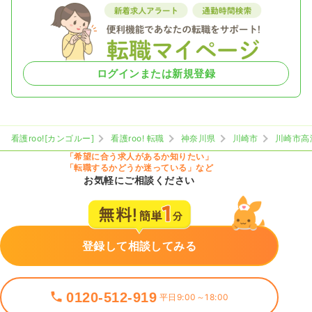
ログインまたは新規登録
看護roo![カンゴルー]
看護roo! 転職
神奈川県
川崎市
川崎市高
「希望に合う求人があるか知りたい」
「転職するかどうか迷っている」など
お気軽にご相談ください
登録して相談してみる
0120-512-919
平日9:00～18:00