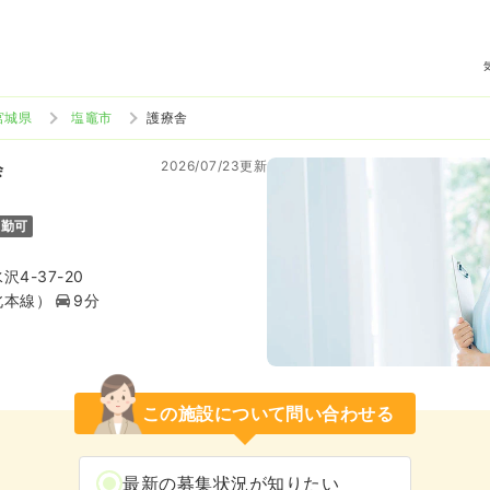
宮城県
塩竈市
護療舎
2026/07/23更新
会
通勤可
4-37-20
北本線）
9分
この施設について問い合わせる
最新の募集状況が知りたい