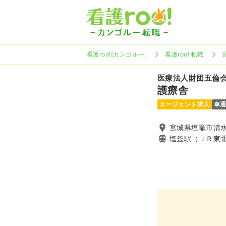
看護roo![カンゴルー]
看護roo! 転職
医療法人財団五倫
護療舎
エージェント求人
車
宮城県塩竈市清水沢
塩釜駅（ＪＲ東