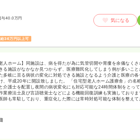
賞与40.0万円
気になる
給36万円以上可
老人ホーム】同施設は、病を得たが為に気管切開や胃瘻を余儀なくさ
きる施設がなかなか見つからず、医療難民化してしまう例が多いこと
た多岐に亘る病状の変化に対処できる施設となるよう介護と医療の各
け、平成20年に開設致しました。 「住宅型老人ホーム護療舎」の名
と介護士を配置し夜間の病状変化にも対応可能な24時間体制をとって
作業療法士及び言語聴覚士などによる機能回復訓練も実施しておりま
医師も常駐しており、重症化した際には常時対処可能な体制を整えて
目