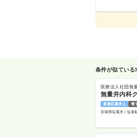
条件が似ている
医療法人社団無
無量井内科
直接応募求人
電
宮城県塩竈市
/ 塩釜