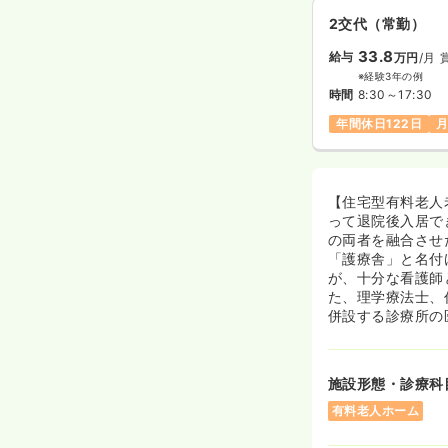
2交代（常勤）
33.8
給与
万円
/月
※経験3年の例
時間
8:30～17:30
年間休日122日
月
【住宅型有料老人
って退院後入居で
の両者を融合させ
「護療舎」と名付
が、十分な看護師
た、理学療法士、
併設する診療所の
施設形態・診療科
有料老人ホーム