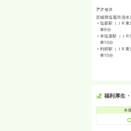
アクセス
宮城県塩竈市清水沢4
塩釜駅（ＪＲ東
車9分
本塩釜駅（ＪＲ
車10分
利府駅（ＪＲ東
車10分
福利厚生
車