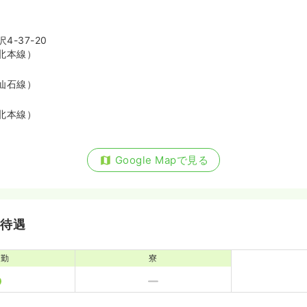
-37-20
北本線）
仙石線）
北本線）
Google Mapで見る
・待遇
通勤
寮