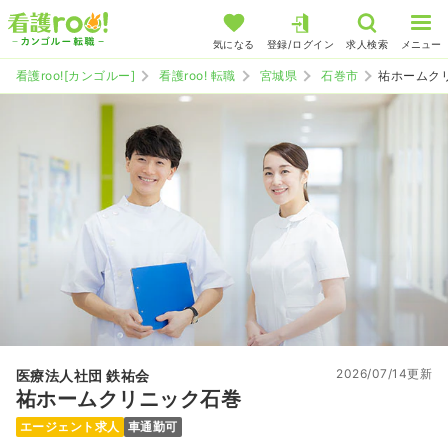
気になる
登録/ログイン
求人検索
メニュー
看護roo![カンゴルー]
看護roo! 転職
宮城県
石巻市
祐ホームク
2026/07/14更新
医療法人社団 鉄祐会
祐ホームクリニック石巻
エージェント求人
車通勤可