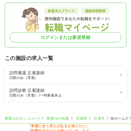
ログインまたは新規登録
この施設の求人一覧
訪問看護
正看護師
日勤のみ（常勤）
訪問診療
正看護師
日勤のみ（常勤）
/一時募集休止
看護roo![カンゴルー]
看護roo! 転職
宮城県
石巻市
祐ホームク
「希望に合う求人があるか知りたい」
「転職するかどうか迷っている」など