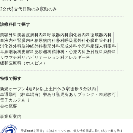
2交代
3交代
日勤のみ
夜勤のみ
診療科目で探す
美容外科
美容皮膚科
内科
呼吸器内科
消化器内科
循環器内科
血液内科
腎臓内科
糖尿病内科
外科
呼吸器外科
心臓血管外科
消化器外科
脳神経外科
整形外科
形成外科
小児科
産婦人科
眼科
耳鼻咽喉科
皮膚科
泌尿器科
精神科・心療内科
放射線科
麻酔科
リウマチ科
リハビリテーション科
アレルギー科
緩和医療科（ホスピス）
特徴で探す
新規オープン
4週8休以上
土日休み
駅徒歩５分以内
車通勤可（駐車場有）
寮あり
託児所あり
ブランク・未経験可
電子カルテあり
会社概要
事業所案内
看護roo!を運営する(株)クイックは、個人情報保護に取り組む企業を示す