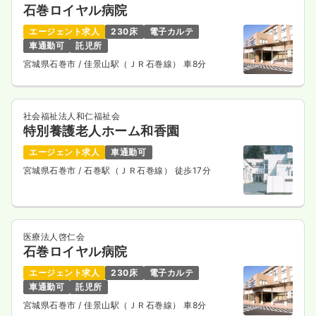
石巻ロイヤル病院
エージェント求人
230床
電子カルテ
車通勤可
託児所
宮城県石巻市
/ 佳景山駅（ＪＲ石巻線） 車8分
社会福祉法人和仁福祉会
特別養護老人ホーム和香園
エージェント求人
車通勤可
宮城県石巻市
/ 石巻駅（ＪＲ石巻線） 徒歩17分
医療法人啓仁会
石巻ロイヤル病院
エージェント求人
230床
電子カルテ
車通勤可
託児所
宮城県石巻市
/ 佳景山駅（ＪＲ石巻線） 車8分