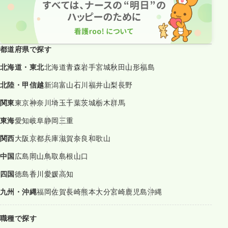
都道府県で探す
北海道・東北
北海道
青森
岩手
宮城
秋田
山形
福島
北陸・甲信越
新潟
富山
石川
福井
山梨
長野
関東
東京
神奈川
埼玉
千葉
茨城
栃木
群馬
東海
愛知
岐阜
静岡
三重
関西
大阪
京都
兵庫
滋賀
奈良
和歌山
中国
広島
岡山
鳥取
島根
山口
四国
徳島
香川
愛媛
高知
九州・沖縄
福岡
佐賀
長崎
熊本
大分
宮崎
鹿児島
沖縄
職種で探す