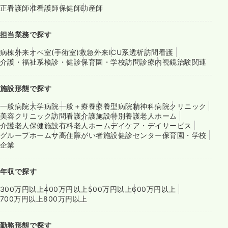
正看護師
准看護師
保健師
助産師
担当業務で探す
病棟
外来
オペ室(手術室)
救急外来
ICU系
透析
訪問看護
介護・福祉系
検診・健診
保育園・学校
訪問診療
内視鏡
治験関連
施設形態で探す
一般病院
大学病院
一般＋療養
療養型病院
精神科病院
クリニック
美容クリニック
訪問看護
介護施設
特別養護老人ホーム
介護老人保健施設
有料老人ホーム
デイケア・デイサービス
グループホーム
サ高住
障がい者施設
健診センター
保育園・学校
企業
年収で探す
300万円以上
400万円以上
500万円以上
600万円以上
700万円以上
800万円以上
勤務形態で探す