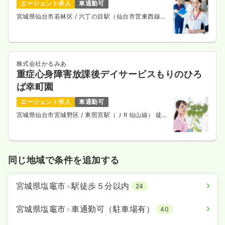
エージェント求人
車通勤可
宮城県仙台市若林区
/ 六丁の目駅（仙台市営東西線）
徒歩7分
株式会社かるみあ
重症心身障害放課後デイサービスもりのひろ
ば幸町園
エージェント求人
車通勤可
宮城県仙台市宮城野区
/ 東照宮駅（ＪＲ仙山線） 徒歩
16分
同じ地域で条件を追加する
宮城県塩竈市
×
駅徒歩５分以内
24
宮城県塩竈市
×
車通勤可（駐車場有）
40