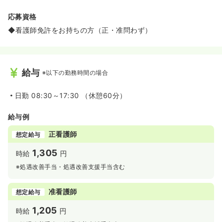
◆オンコールなどの夜間対応もなく、完全日勤でのご勤務
応募資格
になります。また、日曜日も固定でお休みのため、週末ご
家族とのお時間を確保いただくことも可能です！
◆看護師免許をお持ちの方（正・准問わず）
◆お子様の熱発時などの急なお休み希望にも、近隣の事業
所の職員の方と連携をとってフォローする風土がありま
す。万が一の場合には、派遣社員の方や利用者様に直接協
力を仰ぎながら、スタッフの方がきちんとプライベート両
給与
※以下の勤務時間の場合
立が実現できるよう励んでいます！
《研修が充実★》
日勤
08:30～17:30 （休憩60分）
◆「サービスの質は、社員の質で決まる」と考える同社で
は、スタッフ全員がお客様に心からご満足いただけるサー
給与例
ビスを提供できるよう、充実した研修制度を用意していま
す。入社後は介護サービスに関する専門的な知識や技術だ
正看護師
想定給与
けでなく、お客様に信頼していただくための接遇・マナー
や社会人として必要な心構えなどを学び、その後、配属先
1,305
時給
円
の職場を舞台に研修を実施します！
※処遇改善手当・処遇改善支援手当含む
◆綿密な教育プログラムのもと、着実に介護職員として成
長することが可能です。また、サービスメニュー別の専門
研修や資格取得支援など、意欲あるスタッフの姿勢をサポ
准看護師
想定給与
ートする企業風土がありますので、恵まれた環境で「介護
サービスのプロ」を目指していただけます！
1,205
時給
円
◆社内統一研修（年4回）職員全員が行う研修があり基礎