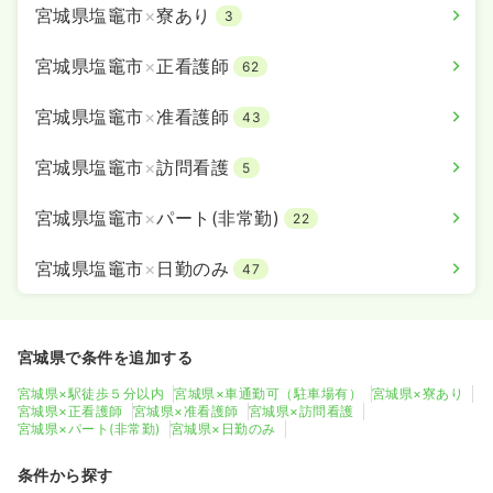
宮城県塩竈市
×
寮あり
3
宮城県塩竈市
×
正看護師
62
宮城県塩竈市
×
准看護師
43
宮城県塩竈市
×
訪問看護
5
宮城県塩竈市
×
パート(非常勤)
22
宮城県塩竈市
×
日勤のみ
47
宮城県で条件を追加する
宮城県×駅徒歩５分以内
宮城県×車通勤可（駐車場有）
宮城県×寮あり
宮城県×正看護師
宮城県×准看護師
宮城県×訪問看護
宮城県×パート(非常勤)
宮城県×日勤のみ
条件から探す