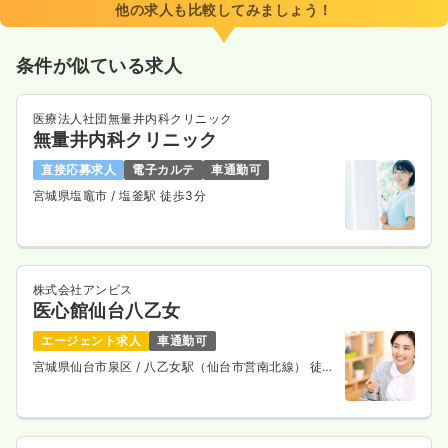
他の求人も比較してみましょう！
条件が似ている求人
医療法人社団無量井内科クリニック
無量井内科クリニック
直接応募求人
電子カルテ
車通勤可
宮城県塩竈市
/ 塩釜駅 徒歩3分
株式会社アンビス
医心館仙台八乙女
エージェント求人
車通勤可
宮城県仙台市泉区
/ 八乙女駅（仙台市営南北線） 徒歩
6分