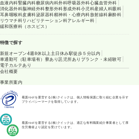
血液内科
腎臓内科
糖尿病内科
外科
呼吸器外科
心臓血管外科
消化器外科
脳神経外科
整形外科
形成外科
小児科
産婦人科
眼科
耳鼻咽喉科
皮膚科
泌尿器科
精神科・心療内科
放射線科
麻酔科
リウマチ科
リハビリテーション科
アレルギー科
緩和医療科（ホスピス）
特徴で探す
新規オープン
4週8休以上
土日休み
駅徒歩５分以内
車通勤可（駐車場有）
寮あり
託児所あり
ブランク・未経験可
電子カルテあり
会社概要
事業所案内
看護roo!を運営する(株)クイックは、個人情報保護に取り組む企業を示す
プライバシーマークを取得しています。
看護roo!を運営する(株)クイックは、適正な有料職業紹介事業者として厚
生労働省より認定を受けています。