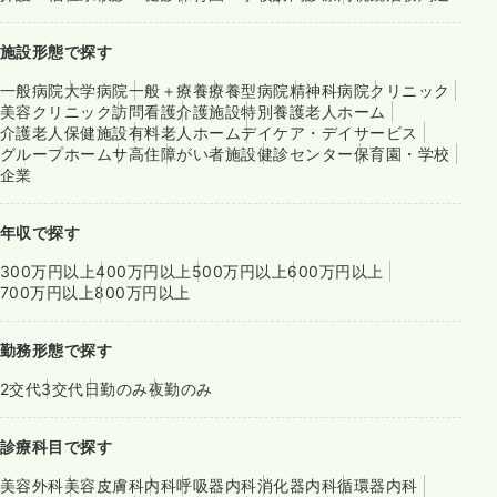
施設形態で探す
一般病院
大学病院
一般＋療養
療養型病院
精神科病院
クリニック
美容クリニック
訪問看護
介護施設
特別養護老人ホーム
介護老人保健施設
有料老人ホーム
デイケア・デイサービス
グループホーム
サ高住
障がい者施設
健診センター
保育園・学校
企業
年収で探す
300万円以上
400万円以上
500万円以上
600万円以上
700万円以上
800万円以上
勤務形態で探す
2交代
3交代
日勤のみ
夜勤のみ
診療科目で探す
美容外科
美容皮膚科
内科
呼吸器内科
消化器内科
循環器内科