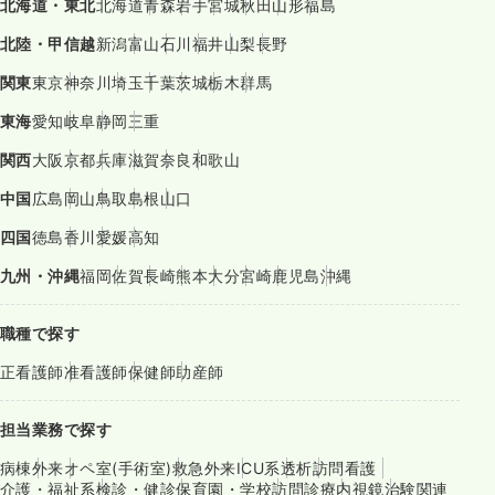
北海道・東北
北海道
青森
岩手
宮城
秋田
山形
福島
北陸・甲信越
新潟
富山
石川
福井
山梨
長野
関東
東京
神奈川
埼玉
千葉
茨城
栃木
群馬
東海
愛知
岐阜
静岡
三重
関西
大阪
京都
兵庫
滋賀
奈良
和歌山
中国
広島
岡山
鳥取
島根
山口
四国
徳島
香川
愛媛
高知
九州・沖縄
福岡
佐賀
長崎
熊本
大分
宮崎
鹿児島
沖縄
職種で探す
正看護師
准看護師
保健師
助産師
担当業務で探す
病棟
外来
オペ室(手術室)
救急外来
ICU系
透析
訪問看護
介護・福祉系
検診・健診
保育園・学校
訪問診療
内視鏡
治験関連