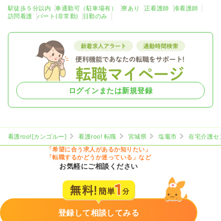
駅徒歩５分以内
車通勤可（駐車場有）
寮あり
正看護師
准看護師
訪問看護
パート(非常勤)
日勤のみ
ログインまたは新規登録
看護roo![カンゴルー]
看護roo! 転職
宮城県
塩竈市
在宅介護セ
「希望に合う求人があるか知りたい」
「転職するかどうか迷っている」など
お気軽にご相談ください
登録して相談してみる