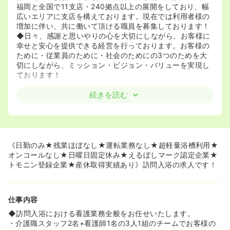
福岡と全国で11支店・240拠点以上の展開をしており、幅
広いエリアに支店を構えております。現在では利用者様の
増加に伴い、共に働いて頂ける職員を募集しております！
◆日々、感謝と思いやりの心を大切にしながら、お客様に
幸せと安心を提供できる経営を行っております。お客様の
ために・従業員のために・社会のためにの3つのためを大
切にしながら、ミッション・ビジョン・バリューを実現し
ております！
《訪問入浴のパイオニア野道へ★》
続きを読む
◆1973年に寝具の丸洗い乾燥事業会社として、第一歩を踏
み出した同社。その後、介護現場のニーズをもとに、日本
で初めて訪問入浴サービス事業を開始し、在宅福祉分野を
サポートする稀有な存在として、多くのお客様に快適なひ
とときを提供してきました。「お風呂で温まりたい」とい
《日勤のみ★残業ほぼなし★運転業務なし★超軽量浴槽利用★
う、人間としての普遍的な願いを40年近くにわたり叶え続
オンコールなし★日曜日固定休み★えるぼしマーク認定企業★
け、現在までにたくさんの笑顔の花を咲かせています！
トモニン登録企業★産休取得実績あり》訪問入浴の求人です！
◆訪問入浴のパイオニアとして、アサヒサンクリーンが将
来に向けて目指すべき道は、スタッフ一人ひとりの「心」
にあると考えています。人の気持ちに思いを馳せ、笑顔の
仕事内容
ためにひたむきに努力できる「人財」に恵まれているから
こそ、いままでにない新たな「介護のカタチ」を創造し、
◆訪問入浴における看護業務全般をお任せいたします。
介護を変えることができるのです。これからも高齢者介護
・介護職スタッフ2名+看護師1名の3人1組のチームでお客様の