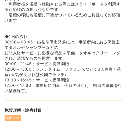
力し続けます。今後もより高質な福祉サービスを創造し続
・利用者様を浴槽へ移動させる際にはスライドボードを利用す
け、高齢者や障害者の方々の生きがいや喜びにつながるよ
るため腰の負担も少ないです
うに、地域社会の福祉と健康の増進に貢献し続ける企業で
・浴槽の移動も浴槽に車輪がついているためご負担なく対応頂
ありたいと願っています！
けます
《ご負担なくご勤務可能です★》
◆同社の浴槽は、超軽量浴槽対応で、かつ浴槽に車輪がつ
◆1日の流れ
いてるため、持ち運びもご負担なく対応をいただくことが
08:30～08:45：出発準備出発前には、事業所内にある保管室
可能です。また、入浴時に利用者様を別途から浴槽へ異動
でタオルやシャンプーなどの
させる際には、スライドボードを利用し対応を行いますの
訪問入浴サービスに必要な備品を準備。タオルはクリーニング
で、職員の方も腰の負担なくご勤務いただくことは可能で
された清潔なものを用意します。
す！
09:00～11:45：サービス提供開始
◆訪問の際は運転手・介護士・看護師が一組となってお伺
12:00～13:00：ランチタイム。ファミレスなどで3人仲良く昼
いしますが、運転手の方は必ず男性職員としています。利
食♪天気が良ければ公園でランチ♪
用者様が入浴する際、お身体を支える時に男性の方がいる
13:00～16:45：サービス提供開始
ととても心強いです。また、装着型介護ロボット「マッス
17:00～17:30：事業所に到着。今日の片付け、明日の準備を行
ルスーツ」も導入しておりますので、場合によっては男性
い業務終了。
職員の方お一人で利用者様の介助が可能な体制を敷いてい
ます！
施設形態・診療科目
《ママさんも安心★》
◆お車通勤も可能なため、雨の日もご負担なく通勤をいた
訪問入浴
だくことが可能です。また、小さなお子様がいらっしゃる
方も、送迎を行った後にそのまま通勤いただけます！