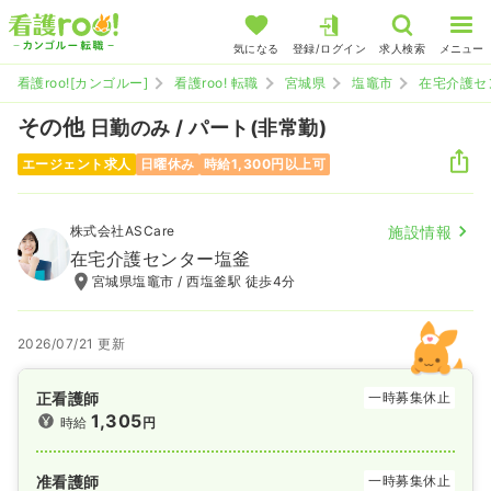
気になる
登録/ログイン
求人検索
メニュー
看護roo![カンゴルー]
看護roo! 転職
宮城県
塩竈市
在宅介護セ
その他
日勤のみ / パート(非常勤)
エージェント求人
日曜休み
時給1,300円以上可
株式会社ASCare
施設情報
在宅介護センター塩釜
宮城県塩竈市 / 西塩釜駅 徒歩4分
2026/07/21 更新
正看護師
一時募集休止
1,305
時給
円
准看護師
一時募集休止