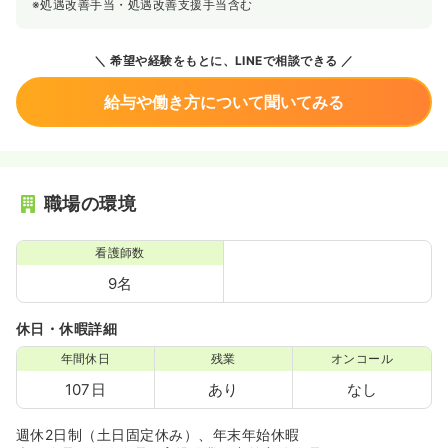
※処遇改善手当・処遇改善支援手当含む
知識の構築・新しい情報を取得しスキルアップをおこいま
す。部門別研修 看護師の経験・知識の交換・事例検討・関
係法令の最新情報の取得を目的としています！
希望や経験をもとに、LINEで相談できる
《福利厚生充実★》
給与や働き方について聞いてみる
◆えるぼしマーク認定企業：女性活躍推進法に基づき、一
般事業主行動計画を策定した事業主のうち、女性活躍推進
に関する状況が優良な事業主は、厚生労働大臣の認定
（「えるぼし」認定）を受けることができる日程マークで
す。同社ではこの認定企業として運営を行っております！
◆トモニン登録企業：親や家族などの介護のために、やむ
職場の環境
を得ず仕事を辞める介護離職が増加しています。介護に直
面する労働者は、企業において中核的な人材として活躍し
ている場合も少なくありません。仕事と介護を両立できる
看護師数
職場環境の整備を図り、こうした人材の離職を防止するこ
9名
とは、企業の持続的な発展にとって重要な課題となってい
ます。このような状況下で、厚生労働省は、企業が介護離
休日・休暇詳細
職を未然に防止するため、仕事と介護を両立できる職場環
境の整備促進に取り組むことを示すシンボルマークを作成
年間休日
残業
オンコール
し、仕事と介護を両立しやすい職場環境の取組への関心及
び認知度を高め、介護離職を防止するための取組に向けた
107日
あり
なし
社会的気運の醸成を図っております！
週休2日制（土日固定休み）、年末年始休暇