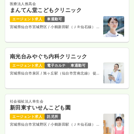
医療法人推高会
まんてん堂こどもクリニック
エージェント求人
車通勤可
宮城県仙台市宮城野区
/ 小鶴新田駅（ＪＲ仙石線） 徒
歩4分
南光台みやぐち内科クリニック
エージェント求人
電子カルテ
車通勤可
宮城県仙台市泉区
/ 旭ヶ丘駅（仙台市営南北線） 徒歩
20分
社会福祉法人幸生会
新田東すいせんこども園
エージェント求人
託児所
宮城県仙台市宮城野区
/ 小鶴新田駅（ＪＲ仙石線） 徒
歩1分