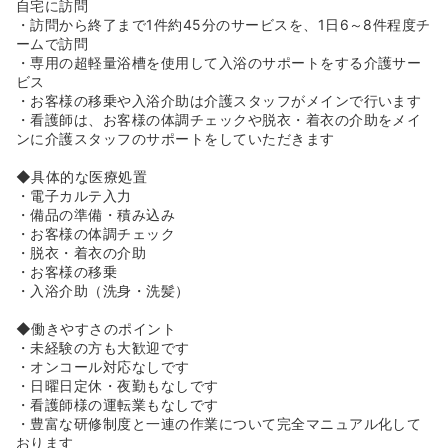
を幅広く支える多彩な事業展開を通じて、スタッフ全員で
自宅に訪問
介護分野の「オンリーワン」を目指していきます！
・訪問から終了まで1件約45分のサービスを、1日6～8件程度チ
ームで訪問
《代表のお言葉について★》
・専用の超軽量浴槽を使用して入浴のサポートをする介護サー
◆してあげたい”から“使っていただく”へ：必要なサービス
ビス
を、必要な時に、必要なだけ提供する。それがアサヒサン
・お客様の移乗や入浴介助は介護スタッフがメインで行います
クリーンの使命だと、私たちは考えます。サービスの質、
・看護師は、お客様の体調チェックや脱衣・着衣の介助をメイ
お客様の満足度の向上を図るため社員ひとりひとりがつね
ンに介護スタッフのサポートをしていただきます
に創意工夫を重ね、お客様によろこばれ選ばれる介護サー
ビスの提供を日々追求しています！
◆具体的な医療処置
◆サービスの質は社員の質で決まる：そんな決意のもと、
・電子カルテ入力
徹底した社員教育に努めています。より良いサービス提供
・備品の準備・積み込み
の追求のため、専門的な介護知識、介護技術、接遇マナー
・お客様の体調チェック
についても徹底した社員教育を施してまいりました。ま
・脱衣・着衣の介助
た、社内情報共有システムを導入し、より確実で迅速な対
・お客様の移乗
応を可能にするなど、きめの細かいサービスの実現のた
・入浴介助（洗身・洗髪）
め、ソフト、ハード両面での努力を続けています！
◆潜在的ニーズの把握：「お風呂で温まりたい」そんな高
◆働きやすさのポイント
齢者の方々の希望を具現化し、昭和52年、訪問入浴サービ
・未経験の方も大歓迎です
スを日本で最初に事業化。さらに、訪問介護、訪問理髪、
・オンコール対応なしです
移送サービス、施設サービスなど、高齢者のニーズにもと
・日曜日定休・夜勤もなしです
づいた新しいサービス分野を創造するとともにサービスの
・看護師様の運転業もなしです
質の向上に努めてまいりました。そして「その人らしい生
・豊富な研修制度と一連の作業について完全マニュアル化して
活」を支援する社会づくりの実現をめざし、これからも努
おります