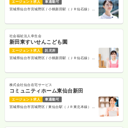
エージェント求人
車通勤可
日祝休み
担当業務未経験可
ブランク可
月給31万円以上可
宮城県仙台市宮城野区
/ 小鶴新田駅（ＪＲ仙石線） 徒
歩4分
気になる
詳細を見る
社会福祉法人幸生会
新田東すいせんこども園
エージェント求人
託児所
宮城県仙台市宮城野区
/ 小鶴新田駅（ＪＲ仙石線） 徒
歩1分
株式会社仙台在宅サービス
コミュニティホーム東仙台新田
エージェント求人
車通勤可
宮城県仙台市宮城野区
/ 東仙台駅（ＪＲ東北本線） 徒
歩10分