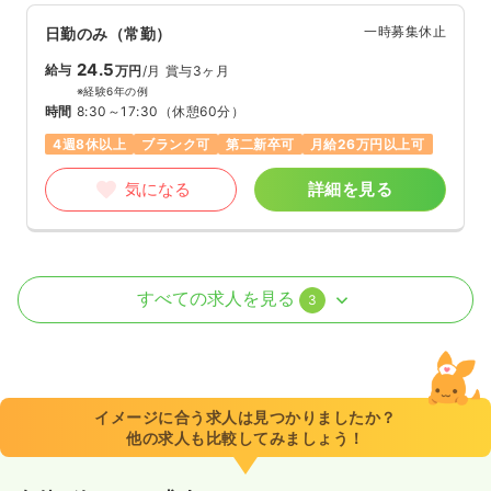
一時募集休止
日勤のみ（常勤）
24.5
給与
万円
/月
賞与3ヶ月
※経験6年の例
時間
8:30～17:30
（休憩60分）
4週8休以上
ブランク可
第二新卒可
月給26万円以上可
気になる
詳細を見る
外来
療養型病院
正看護師
すべての求人を見る
3
一時募集休止
日勤のみ（常勤）
24.5
給与
万円
/月
賞与3ヶ月
※一例
イメージに合う求人は見つかりましたか？
時間
8:30～17:30
（休憩60分）
他の求人も比較してみましょう！
日祝休み
ブランク可
第二新卒可
月給27万円以上可