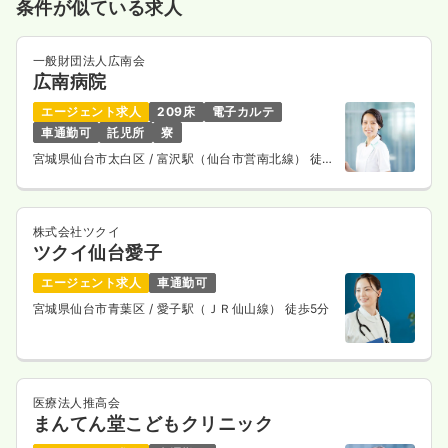
条件が似ている求人
気になる
詳細を見る
一般財団法人広南会
広南病院
一時募集休止
日勤のみ（パート）
エージェント求人
209床
電子カルテ
1,300〜1,500
給与
時給
円
車通勤可
託児所
寮
時間
8:30～17:30
（休憩60分）
宮城県仙台市太白区
/ 富沢駅（仙台市営南北線） 徒歩
10分
日祝休み
ブランク可
第二新卒可
時給1,500円以上可
気になる
詳細を見る
株式会社ツクイ
ツクイ仙台愛子
エージェント求人
車通勤可
訪問看護
宮城県仙台市青葉区
/ 愛子駅（ＪＲ仙山線） 徒歩5分
療養型病院
正看護師
一時募集休止
日勤のみ（常勤）
24.0〜31.2
給与
万円
/月
賞与3ヶ月
医療法人推高会
※一例
まんてん堂こどもクリニック
時間
8:30～17:30
（休憩60分）