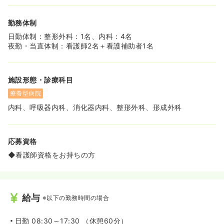
め、中長期的な就業が実現できます！
◆民間病院だからこそ実現できる、柔軟な発想で院内環境
勤務体制
をさらに改善していきます！
日勤体制：整形外科：1名、内科：4名
≪お一人お一人に寄り添った看護提供ができます♪≫
夜勤・当直体制：看護師2名＋看護補助者1名
◆慢性医療に力を入れており、寄り添った看護ができま
す！急性期病院とは異なり、患者様とのコミュニケーショ
ンをしっかり取れる環境です！
施設形態・診療科目
◆患者様とのコミュニケーションは勿論、そのご家族との
コミュニケーションも当院では大切にしております。煩雑
療養型病院
な環境でのルーティン業務に疲れてしまった看護師様にも
内科、呼吸器内科、消化器内科、整形外科、形成外科
ぴったりな環境です！
応募資格
◆看護師資格をお持ちの方
給与
※以下の勤務時間の場合
日勤
08:30～17:30 （休憩60分）