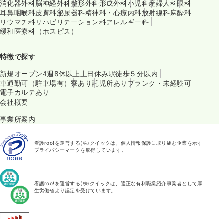
消化器外科
脳神経外科
整形外科
形成外科
小児科
産婦人科
眼科
耳鼻咽喉科
皮膚科
泌尿器科
精神科・心療内科
放射線科
麻酔科
リウマチ科
リハビリテーション科
アレルギー科
緩和医療科（ホスピス）
特徴で探す
新規オープン
4週8休以上
土日休み
駅徒歩５分以内
車通勤可（駐車場有）
寮あり
託児所あり
ブランク・未経験可
電子カルテあり
会社概要
事業所案内
看護roo!を運営する(株)クイックは、個人情報保護に取り組む企業を示す
プライバシーマークを取得しています。
看護roo!を運営する(株)クイックは、適正な有料職業紹介事業者として厚
生労働省より認定を受けています。