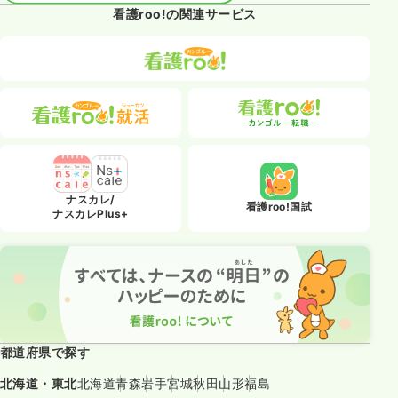
看護roo!の関連サービス
ナスカレ/
看護roo!国試
ナスカレPlus+
都道府県で探す
北海道・東北
北海道
青森
岩手
宮城
秋田
山形
福島