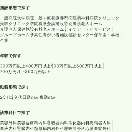
施設形態で探す
一般病院
大学病院
一般＋療養
療養型病院
精神科病院
クリニック
美容クリニック
訪問看護
介護施設
特別養護老人ホーム
介護老人保健施設
有料老人ホーム
デイケア・デイサービス
グループホーム
サ高住
障がい者施設
健診センター
保育園・学校
企業
年収で探す
300万円以上
400万円以上
500万円以上
600万円以上
700万円以上
800万円以上
勤務形態で探す
2交代
3交代
日勤のみ
夜勤のみ
診療科目で探す
美容外科
美容皮膚科
内科
呼吸器内科
消化器内科
循環器内科
血液内科
腎臓内科
糖尿病内科
外科
呼吸器外科
心臓血管外科