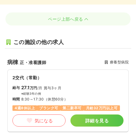
ページ上部へ戻る
この施設の他の求人
病棟
療養型病院
正・准看護師
2交代（常勤）
27.1
給与
万円
/月
賞与3ヶ月
※経験3年の例
時間
8:30～17:30
（休憩60分）
4週8休以上
ブランク可
第二新卒可
月給32万円以上可
気になる
詳細を見る