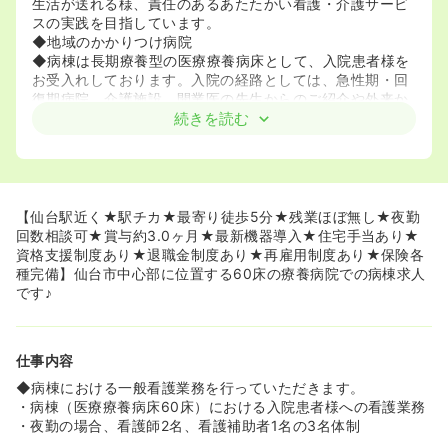
生活が送れる様、責任のあるあたたかい看護・介護サービ
スの実践を目指しています。
◆地域のかかりつけ病院
◆病棟は長期療養型の医療療養病床として、入院患者様を
お受入れしております。入院の経路としては、急性期・回
復期病院、介護施設、開業医の先生からのご紹介や外来か
らのお受入れなどがあります。
続きを読む
≪通いやすい立地に位置しております♪≫
◆仙台市の中心部に位置し、最寄り駅の大町西公園駅から
は徒歩5分で通うことができます！
◆バス通勤でも最寄りバス停より3分の好立地です。
【仙台駅近く★駅チカ★最寄り徒歩5分★残業ほぼ無し★夜勤
◆病院近くには仙台駅やアーケードがありお仕事終わりの
回数相談可★賞与約3.0ヶ月★最新機器導入★住宅手当あり★
プライベートの時間も確保しやすい環境です！
資格支援制度あり★退職金制度あり★再雇用制度あり★保険各
種完備】仙台市中心部に位置する60床の療養病院での病棟求人
≪職場環境・業務効率向上のための取り組みを実践してい
です♪
ます♪≫
◆定時は17：30、予約入院が基本となるため、残業もほと
んどなく、ライフワークバランスが整えられます！
仕事内容
◆残業削減や、夜間の無駄なラウンドをなくすためにも、
患者の状態をリアルタイムにモニタリングできる「SAT-
◆病棟における一般看護業務を行っていただきます。
MeSSAGE」を導入しております！
・病棟（医療療養病床60床）における入院患者様への看護業務
◆夜勤回数の相談が可能です。看護師様お一人お一人のラ
・夜勤の場合、看護師2名、看護補助者1名の3名体制
イフイベントに合わせて、働き方を調整していただけるた