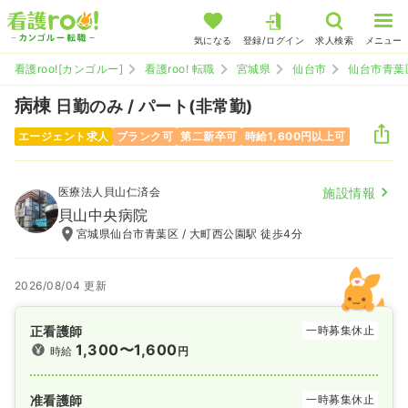
気になる
登録/ログイン
求人検索
メニュー
看護roo![カンゴルー]
看護roo! 転職
宮城県
仙台市
仙台市青葉
病棟
日勤のみ / パート(非常勤)
エージェント求人
ブランク可
第二新卒可
時給1,600円以上可
医療法人貝山仁済会
施設情報
貝山中央病院
宮城県仙台市青葉区 / 大町西公園駅 徒歩4分
2026/08/04 更新
正看護師
一時募集休止
1,300〜1,600
時給
円
准看護師
一時募集休止