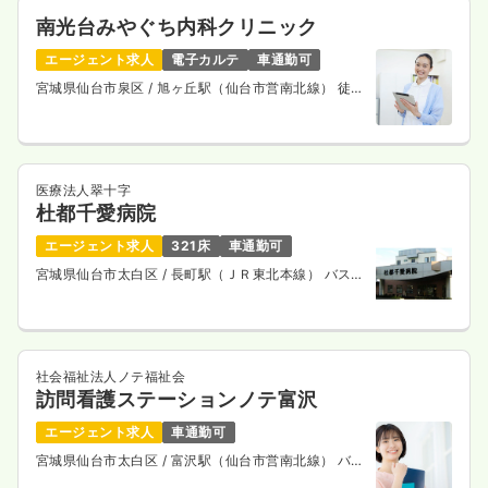
南光台みやぐち内科クリニック
エージェント求人
電子カルテ
車通勤可
宮城県仙台市泉区
/ 旭ヶ丘駅（仙台市営南北線） 徒歩
20分
医療法人翠十字
杜都千愛病院
エージェント求人
321床
車通勤可
宮城県仙台市太白区
/ 長町駅（ＪＲ東北本線） バス
20分
社会福祉法人ノテ福祉会
訪問看護ステーションノテ富沢
エージェント求人
車通勤可
宮城県仙台市太白区
/ 富沢駅（仙台市営南北線） バス
5分