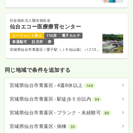
社会福祉法人陽光福祉会
仙台エコー医療療育センター
エージェント求人
110床
電子カルテ
車通勤可
託児所
寮
宮城県仙台市青葉区
/ 愛子駅（ＪＲ仙山線） バス13
分
同じ地域で条件を追加する
宮城県仙台市青葉区
×
4週8休以上
146
宮城県仙台市青葉区
×
駅徒歩５分以内
94
宮城県仙台市青葉区
×
ブランク・未経験可
86
宮城県仙台市青葉区
×
病棟
35