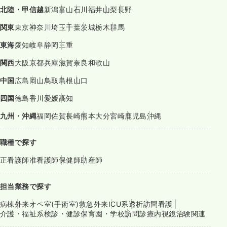
北陸・甲信越
新潟
富山
石川
福井
山梨
長野
関東
東京
神奈川
埼玉
千葉
茨城
栃木
群馬
東海
愛知
岐阜
静岡
三重
関西
大阪
京都
兵庫
滋賀
奈良
和歌山
中国
広島
岡山
鳥取
島根
山口
四国
徳島
香川
愛媛
高知
九州・沖縄
福岡
佐賀
長崎
熊本
大分
宮崎
鹿児島
沖縄
職種で探す
正看護師
准看護師
保健師
助産師
担当業務で探す
病棟
外来
オペ室(手術室)
救急外来
ICU系
透析
訪問看護
介護・福祉系
検診・健診
保育園・学校
訪問診療
内視鏡
治験関連