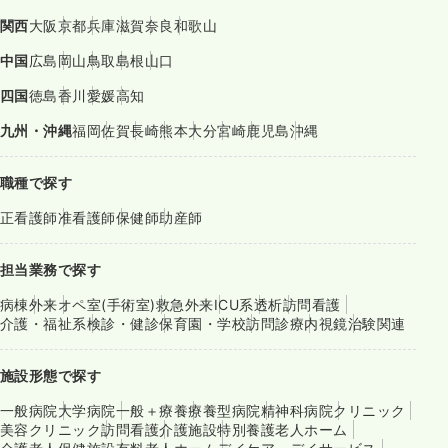
関西
大阪
京都
兵庫
滋賀
奈良
和歌山
中国
広島
岡山
鳥取
島根
山口
四国
徳島
香川
愛媛
高知
九州・沖縄
福岡
佐賀
長崎
熊本
大分
宮崎
鹿児島
沖縄
職種で探す
正看護師
准看護師
保健師
助産師
担当業務で探す
病棟
外来
オペ室(手術室)
救急外来
ICU系
透析
訪問看護
介護・福祉系
検診・健診
保育園・学校
訪問診療
内視鏡
治験関連
施設形態で探す
一般病院
大学病院
一般＋療養
療養型病院
精神科病院
クリニック
美容クリニック
訪問看護
介護施設
特別養護老人ホーム