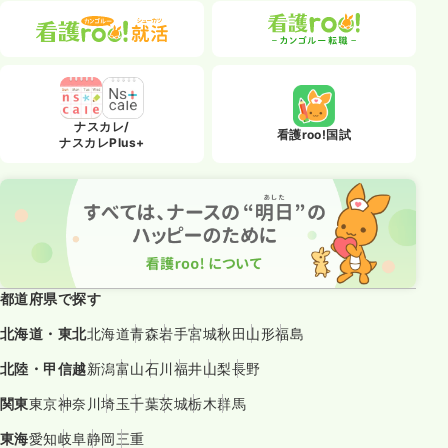
ナスカレ/
看護roo!国試
ナスカレPlus+
都道府県で探す
北海道・東北
北海道
青森
岩手
宮城
秋田
山形
福島
北陸・甲信越
新潟
富山
石川
福井
山梨
長野
関東
東京
神奈川
埼玉
千葉
茨城
栃木
群馬
東海
愛知
岐阜
静岡
三重