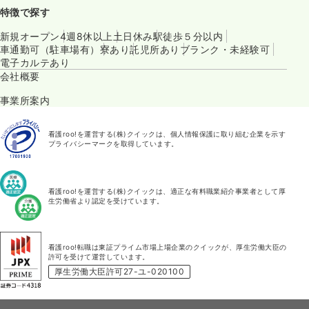
特徴で探す
新規オープン
4週8休以上
土日休み
駅徒歩５分以内
車通勤可（駐車場有）
寮あり
託児所あり
ブランク・未経験可
電子カルテあり
会社概要
事業所案内
看護roo!を運営する(株)クイックは、個人情報保護に取り組む企業を示す
プライバシーマークを取得しています。
看護roo!を運営する(株)クイックは、適正な有料職業紹介事業者として厚
生労働省より認定を受けています。
看護roo!転職は東証プライム市場上場企業のクイックが、厚生労働大臣の
許可を受けて運営しています。
厚生労働大臣許可27-ユ-020100