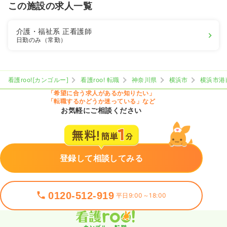
この施設の求人一覧
介護・福祉系
正看護師
日勤のみ（常勤）
看護roo![カンゴルー]
看護roo! 転職
神奈川県
横浜市
横浜市港
「希望に合う求人があるか知りたい」
「転職するかどうか迷っている」など
お気軽にご相談ください
登録して相談してみる
0120-512-919
平日9:00～18:00