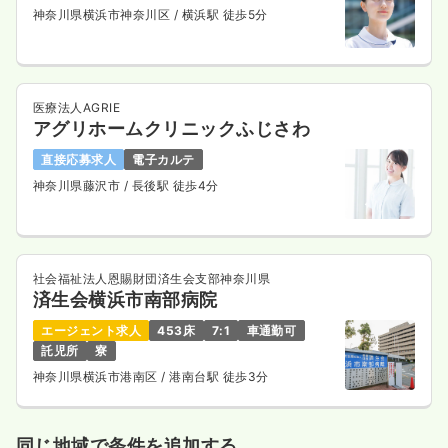
神奈川県横浜市神奈川区
/ 横浜駅 徒歩5分
医療法人AGRIE
アグリホームクリニックふじさわ
直接応募求人
電子カルテ
神奈川県藤沢市
/ 長後駅 徒歩4分
社会福祉法人恩賜財団済生会支部神奈川県
済生会横浜市南部病院
エージェント求人
453床
7:1
車通勤可
託児所
寮
神奈川県横浜市港南区
/ 港南台駅 徒歩3分
同じ地域で条件を追加する