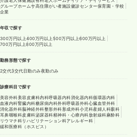
介護老人保健施設
有料老人ホーム
デイケア・デイサービス
グループホーム
サ高住
障がい者施設
健診センター
保育園・学校
企業
年収で探す
300万円以上
400万円以上
500万円以上
600万円以上
700万円以上
800万円以上
勤務形態で探す
2交代
3交代
日勤のみ
夜勤のみ
診療科目で探す
美容外科
美容皮膚科
内科
呼吸器内科
消化器内科
循環器内科
血液内科
腎臓内科
糖尿病内科
外科
呼吸器外科
心臓血管外科
消化器外科
脳神経外科
整形外科
形成外科
小児科
産婦人科
眼科
耳鼻咽喉科
皮膚科
泌尿器科
精神科・心療内科
放射線科
麻酔科
リウマチ科
リハビリテーション科
アレルギー科
緩和医療科（ホスピス）