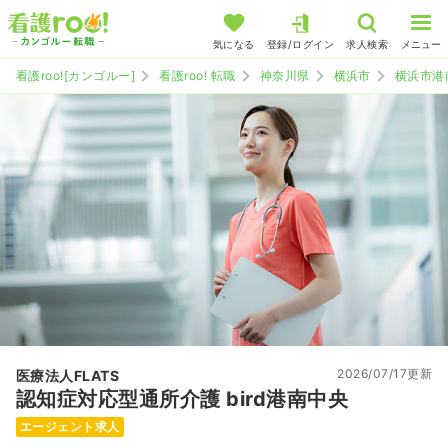
気になる
登録/ログイン
求人検索
メニュー
看護roo![カンゴルー]
看護roo! 転職
神奈川県
横浜市
横浜市港
2026/07/17更新
医療法人FLATS
認知症対応型通所介護 bird港南中央
エージェント求人