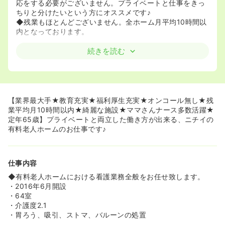
応をする必要がございません。プライベートと仕事をきっ
ちりと分けたいという方にオススメです♪
◆残業もほとんどございません。全ホーム月平均10時間以
内となっております。
≪業界最大手のノウハウを活かした充実した教育が魅力
続きを読む
★≫
◆キャリアアップ制度や潜在看護師セミナーなど、介護業
界でキャリアを積まれたい方にも、介護業界未経験の方に
もオススメです。ニチイの充実した教育で、今後、ニーズ
の高まる介護業界で活かせるスキルを身に着けませんか
【業界最大手★教育充実★福利厚生充実★オンコール無し★残
◆看護師さんへのサポート体制も充実しています。ニチイ
業平均月10時間以内★綺麗な施設★ママさんナース多数活躍★
で働く全国の看護師さんをつなぐ「ニチイナースネット」
定年65歳】プライベートと両立した働き方が出来る、ニチイの
を使って、日々の業務の相談やスキルアップの為の研修、
有料老人ホームのお仕事です♪
セミナーも行えます。
≪福利厚生充実！≫
仕事内容
◆NCCU組合員特典として全国75,000軒以上のホテル・
映画館・レジャー施設などが優待価格にて利用できます。
◆有料老人ホームにおける看護業務全般をお任せ致します。
（マジックキングダムクラブ、リゾートトラスト、リゾ
・2016年6月開設
ル、コナミスポーツクラブ、シダックス、ニッポンレンタ
・64室
カー、てもみん等）
・介護度2.1
・胃ろう、吸引、ストマ、バルーンの処置