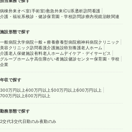
担当業務で探す
病棟
外来
オペ室(手術室)
救急外来
ICU系
透析
訪問看護
介護・福祉系
検診・健診
保育園・学校
訪問診療
内視鏡
治験関連
施設形態で探す
一般病院
大学病院
一般＋療養
療養型病院
精神科病院
クリニック
美容クリニック
訪問看護
介護施設
特別養護老人ホーム
介護老人保健施設
有料老人ホーム
デイケア・デイサービス
グループホーム
サ高住
障がい者施設
健診センター
保育園・学校
企業
年収で探す
300万円以上
400万円以上
500万円以上
600万円以上
700万円以上
800万円以上
勤務形態で探す
2交代
3交代
日勤のみ
夜勤のみ