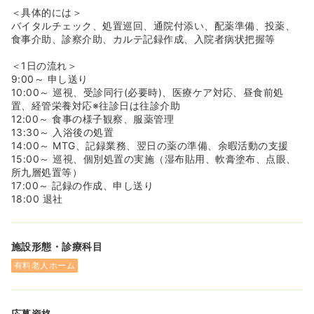
＜具体的には＞
バイタルチェック、処置巡回、通院付添い、配薬準備、投薬、
食事介助、診察介助、カルテ記録作成、入院者病状把握等
＜1日の流れ＞
9:00～ 申し送り
10:00～ 巡視、受診同行(必要時)、医療ケア対応、昼食前処
置、経管栄養対応※往診日は往診介助
12:00～ 食事の様子観察、服薬管理
13:30～ 入浴後の処置
14:00～ MTG、記録業務、翌日の薬の準備、余暇活動の支援
15:00～ 巡視、個別処置の実施（湿布貼用、軟膏塗布、点眼、
所九層処置等）
17:00～ 記録の作成、申し送り
18:00 退社
施設形態・診療科目
有料老人ホーム
応募資格