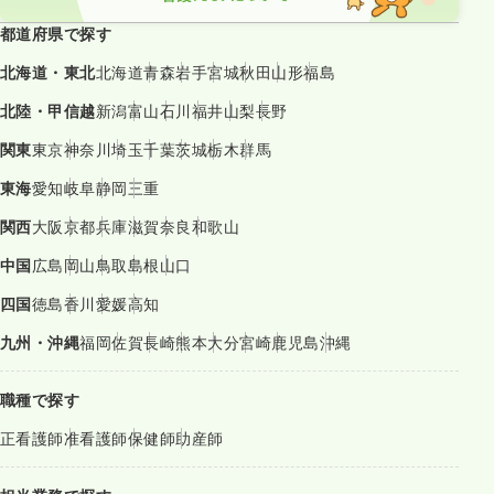
都道府県で探す
北海道・東北
北海道
青森
岩手
宮城
秋田
山形
福島
北陸・甲信越
新潟
富山
石川
福井
山梨
長野
関東
東京
神奈川
埼玉
千葉
茨城
栃木
群馬
東海
愛知
岐阜
静岡
三重
関西
大阪
京都
兵庫
滋賀
奈良
和歌山
中国
広島
岡山
鳥取
島根
山口
四国
徳島
香川
愛媛
高知
九州・沖縄
福岡
佐賀
長崎
熊本
大分
宮崎
鹿児島
沖縄
職種で探す
正看護師
准看護師
保健師
助産師