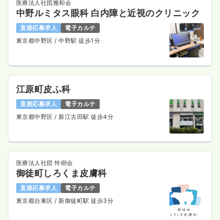
医療法人社団雅和会
中野ルミタス眼科 白内障と近視のクリニック
直接応募求人
電子カルテ
東京都中野区
/ 中野駅 徒歩1分
江原町皮ふ科
直接応募求人
電子カルテ
東京都中野区
/ 新江古田駅 徒歩4分
医療法人社団 怜樹会
御徒町しろくま皮膚科
直接応募求人
電子カルテ
東京都台東区
/ 新御徒町駅 徒歩3分