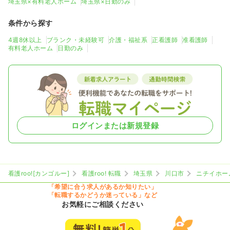
埼玉県×有料老人ホーム
埼玉県×日勤のみ
条件から探す
4週8休以上
ブランク・未経験可
介護・福祉系
正看護師
准看護師
有料老人ホーム
日勤のみ
ログインまたは新規登録
看護roo![カンゴルー]
看護roo! 転職
埼玉県
川口市
ニチイホー
「希望に合う求人があるか知りたい」
「転職するかどうか迷っている」など
お気軽にご相談ください