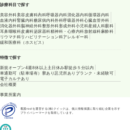
診療科目で探す
美容外科
美容皮膚科
内科
呼吸器内科
消化器内科
循環器内科
血液内科
腎臓内科
糖尿病内科
外科
呼吸器外科
心臓血管外科
消化器外科
脳神経外科
整形外科
形成外科
小児科
産婦人科
眼科
耳鼻咽喉科
皮膚科
泌尿器科
精神科・心療内科
放射線科
麻酔科
リウマチ科
リハビリテーション科
アレルギー科
緩和医療科（ホスピス）
特徴で探す
新規オープン
4週8休以上
土日休み
駅徒歩５分以内
車通勤可（駐車場有）
寮あり
託児所あり
ブランク・未経験可
電子カルテあり
会社概要
事業所案内
看護roo!を運営する(株)クイックは、個人情報保護に取り組む企業を示す
プライバシーマークを取得しています。