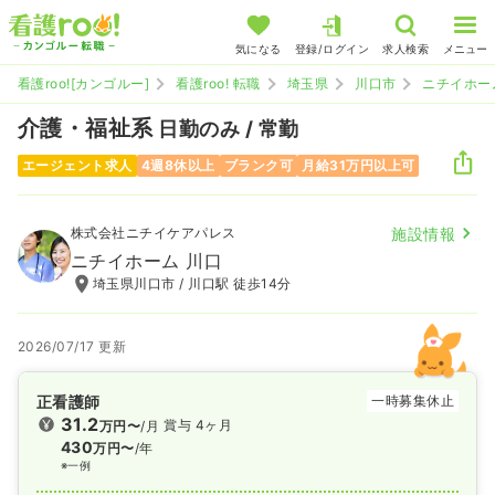
気になる
登録/ログイン
求人検索
メニュー
看護roo![カンゴルー]
看護roo! 転職
埼玉県
川口市
ニチイホー
介護・福祉系
日勤のみ / 常勤
エージェント求人
4週8休以上
ブランク可
月給31万円以上可
株式会社ニチイケアパレス
施設情報
ニチイホーム 川口
埼玉県川口市 / 川口駅 徒歩14分
2026/07/17 更新
正看護師
一時募集休止
31.2
賞与 4ヶ月
万円〜
/月
430
万円〜
/年
※一例