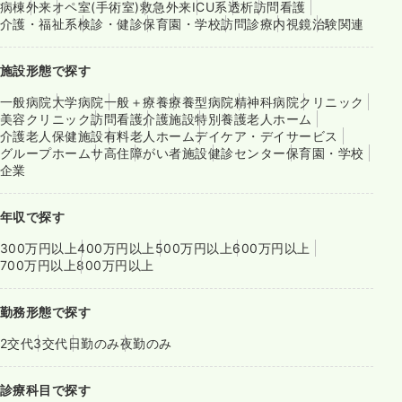
病棟
外来
オペ室(手術室)
救急外来
ICU系
透析
訪問看護
介護・福祉系
検診・健診
保育園・学校
訪問診療
内視鏡
治験関連
施設形態で探す
一般病院
大学病院
一般＋療養
療養型病院
精神科病院
クリニック
美容クリニック
訪問看護
介護施設
特別養護老人ホーム
介護老人保健施設
有料老人ホーム
デイケア・デイサービス
グループホーム
サ高住
障がい者施設
健診センター
保育園・学校
企業
年収で探す
300万円以上
400万円以上
500万円以上
600万円以上
700万円以上
800万円以上
勤務形態で探す
2交代
3交代
日勤のみ
夜勤のみ
診療科目で探す