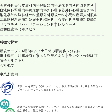
美容外科
美容皮膚科
内科
呼吸器内科
消化器内科
循環器内科
血液内科
腎臓内科
糖尿病内科
外科
呼吸器外科
心臓血管外科
消化器外科
脳神経外科
整形外科
形成外科
小児科
産婦人科
眼科
耳鼻咽喉科
皮膚科
泌尿器科
精神科・心療内科
放射線科
麻酔科
リウマチ科
リハビリテーション科
アレルギー科
緩和医療科（ホスピス）
特徴で探す
新規オープン
4週8休以上
土日休み
駅徒歩５分以内
車通勤可（駐車場有）
寮あり
託児所あり
ブランク・未経験可
電子カルテあり
会社概要
事業所案内
看護roo!を運営する(株)クイックは、個人情報保護に取り組む企業を示す
プライバシーマークを取得しています。
看護roo!を運営する(株)クイックは、適正な有料職業紹介事業者として厚
生労働省より認定を受けています。