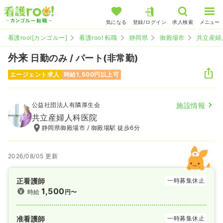
気になる
登録/ログイン
求人検索
メニュー
看護roo![カンゴルー]
看護roo! 転職
静岡県
御殿場市
共立産婦
外来
日勤のみ / パート(非常勤)
エージェント求人
時給1,500円以上可
公益社団法人有隣厚生会
施設情報
共立産婦人科医院
静岡県御殿場市 / 御殿場駅 徒歩6分
2026/08/05 更新
正看護師
一時募集休止
1,500
時給
円〜
准看護師
一時募集休止