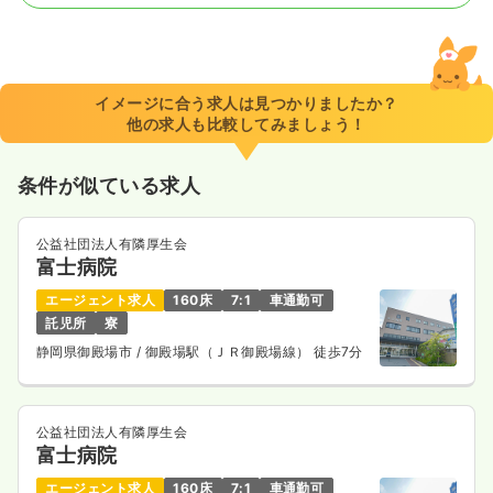
2交代（常勤）
給与
お問い合わせください
時間
8:00～17:00
イメージに合う求人は見つかりましたか？
4週8休以上
他の求人も比較してみましょう！
気になる
詳細を見る
条件が似ている求人
公益社団法人有隣厚生会
日勤のみ（パート）
富士病院
給与
お問い合わせください
エージェント求人
160床
7:1
車通勤可
時間
8:00～17:00
託児所
寮
静岡県御殿場市
/ 御殿場駅（ＪＲ御殿場線） 徒歩7分
気になる
詳細を見る
公益社団法人有隣厚生会
富士病院
外来
クリニック
正・准看護師
エージェント求人
160床
7:1
車通勤可