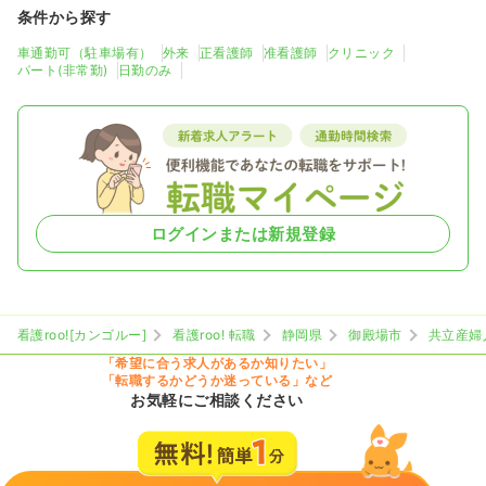
条件から探す
車通勤可（駐車場有）
外来
正看護師
准看護師
クリニック
パート(非常勤)
日勤のみ
ログインまたは新規登録
看護roo![カンゴルー]
看護roo! 転職
静岡県
御殿場市
共立産婦
「希望に合う求人があるか知りたい」
「転職するかどうか迷っている」など
お気軽にご相談ください