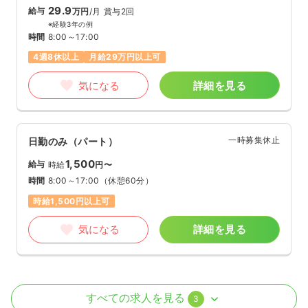
29.9
給与
万円
/月
賞与2回
※経験3年の例
時間
8:00～17:00
4週8休以上
月給29万円以上可
気になる
詳細を見る
一時募集休止
日勤のみ（パート）
1,500
給与
時給
円〜
時間
8:00～17:00
（休憩60分）
時給1,500円以上可
気になる
詳細を見る
病棟
クリニック
助産師
すべての求人を見る
3