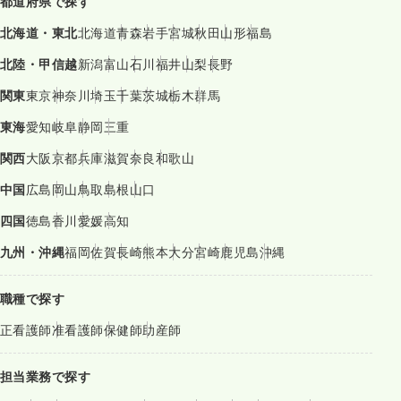
都道府県で探す
北海道・東北
北海道
青森
岩手
宮城
秋田
山形
福島
北陸・甲信越
新潟
富山
石川
福井
山梨
長野
関東
東京
神奈川
埼玉
千葉
茨城
栃木
群馬
東海
愛知
岐阜
静岡
三重
関西
大阪
京都
兵庫
滋賀
奈良
和歌山
中国
広島
岡山
鳥取
島根
山口
四国
徳島
香川
愛媛
高知
九州・沖縄
福岡
佐賀
長崎
熊本
大分
宮崎
鹿児島
沖縄
職種で探す
正看護師
准看護師
保健師
助産師
担当業務で探す