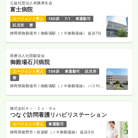
公益社団法人有隣厚生会
富士病院
エージェント求人
160床
7:1
車通勤可
託児所
寮
静岡県御殿場市
/ 御殿場駅（ＪＲ御殿場線） 徒歩7分
医療法人社団駿栄会
御殿場石川病院
エージェント求人
159床
車通勤可
託児所
寮
静岡県御殿場市
/ 御殿場駅（ＪＲ御殿場線） バス10
分
株式会社Ｋｉ・Ｚｕ・Ｎａ
つなぐ訪問看護リハビリステーション
エージェント求人
車通勤可
静岡県裾野市
/ 岩波駅（ＪＲ御殿場線） 徒歩3分