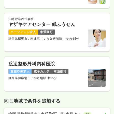
矢崎総業株式会社
ヤザキケアセンター 紙ふうせん
エージェント求人
車通勤可
静岡県裾野市
/ 岩波駅（ＪＲ御殿場線） 徒歩15分
渡辺整形外科内科医院
直接応募求人
電子カルテ
車通勤可
静岡県御殿場市
/ 御殿場駅 車15分
同じ地域で条件を追加する