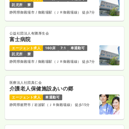
託児所
寮
一時募集休止
日勤のみ（常勤）
静岡県御殿場市
/ 御殿場駅（ＪＲ御殿場線） 徒歩7分
給与
お問い合わせください
時間
8:15～17:15
（休憩60分）
気になる
詳細を見る
公益社団法人有隣厚生会
富士病院
エージェント求人
160床
7:1
車通勤可
託児所
寮
静岡県御殿場市
/ 御殿場駅（ＪＲ御殿場線） 徒歩7分
医療法人社団真仁会
介護老人保健施設あいの郷
エージェント求人
車通勤可
静岡県裾野市
/ 岩波駅（ＪＲ御殿場線） 徒歩15分