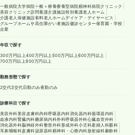
一般病院
大学病院
一般＋療養
療養型病院
精神科病院
クリニック
美容クリニック
訪問看護
介護施設
特別養護老人ホーム
介護老人保健施設
有料老人ホーム
デイケア・デイサービス
グループホーム
サ高住
障がい者施設
健診センター
保育園・学校
企業
年収で探す
300万円以上
400万円以上
500万円以上
600万円以上
700万円以上
800万円以上
勤務形態で探す
2交代
3交代
日勤のみ
夜勤のみ
診療科目で探す
美容外科
美容皮膚科
内科
呼吸器内科
消化器内科
循環器内科
血液内科
腎臓内科
糖尿病内科
外科
呼吸器外科
心臓血管外科
消化器外科
脳神経外科
整形外科
形成外科
小児科
産婦人科
眼科
耳鼻咽喉科
皮膚科
泌尿器科
精神科・心療内科
放射線科
麻酔科