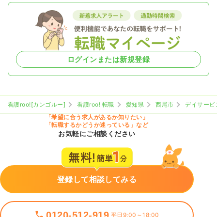
ログインまたは新規登録
看護roo![カンゴルー]
看護roo! 転職
愛知県
西尾市
デイサービ
「希望に合う求人があるか知りたい」
「転職するかどうか迷っている」など
お気軽にご相談ください
登録して相談してみる
0120-512-919
平日9:00～18:00