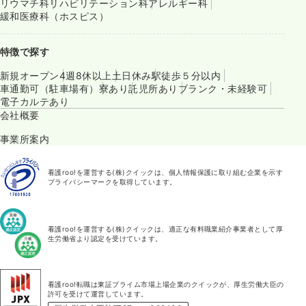
リウマチ科
リハビリテーション科
アレルギー科
緩和医療科（ホスピス）
特徴で探す
新規オープン
4週8休以上
土日休み
駅徒歩５分以内
車通勤可（駐車場有）
寮あり
託児所あり
ブランク・未経験可
電子カルテあり
会社概要
事業所案内
看護roo!を運営する(株)クイックは、個人情報保護に取り組む企業を示す
プライバシーマークを取得しています。
看護roo!を運営する(株)クイックは、適正な有料職業紹介事業者として厚
生労働省より認定を受けています。
看護roo!転職は東証プライム市場上場企業のクイックが、厚生労働大臣の
許可を受けて運営しています。