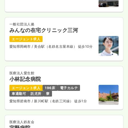
一般社団法人拠
みんなの在宅クリニック三河
エージェント求人
愛知県岡崎市
/ 美合駅（名鉄名古屋本線） 徒歩10分
医療法人愛生館
小林記念病院
エージェント求人
196床
電子カルテ
車通勤可
託児所
寮
愛知県碧南市
/ 新川町駅（名鉄三河線） 徒歩1分
医療法人鉄友会
宇野病院