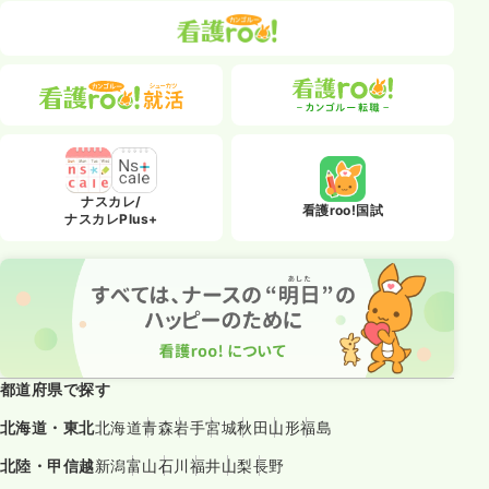
ナスカレ/
看護roo!国試
ナスカレPlus+
都道府県で探す
北海道・東北
北海道
青森
岩手
宮城
秋田
山形
福島
北陸・甲信越
新潟
富山
石川
福井
山梨
長野