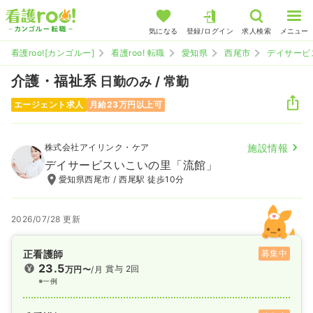
気になる
登録/ログイン
求人検索
メニュー
看護roo![カンゴルー]
看護roo! 転職
愛知県
西尾市
デイサービ
介護・福祉系
日勤のみ / 常勤
エージェント求人
月給23万円以上可
株式会社アイリンク・ケア
施設情報
デイサービスいこいの里「流館」
愛知県西尾市 / 西尾駅 徒歩10分
2026/07/28 更新
正看護師
募集中
23.5
賞与 2回
万円〜
/月
※一例