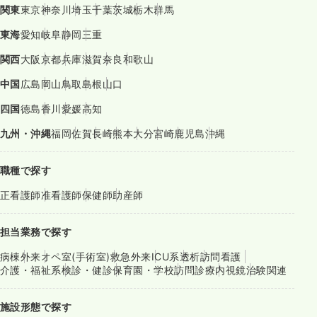
関東
東京
神奈川
埼玉
千葉
茨城
栃木
群馬
東海
愛知
岐阜
静岡
三重
関西
大阪
京都
兵庫
滋賀
奈良
和歌山
中国
広島
岡山
鳥取
島根
山口
四国
徳島
香川
愛媛
高知
九州・沖縄
福岡
佐賀
長崎
熊本
大分
宮崎
鹿児島
沖縄
職種で探す
正看護師
准看護師
保健師
助産師
担当業務で探す
病棟
外来
オペ室(手術室)
救急外来
ICU系
透析
訪問看護
介護・福祉系
検診・健診
保育園・学校
訪問診療
内視鏡
治験関連
施設形態で探す