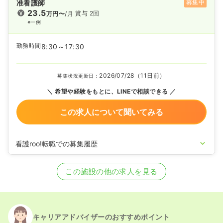
准看護師
募集中
23.5
賞与 2回
万円〜
/月
※一例
勤務時間
8:30～17:30
2026/07/28（11日前）
募集状況更新日：
希望や経験をもとに、LINEで相談できる
この求人について聞いてみる
看護roo!転職での募集履歴
2026/05/14
正・准看護師の募集を開始
2022/04/12
正・准看護師の募集を休止
この施設の他の求人を見る
2021/11/19
正・准看護師の募集を開始
2021/06/10
正・准看護師の募集を休止
2020/09/17
正・准看護師を募集中
キャリアアドバイザーのおすすめポイント