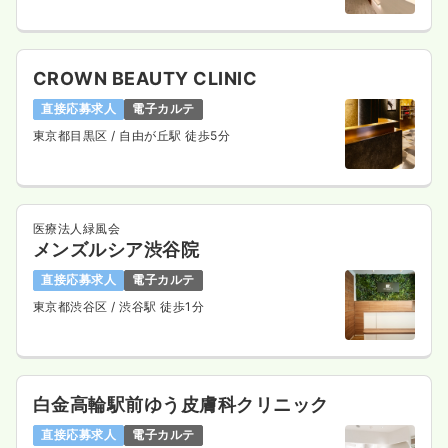
31.4
給与
万円
/月
賞与4ヶ月
※経験5年の例
時間
8:30～17:00
CROWN BEAUTY CLINIC
4週8休以上
第二新卒可
月給36万円以上可
直接応募求人
電子カルテ
気になる
詳細を見る
東京都目黒区
/ 自由が丘駅 徒歩5分
オペ室(手術室)
一般病院
正看護師
医療法人緑風会
メンズルシア渋谷院
一時募集休止
日勤のみ（常勤）
直接応募求人
電子カルテ
東京都渋谷区
/ 渋谷駅 徒歩1分
29.2
給与
万円
/月
賞与4ヶ月
※経験4年の例
時間
8:30～17:00
日祝休み
4週8休以上
オンコールあり
月給34万円以上可
白金高輪駅前ゆう皮膚科クリニック
直接応募求人
電子カルテ
気になる
詳細を見る