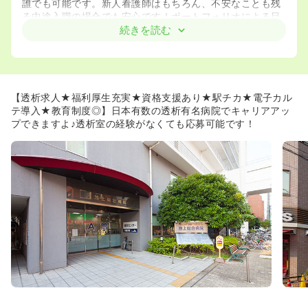
誰でも可能です。新人看護師はもちろん、不安なことも残
る中途入職の場合でも安心です！ポートフォリオによる目
標管理も行っています。
続きを読む
◆専門看護師・認定看護師資格取得支援制度や奨学金制度
もございますので、キャリアアップしたいとお考えの方に
もお薦めです。
◆毎年20～30名の新卒を受け入れております。中途の方
も新卒の研修に参加する事ができ、自分が受けたい授業を
【透析求人★福利厚生充実★資格支援あり★駅チカ★電子カル
選択することも可能です。
テ導入★教育制度◎】日本有数の透析有名病院でキャリアアッ
プできますよ♪透析室の経験がなくても応募可能です！
≪働きやすい病院★≫
◆院内は明るく、清潔に整備されています。病室や廊下
は、車椅子やストレッチャーが余裕を持って移動できる幅
をとって設計されており、患者さんだけではなく、看護師
さんも働き易い環境です。また駅から徒歩1分の立地もおす
すめです♪
◆同院では夜間帯の緊急入院は『救急病棟』にて対応して
います。一般病棟では夜間帯の緊急入院対応は基本的にな
い為、安心して夜勤を行うことができます！
◆夏季休暇は公休・有給との組み合わせで、1週間程度の
連休を取得できます！旅行や実家に帰る方が多く、メリハ
リをもって勤務できます。
◆連休が取りやすい環境です！同院の希望休は「月に3
日」ではなく、「月に3回」取得できます。つまり、月に3