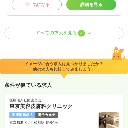
気になる
詳細を見る
救急外来
一般病院
正看護師
すべての求人を見る
4
2交代（常勤）
32.9
給与
万円
/月
賞与4ヶ月
※経験5年の例
イメージに合う求人は見つかりましたか？
時間
8:30～17:00
他の求人も比較してみましょう！
4週8休以上
月給36万円以上可
条件が似ている求人
気になる
詳細を見る
医療法人社団宮美会
東京美容皮膚科クリニック
ICU系
一般病院
正看護師
直接応募求人
電子カルテ
東京都港区
/ 浜松町駅 徒歩1分
2交代（常勤）