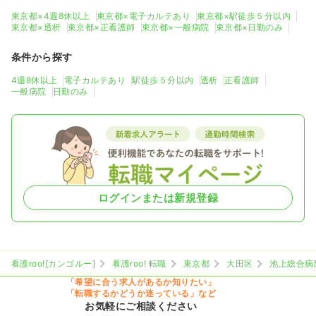
東京都×4週8休以上
東京都×電子カルテあり
東京都×駅徒歩５分以内
東京都×透析
東京都×正看護師
東京都×一般病院
東京都×日勤のみ
条件から探す
4週8休以上
電子カルテあり
駅徒歩５分以内
透析
正看護師
一般病院
日勤のみ
ログインまたは新規登録
看護roo![カンゴルー]
看護roo! 転職
東京都
大田区
池上総合病
「希望に合う求人があるか知りたい」
「転職するかどうか迷っている」など
お気軽にご相談ください