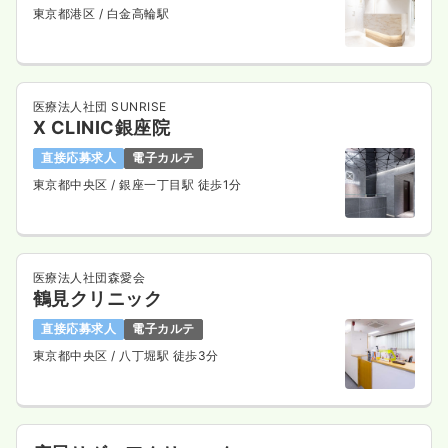
東京都港区
/ 白金高輪駅
一時募集休止
2交代（常勤）
33.7
給与
万円〜
/月
賞与4ヶ月
医療法人社団 SUNRISE
X CLINIC銀座院
※経験4年の例
時間
8:30～17:00
直接応募求人
電子カルテ
日祝休み
4週8休以上
オンコールあり
東京都中央区
/ 銀座一丁目駅 徒歩1分
月給33万円以上可
気になる
詳細を見る
医療法人社団森愛会
鶴見クリニック
直接応募求人
電子カルテ
東京都中央区
/ 八丁堀駅 徒歩3分