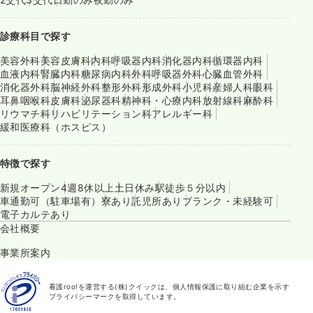
診療科目で探す
美容外科
美容皮膚科
内科
呼吸器内科
消化器内科
循環器内科
血液内科
腎臓内科
糖尿病内科
外科
呼吸器外科
心臓血管外科
消化器外科
脳神経外科
整形外科
形成外科
小児科
産婦人科
眼科
耳鼻咽喉科
皮膚科
泌尿器科
精神科・心療内科
放射線科
麻酔科
リウマチ科
リハビリテーション科
アレルギー科
緩和医療科（ホスピス）
特徴で探す
新規オープン
4週8休以上
土日休み
駅徒歩５分以内
車通勤可（駐車場有）
寮あり
託児所あり
ブランク・未経験可
電子カルテあり
会社概要
事業所案内
看護roo!を運営する(株)クイックは、個人情報保護に取り組む企業を示す
プライバシーマークを取得しています。