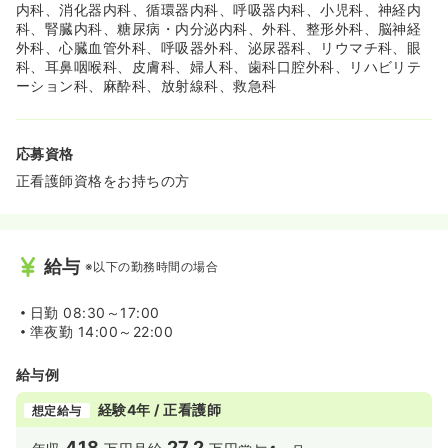
内科病棟では糖尿病の教育入院も行っており、糖尿病指導
内科、消化器内科、循環器内科、呼吸器内科、小児科、神経内
に興味がある方にもお薦めです。
科、腎臓内科、糖尿病・内分泌内科、外科、整形外科、脳神経
外科、心臓血管外科、呼吸器外科、泌尿器科、リウマチ科、眼
科、耳鼻咽喉科、皮膚科、婦人科、歯科口腔外科、リハビリテ
ーション科、麻酔科、放射線科、救急科
応募資格
正看護師資格をお持ちの方
給与
※以下の勤務時間の場合
日勤
08:30～17:00
準夜勤
14:00～22:00
給与例
経験4年 / 正看護師
想定給与
418
27.2