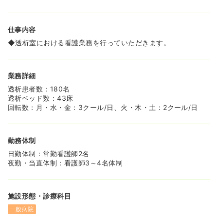
回、2連休や3連休の申請が可能ですし、取得しやすい環境
となっています！旅行やスポーツ、音楽など、趣味の時間
を大切にされている看護師さんがたくさんいらっしゃいま
仕事内容
す。
◆透析室における看護業務を行っていただきます。
◆看護配置は7:1をとっており、各病棟にヘルパーを3～4
名配置しており、おむつ交換やベットメイキングなど患者
様の身の回りのお世話はヘルパーさんが担っています。看
護師は看護業務に専念して働くことができます。
業務詳細
◆残業時間は月に10時間以内です。14時に残務カンファレ
透析患者数：180名
ンスがあり、業務が残っているチームを他のチームが手伝
透析ベッド数：43床
うことでみんな定時に帰れるよう工夫しています！
回転数：月・水・金：3クール/日、火・木・土：2クール/日
≪地域を支える中核病院≫
◆384床の一般病床に加え、地域包括ケア病棟、回復期リ
ハビリテーション病棟、療養病棟、透析ベットを有してお
勤務体制
り、急性期から慢性期世紀まで切れ目のない医療で地域の
日勤体制：常勤看護師2名
生活を支えております。
夜勤・当直体制：看護師3～4名体制
◆消化器、心臓血管、大動脈、脳卒中がセンター化してお
り、さまざまな疾患に専門とする内科医・外科医が協力し
合い、患者さんに最善の治療を提供します。
◆透析治療にも強みがあり、松和会や欅会など数多くの法
施設形態・診療科目
人と連携しており、関連する法人すべての透析患者数を合
わせると全国で2番目に大きなグループとなります。腎臓
一般病院