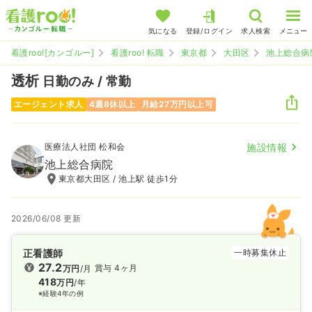
気になる
登録/ログイン
求人検索
メニュー
看護roo![カンゴルー]
看護roo! 転職
東京都
大田区
池上総合病
透析
日勤のみ / 常勤
エージェント求人
4週8休以上
月給27万円以上可
医療法人社団 松和会
施設情報
池上総合病院
東京都大田区 / 池上駅 徒歩1分
2026/06/08 更新
正看護師
一時募集休止
27.2
賞与 4ヶ月
万円
/月
418
万円
/年
※経験4年の例