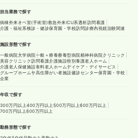
担当業務で探す
病棟
外来
オペ室(手術室)
救急外来
ICU系
透析
訪問看護
介護・福祉系
検診・健診
保育園・学校
訪問診療
内視鏡
治験関連
施設形態で探す
一般病院
大学病院
一般＋療養
療養型病院
精神科病院
クリニック
美容クリニック
訪問看護
介護施設
特別養護老人ホーム
介護老人保健施設
有料老人ホーム
デイケア・デイサービス
グループホーム
サ高住
障がい者施設
健診センター
保育園・学校
企業
年収で探す
300万円以上
400万円以上
500万円以上
600万円以上
700万円以上
800万円以上
勤務形態で探す
2交代
3交代
日勤のみ
夜勤のみ