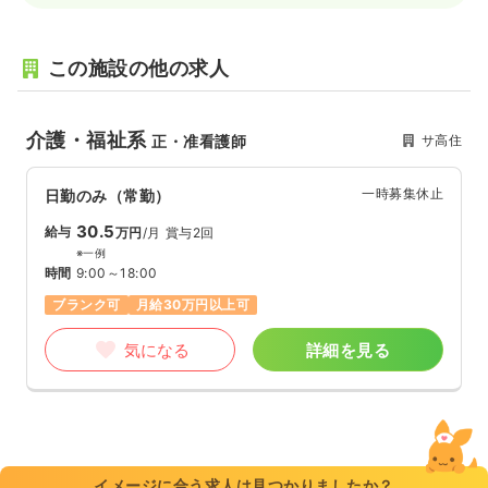
この施設の他の求人
介護・福祉系
サ高住
正・准看護師
一時募集休止
日勤のみ（常勤）
30.5
給与
万円
/月
賞与2回
※一例
時間
9:00～18:00
ブランク可
月給30万円以上可
気になる
詳細を見る
イメージに合う求人は見つかりましたか？