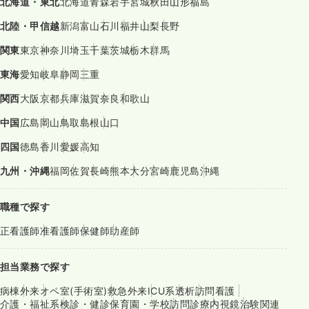
北海道・東北
北海道
青森
岩手
宮城
秋田
山形
福島
北陸・甲信越
新潟
富山
石川
福井
山梨
長野
関東
東京
神奈川
埼玉
千葉
茨城
栃木
群馬
東海
愛知
岐阜
静岡
三重
関西
大阪
京都
兵庫
滋賀
奈良
和歌山
中国
広島
岡山
鳥取
島根
山口
四国
徳島
香川
愛媛
高知
九州・沖縄
福岡
佐賀
長崎
熊本
大分
宮崎
鹿児島
沖縄
職種で探す
正看護師
准看護師
保健師
助産師
担当業務で探す
病棟
外来
オペ室(手術室)
救急外来
ICU系
透析
訪問看護
介護・福祉系
検診・健診
保育園・学校
訪問診療
内視鏡
治験関連