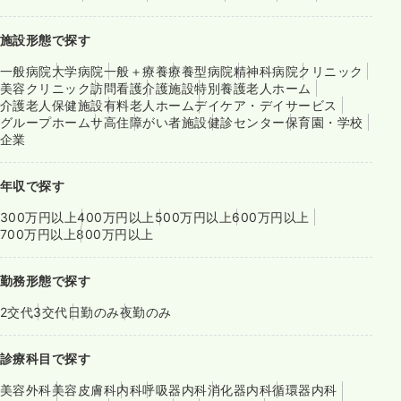
施設形態で探す
一般病院
大学病院
一般＋療養
療養型病院
精神科病院
クリニック
美容クリニック
訪問看護
介護施設
特別養護老人ホーム
介護老人保健施設
有料老人ホーム
デイケア・デイサービス
グループホーム
サ高住
障がい者施設
健診センター
保育園・学校
企業
年収で探す
300万円以上
400万円以上
500万円以上
600万円以上
700万円以上
800万円以上
勤務形態で探す
2交代
3交代
日勤のみ
夜勤のみ
診療科目で探す
美容外科
美容皮膚科
内科
呼吸器内科
消化器内科
循環器内科