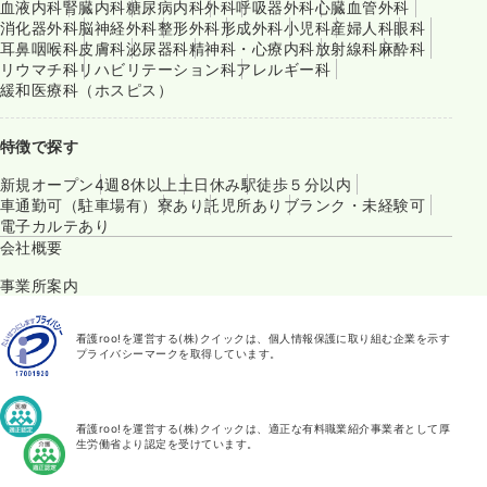
血液内科
腎臓内科
糖尿病内科
外科
呼吸器外科
心臓血管外科
消化器外科
脳神経外科
整形外科
形成外科
小児科
産婦人科
眼科
耳鼻咽喉科
皮膚科
泌尿器科
精神科・心療内科
放射線科
麻酔科
リウマチ科
リハビリテーション科
アレルギー科
緩和医療科（ホスピス）
特徴で探す
新規オープン
4週8休以上
土日休み
駅徒歩５分以内
車通勤可（駐車場有）
寮あり
託児所あり
ブランク・未経験可
電子カルテあり
会社概要
事業所案内
看護roo!を運営する(株)クイックは、個人情報保護に取り組む企業を示す
プライバシーマークを取得しています。
看護roo!を運営する(株)クイックは、適正な有料職業紹介事業者として厚
生労働省より認定を受けています。