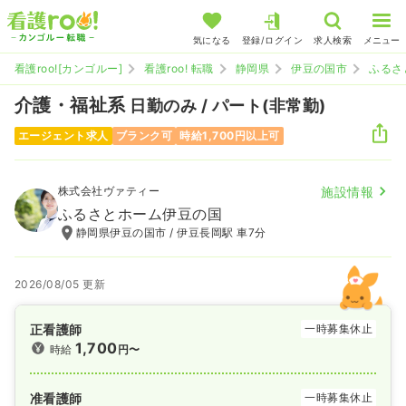
気になる
登録/ログイン
求人検索
メニュー
看護roo![カンゴルー]
看護roo! 転職
静岡県
伊豆の国市
ふるさ
介護・福祉系
日勤のみ / パート(非常勤)
エージェント求人
ブランク可
時給1,700円以上可
株式会社ヴァティー
施設情報
ふるさとホーム伊豆の国
静岡県伊豆の国市 / 伊豆長岡駅 車7分
2026/08/05 更新
正看護師
一時募集休止
1,700
時給
円〜
准看護師
一時募集休止