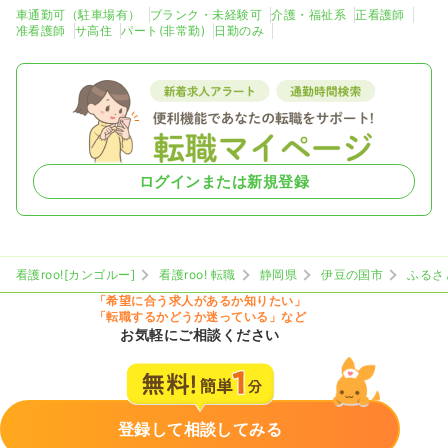
車通勤可（駐車場有）
ブランク・未経験可
介護・福祉系
正看護師
准看護師
サ高住
パート(非常勤)
日勤のみ
ログインまたは新規登録
看護roo![カンゴルー]
看護roo! 転職
静岡県
伊豆の国市
ふるさ
「希望に合う求人があるか知りたい」
「転職するかどうか迷っている」など
お気軽にご相談ください
登録して相談してみる