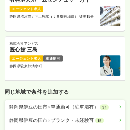
エージェント求人
静岡県沼津市
/ 下土狩駅（ＪＲ御殿場線） 徒歩15分
株式会社アンビス
医心館 三島
エージェント求人
車通勤可
静岡県駿東郡清水町
同じ地域で条件を追加する
静岡県伊豆の国市
×
車通勤可（駐車場有）
31
静岡県伊豆の国市
×
ブランク・未経験可
15