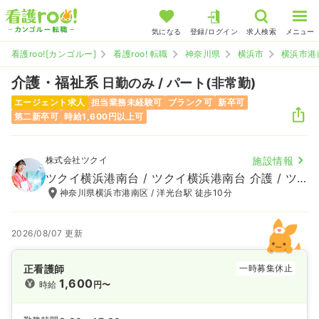
気になる
登録/ログイン
求人検索
メニュー
看護roo![カンゴルー]
看護roo! 転職
神奈川県
横浜市
横浜市港
介護・福祉系
日勤のみ / パート(非常勤)
エージェント求人
担当業務未経験可
ブランク可
新卒可
第二新卒可
時給1,600円以上可
株式会社ツクイ
施設情報
ツクイ横浜港南台 / ツクイ横浜港南台 介護 / ツクイ横浜港南台 ケアプランセンター
神奈川県横浜市港南区 / 洋光台駅 徒歩10分
2026/08/07 更新
正看護師
一時募集休止
1,600
時給
円〜