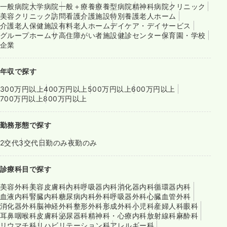
一般病院
大学病院
一般＋療養
療養型病院
精神科病院
クリニック
美容クリニック
訪問看護
介護施設
特別養護老人ホーム
介護老人保健施設
有料老人ホーム
デイケア・デイサービス
グループホーム
サ高住
障がい者施設
健診センター
保育園・学校
企業
年収で探す
300万円以上
400万円以上
500万円以上
600万円以上
700万円以上
800万円以上
勤務形態で探す
2交代
3交代
日勤のみ
夜勤のみ
診療科目で探す
美容外科
美容皮膚科
内科
呼吸器内科
消化器内科
循環器内科
血液内科
腎臓内科
糖尿病内科
外科
呼吸器外科
心臓血管外科
消化器外科
脳神経外科
整形外科
形成外科
小児科
産婦人科
眼科
耳鼻咽喉科
皮膚科
泌尿器科
精神科・心療内科
放射線科
麻酔科
リウマチ科
リハビリテーション科
アレルギー科