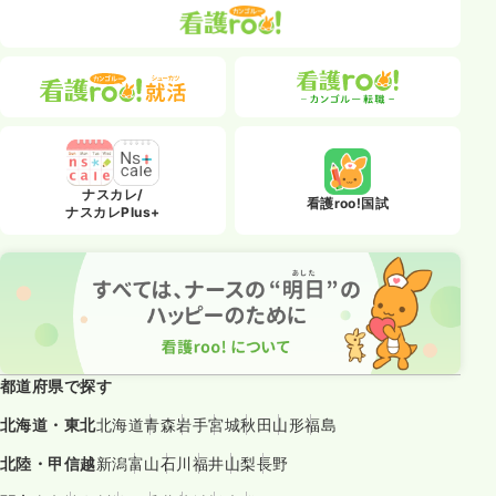
ナスカレ/
看護roo!国試
ナスカレPlus+
都道府県で探す
北海道・東北
北海道
青森
岩手
宮城
秋田
山形
福島
北陸・甲信越
新潟
富山
石川
福井
山梨
長野