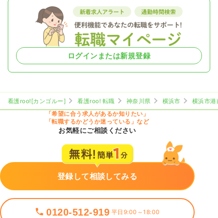
ログインまたは新規登録
看護roo![カンゴルー]
看護roo! 転職
神奈川県
横浜市
横浜市港
「希望に合う求人があるか知りたい」
「転職するかどうか迷っている」など
お気軽にご相談ください
登録して相談してみる
0120-512-919
平日9:00～18:00