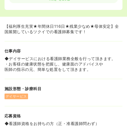
≪教育体制・研修が充実しています！≫
◆未経験で入職された方もたくさんいらっしゃいます。入
ってからは先輩が丁寧に業務を教えてくださるので、未経
験の方でも安心して仕事をする事ができます！
【福利厚生充実★年間休日116日★残業少なめ★母体安定】全
国展開しているツクイでの看護師募集です！
仕事内容
◆デイサービスにおける看護師業務全般を行って頂きます。
・お客様の健康状態を把握し、健康面のアドバイスや
医師の指示の元、簡単な処置をして頂きます。
施設形態・診療科目
デイサービス
応募資格
◆看護師資格をお持ちの方（正・准看護師問わず）