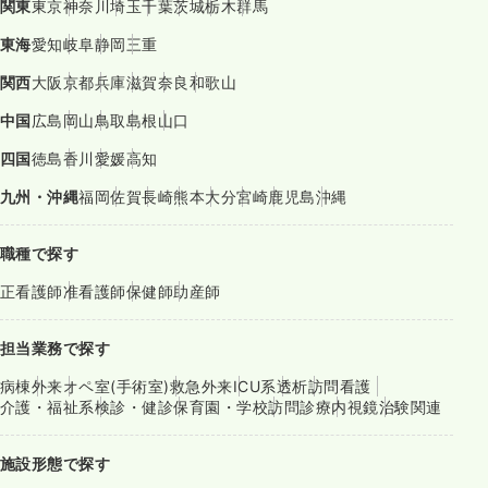
関東
東京
神奈川
埼玉
千葉
茨城
栃木
群馬
東海
愛知
岐阜
静岡
三重
関西
大阪
京都
兵庫
滋賀
奈良
和歌山
中国
広島
岡山
鳥取
島根
山口
四国
徳島
香川
愛媛
高知
九州・沖縄
福岡
佐賀
長崎
熊本
大分
宮崎
鹿児島
沖縄
職種で探す
正看護師
准看護師
保健師
助産師
担当業務で探す
病棟
外来
オペ室(手術室)
救急外来
ICU系
透析
訪問看護
介護・福祉系
検診・健診
保育園・学校
訪問診療
内視鏡
治験関連
施設形態で探す