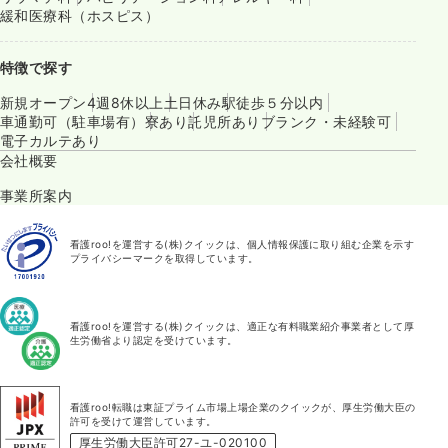
緩和医療科（ホスピス）
特徴で探す
新規オープン
4週8休以上
土日休み
駅徒歩５分以内
車通勤可（駐車場有）
寮あり
託児所あり
ブランク・未経験可
電子カルテあり
会社概要
事業所案内
看護roo!を運営する(株)クイックは、個人情報保護に取り組む企業を示す
プライバシーマークを取得しています。
看護roo!を運営する(株)クイックは、適正な有料職業紹介事業者として厚
生労働省より認定を受けています。
看護roo!転職は東証プライム市場上場企業のクイックが、厚生労働大臣の
許可を受けて運営しています。
厚生労働大臣許可27-ユ-020100