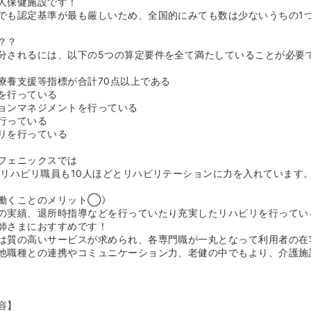
たい方におすすめです》
老人保健施設です！
再雇用制度が70歳のため、長期就業されたい看護師様におすすめです
でも認定基準が最も厳しいため、全国的にみても数は少ないうちの1
のため、公共交通機関でご検討されている方でもご通勤可能です。
？？
可能です！》
分されるには、以下の5つの算定要件を全て満たしていることが必要
通勤が可能です！
意もございます！
療養支援等指標が合計70点以上である
れずに、天候を気にせず自分のペースで通勤が可能です！
を行っている
りのお買い物やお子様の送り迎えにも便利です。
ョンマネジメントを行っている
行っている
リを行っている
フェニックスでは
、リハビリ職員も10人ほどとリハビリテーションに力を入れています
働くことのメリット◯》
の実績、退所時指導などを行っていたり充実したリハビリを行ってい
師さまにおすすめです！
は質の高いサービスが求められ、各専門職が一丸となって利用者の在
他職種との連携やコミュニケーション力、老健の中でもより、介護施
容】