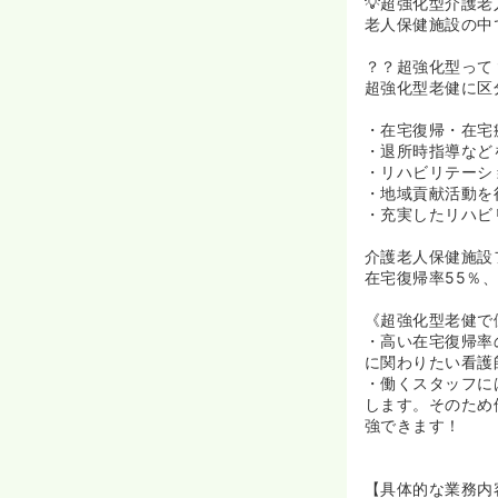
《長期就業され
💡超強化型介護
◆定年65歳、
老人保健施設の中
◆駅チカの施設
？？超強化型って
《マイカー通勤
超強化型老健に区
◆マイカーでの
◆駐車場のご用
・在宅復帰・在宅
◆雨の日でも濡
・退所時指導など
また、お仕事帰
・リハビリテーシ
・地域貢献活動を
・充実したリハビ
介護老人保健施設
在宅復帰率55％
《超強化型老健で
・高い在宅復帰率
に関わりたい看護
・働くスタッフに
します。そのため
強できます！
【具体的な業務内