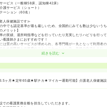
サービス（一般棟58床、認知棟42床）
介護サービス（ショート）
テーション（60名）
老人保健施設です≫
の中でも認定基準が最も厳しいため、全国的にみても数は少ないうち
のメリット】
率の実績、退所時指導などを行っていたり充実したリハビリを行って
い看護師さまにおすすめです！
には質の高いサービスが求められ、各専門職が一丸となって利用者の
のため他職種との連携やコミュニケーション力、老健の中でもより、
ます！
続きを読む
とってのやりがい≫
がいは回復過程を感じながら看護ができることです。
を入れている当施設では、利用者のADLを維持・向上させて自宅に
神の両面から利用者をサポートしていきます。
は、ただ回復してもらうだけでなく、その方が自宅で再び暮らせるよ
3.5ヶ月★定年65歳★駅チカ★マイカー通勤可能】介護老人保健施設
アやリハビリが必要なのかを考えてサポートする点です。
り添う中にも、その方の暮らしから考えてサポートすることが学べる
用者の回復していく姿をサポートしたい看護師さまにおすすめです♪
設での看護業務全般を担当していただきます。