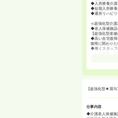
◆入所療養介護
◆短期入所療養
◆通所リハビリ
≪超強化型介護
◆老人保健施設
【超強化型老健
◆高い在宅復帰
復帰に関わりた
◆働くスタッフ
ートします。そ
キルが勉強でき
≪看護師さんに
◆老健でのやり
リハビリにも力
ために身体・精
◆病院と違う点
【超強化型★賞与
はどのようなケ
一人ひとりに寄
です！
仕事内容
◆在宅復帰、利
◆介護老人保健施