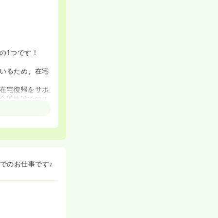
の1つです！
いるため、在宅
在宅復帰をサポ
介護施設でのス
帰れる状態にする
うになるために
でのお仕事です♪
のが老健の特徴