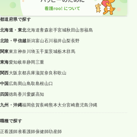
都道府県で探す
北海道・東北
北海道
青森
岩手
宮城
秋田
山形
福島
北陸・甲信越
新潟
富山
石川
福井
山梨
長野
関東
東京
神奈川
埼玉
千葉
茨城
栃木
群馬
東海
愛知
岐阜
静岡
三重
関西
大阪
京都
兵庫
滋賀
奈良
和歌山
中国
広島
岡山
鳥取
島根
山口
四国
徳島
香川
愛媛
高知
九州・沖縄
福岡
佐賀
長崎
熊本
大分
宮崎
鹿児島
沖縄
職種で探す
正看護師
准看護師
保健師
助産師