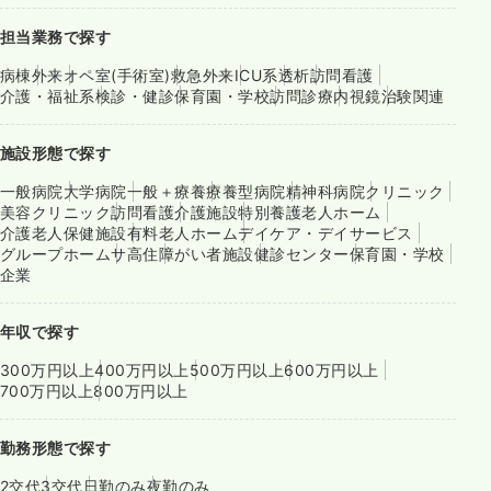
担当業務で探す
病棟
外来
オペ室(手術室)
救急外来
ICU系
透析
訪問看護
介護・福祉系
検診・健診
保育園・学校
訪問診療
内視鏡
治験関連
施設形態で探す
一般病院
大学病院
一般＋療養
療養型病院
精神科病院
クリニック
美容クリニック
訪問看護
介護施設
特別養護老人ホーム
介護老人保健施設
有料老人ホーム
デイケア・デイサービス
グループホーム
サ高住
障がい者施設
健診センター
保育園・学校
企業
年収で探す
300万円以上
400万円以上
500万円以上
600万円以上
700万円以上
800万円以上
勤務形態で探す
2交代
3交代
日勤のみ
夜勤のみ