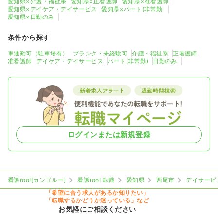
愛知県×介護・福祉系
愛知県×正看護師
愛知県×准看護師
愛知県×デイケア・デイサービス
愛知県×パート(非常勤)
愛知県×日勤のみ
条件から探す
車通勤可（駐車場有）
ブランク・未経験可
介護・福祉系
正看護師
准看護師
デイケア・デイサービス
パート(非常勤)
日勤のみ
ログインまたは新規登録
看護roo![カンゴルー]
看護roo! 転職
愛知県
西尾市
デイサービ
「希望に合う求人があるか知りたい」
「転職するかどうか迷っている」など
お気軽にご相談ください