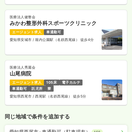
医療法人健整会
みかわ整形外科スポーツクリニック
エージェント求人
車通勤可
愛知県安城市
/ 堀内公園駅（名鉄西尾線） 徒歩4分
医療法人秀麗会
山尾病院
エージェント求人
105床
電子カルテ
車通勤可
託児所
寮
愛知県西尾市
/ 西尾駅（名鉄西尾線） 徒歩5分
同じ地域で条件を追加する
愛知県西尾市
×
車通勤可（駐車場有）