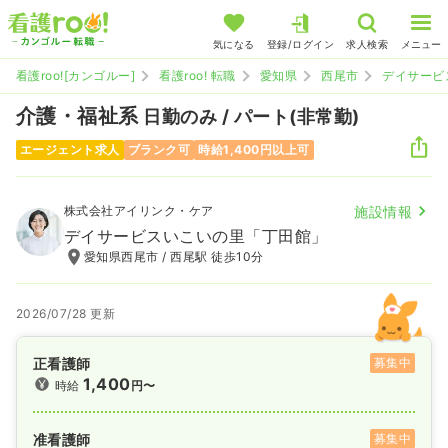
気になる
登録/ログイン
求人検索
メニュー
看護roo![カンゴルー]
看護roo! 転職
愛知県
西尾市
デイサービ
介護・福祉系
日勤のみ / パート(非常勤)
エージェント求人
ブランク可
時給1,400円以上可
株式会社アイリンク・ケア
施設情報
デイサービスいこいの里「丁田館」
愛知県西尾市 / 西尾駅 徒歩10分
2026/07/28 更新
正看護師
募集中
1,400
時給
円〜
准看護師
募集中