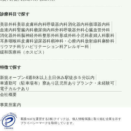
診療科目で探す
美容外科
美容皮膚科
内科
呼吸器内科
消化器内科
循環器内科
血液内科
腎臓内科
糖尿病内科
外科
呼吸器外科
心臓血管外科
消化器外科
脳神経外科
整形外科
形成外科
小児科
産婦人科
眼科
耳鼻咽喉科
皮膚科
泌尿器科
精神科・心療内科
放射線科
麻酔科
リウマチ科
リハビリテーション科
アレルギー科
緩和医療科（ホスピス）
特徴で探す
新規オープン
4週8休以上
土日休み
駅徒歩５分以内
車通勤可（駐車場有）
寮あり
託児所あり
ブランク・未経験可
電子カルテあり
会社概要
事業所案内
看護roo!を運営する(株)クイックは、個人情報保護に取り組む企業を示す
プライバシーマークを取得しています。