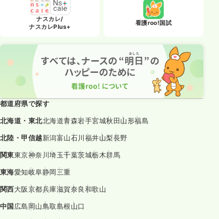
ナスカレ/
看護roo!国試
ナスカレPlus+
都道府県で探す
北海道・東北
北海道
青森
岩手
宮城
秋田
山形
福島
北陸・甲信越
新潟
富山
石川
福井
山梨
長野
関東
東京
神奈川
埼玉
千葉
茨城
栃木
群馬
東海
愛知
岐阜
静岡
三重
関西
大阪
京都
兵庫
滋賀
奈良
和歌山
中国
広島
岡山
鳥取
島根
山口