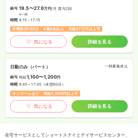
19.5〜27.9
給与
万円
/月
賞与2回
※一例
時間
8:15～17:15
年間休日120日
4週8休以上
月給27万円以上可
気になる
詳細を見る
一時募集休止
日勤のみ（パート）
1,100〜1,200
給与
時給
円
時間
8:45～17:45
（休憩60分）
オンコールあり
時給1,200円以上可
気になる
詳細を見る
在宅サービスとしてショートステイとデイサービスセンター、