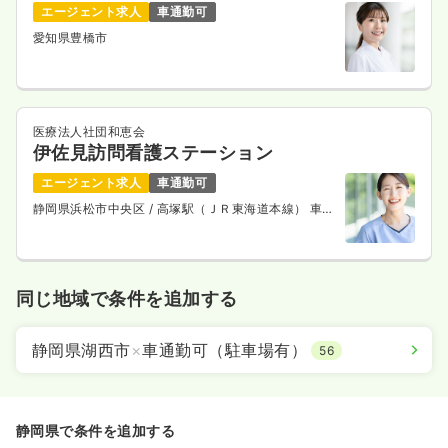
エージェント求人
車通勤可
愛知県豊橋市
医療法人社団和恵会
伊佐見訪問看護ステーション
エージェント求人
車通勤可
静岡県浜松市中央区
/ 高塚駅（ＪＲ東海道本線） 車
24分
同じ地域で条件を追加する
静岡県湖西市
×
車通勤可（駐車場有）
56
静岡県で条件を追加する