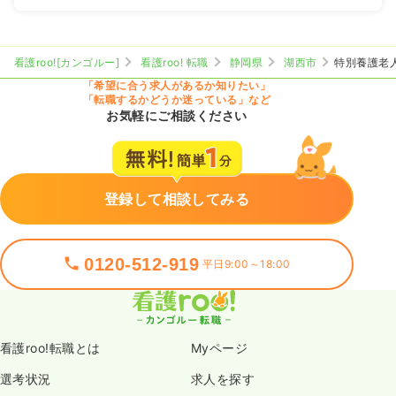
看護roo![カンゴルー]
看護roo! 転職
静岡県
湖西市
特別養護老
「希望に合う求人があるか知りたい」
「転職するかどうか迷っている」など
お気軽にご相談ください
登録して相談してみる
0120-512-919
平日9:00～18:00
看護roo!転職とは
Myページ
選考状況
求人を探す