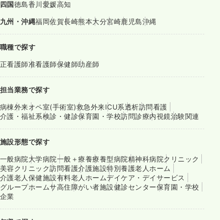
四国
徳島
香川
愛媛
高知
九州・沖縄
福岡
佐賀
長崎
熊本
大分
宮崎
鹿児島
沖縄
職種で探す
正看護師
准看護師
保健師
助産師
担当業務で探す
病棟
外来
オペ室(手術室)
救急外来
ICU系
透析
訪問看護
介護・福祉系
検診・健診
保育園・学校
訪問診療
内視鏡
治験関連
施設形態で探す
一般病院
大学病院
一般＋療養
療養型病院
精神科病院
クリニック
美容クリニック
訪問看護
介護施設
特別養護老人ホーム
介護老人保健施設
有料老人ホーム
デイケア・デイサービス
グループホーム
サ高住
障がい者施設
健診センター
保育園・学校
企業