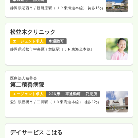
静岡県湖西市
/ 新所原駅（ＪＲ東海道本線） 徒歩15分
松並木クリニック
エージェント求人
車通勤可
静岡県浜松市中央区
/ 舞阪駅（ＪＲ東海道本線）
医療法人積善会
第二積善病院
エージェント求人
226床
車通勤可
託児所
愛知県豊橋市
/ 二川駅（ＪＲ東海道本線） 徒歩12分
デイサービス こはる