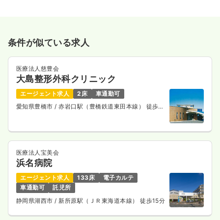
条件が似ている求人
医療法人慈豊会
大島整形外科クリニック
エージェント求人
2床
車通勤可
愛知県豊橋市
/ 赤岩口駅（豊橋鉄道東田本線） 徒歩2
分
医療法人宝美会
浜名病院
エージェント求人
133床
電子カルテ
車通勤可
託児所
静岡県湖西市
/ 新所原駅（ＪＲ東海道本線） 徒歩15分