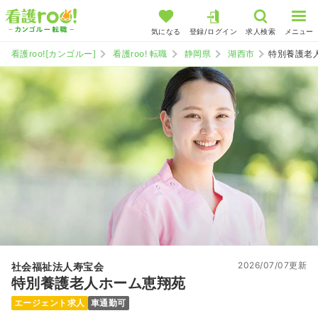
気になる
登録/ログイン
求人検索
メニュー
看護roo![カンゴルー]
看護roo! 転職
静岡県
湖西市
特別養護老
2026/07/07更新
社会福祉法人寿宝会
特別養護老人ホーム恵翔苑
エージェント求人
車通勤可