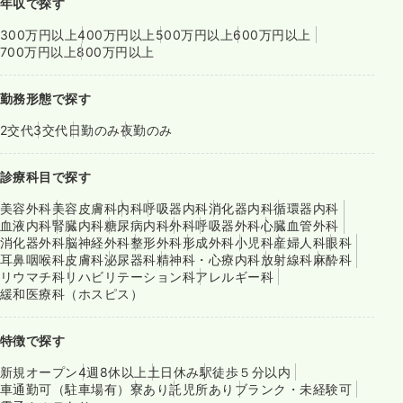
年収で探す
300万円以上
400万円以上
500万円以上
600万円以上
700万円以上
800万円以上
勤務形態で探す
2交代
3交代
日勤のみ
夜勤のみ
診療科目で探す
美容外科
美容皮膚科
内科
呼吸器内科
消化器内科
循環器内科
血液内科
腎臓内科
糖尿病内科
外科
呼吸器外科
心臓血管外科
消化器外科
脳神経外科
整形外科
形成外科
小児科
産婦人科
眼科
耳鼻咽喉科
皮膚科
泌尿器科
精神科・心療内科
放射線科
麻酔科
リウマチ科
リハビリテーション科
アレルギー科
緩和医療科（ホスピス）
特徴で探す
新規オープン
4週8休以上
土日休み
駅徒歩５分以内
車通勤可（駐車場有）
寮あり
託児所あり
ブランク・未経験可