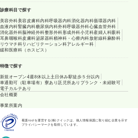
診療科目で探す
美容外科
美容皮膚科
内科
呼吸器内科
消化器内科
循環器内科
血液内科
腎臓内科
糖尿病内科
外科
呼吸器外科
心臓血管外科
消化器外科
脳神経外科
整形外科
形成外科
小児科
産婦人科
眼科
耳鼻咽喉科
皮膚科
泌尿器科
精神科・心療内科
放射線科
麻酔科
リウマチ科
リハビリテーション科
アレルギー科
緩和医療科（ホスピス）
特徴で探す
新規オープン
4週8休以上
土日休み
駅徒歩５分以内
車通勤可（駐車場有）
寮あり
託児所あり
ブランク・未経験可
電子カルテあり
会社概要
事業所案内
看護roo!を運営する(株)クイックは、個人情報保護に取り組む企業を示す
プライバシーマークを取得しています。