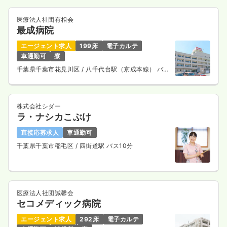
医療法人社団有相会
最成病院
エージェント求人
199床
電子カルテ
車通勤可
寮
千葉県千葉市花見川区
/ 八千代台駅（京成本線） バス
13分
株式会社シダー
ラ・ナシカこぶけ
直接応募求人
車通勤可
千葉県千葉市稲毛区
/ 四街道駅 バス10分
医療法人社団誠馨会
セコメディック病院
エージェント求人
292床
電子カルテ