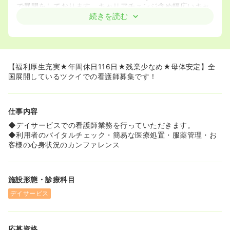
で展開をしております。キャリアチェンジ含め幅広いキャ
リア選択を行うことができます。
続きを読む
≪教育体制・研修が充実しています！≫
◆未経験で入職された方もたくさんいらっしゃいます。入
ってからは先輩が丁寧に業務を教えてくださるので、未経
験の方でも安心して仕事をする事ができます！
【福利厚生充実★年間休日116日★残業少なめ★母体安定】全
国展開しているツクイでの看護師募集です！
仕事内容
◆デイサービスでの看護師業務を行っていただきます。
◆利用者のバイタルチェック・簡易な医療処置・服薬管理・お
客様の心身状況のカンファレンス
施設形態・診療科目
デイサービス
応募資格