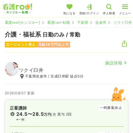
気になる
登録/ログイン
求人検索
メニュー
看護roo![カンゴルー]
看護roo! 転職
千葉県
佐倉市
ツクイ臼井
介護・福祉系
日勤のみ / 常勤
エージェント求人
月給28万円以上可
施設情報
ツクイ臼井
千葉県佐倉市 / 京成臼井駅 徒歩5分
2026/08/07 更新
正看護師
一時募集休止
24.5〜28.5
賞与 2回
万円
/月
※一例