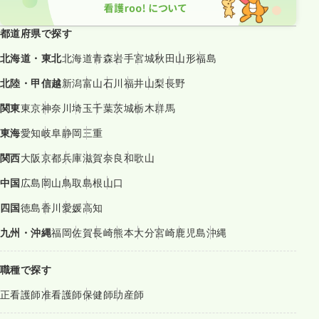
都道府県で探す
北海道・東北
北海道
青森
岩手
宮城
秋田
山形
福島
北陸・甲信越
新潟
富山
石川
福井
山梨
長野
関東
東京
神奈川
埼玉
千葉
茨城
栃木
群馬
東海
愛知
岐阜
静岡
三重
関西
大阪
京都
兵庫
滋賀
奈良
和歌山
中国
広島
岡山
鳥取
島根
山口
四国
徳島
香川
愛媛
高知
九州・沖縄
福岡
佐賀
長崎
熊本
大分
宮崎
鹿児島
沖縄
職種で探す
正看護師
准看護師
保健師
助産師