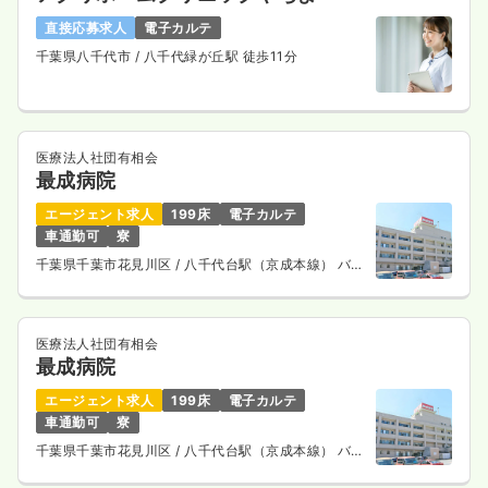
直接応募求人
電子カルテ
千葉県八千代市
/ 八千代緑が丘駅 徒歩11分
医療法人社団有相会
最成病院
エージェント求人
199床
電子カルテ
車通勤可
寮
千葉県千葉市花見川区
/ 八千代台駅（京成本線） バス
13分
医療法人社団有相会
最成病院
エージェント求人
199床
電子カルテ
車通勤可
寮
千葉県千葉市花見川区
/ 八千代台駅（京成本線） バス
13分