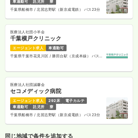
車通勤可
託児所
寮
千葉県船橋市
/ 北習志野駅（新京成電鉄） バス23分
医療法人社団小羊会
千葉横戸クリニック
エージェント求人
車通勤可
千葉県千葉市花見川区
/ 勝田台駅（京成本線） バス
10分
医療法人社団誠馨会
セコメディック病院
エージェント求人
292床
電子カルテ
車通勤可
託児所
寮
千葉県船橋市
/ 北習志野駅（新京成電鉄） バス23分
同じ地域で条件を追加する