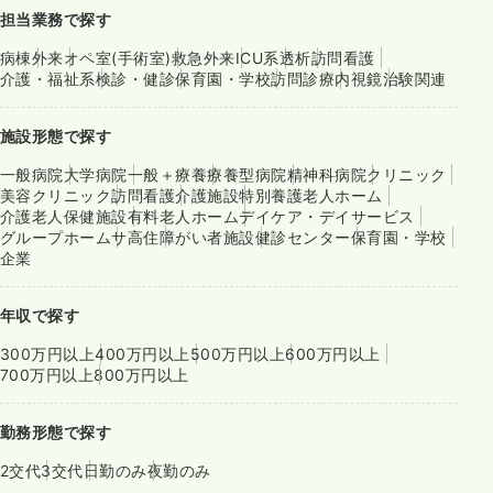
担当業務で探す
病棟
外来
オペ室(手術室)
救急外来
ICU系
透析
訪問看護
介護・福祉系
検診・健診
保育園・学校
訪問診療
内視鏡
治験関連
施設形態で探す
一般病院
大学病院
一般＋療養
療養型病院
精神科病院
クリニック
美容クリニック
訪問看護
介護施設
特別養護老人ホーム
介護老人保健施設
有料老人ホーム
デイケア・デイサービス
グループホーム
サ高住
障がい者施設
健診センター
保育園・学校
企業
年収で探す
300万円以上
400万円以上
500万円以上
600万円以上
700万円以上
800万円以上
勤務形態で探す
2交代
3交代
日勤のみ
夜勤のみ