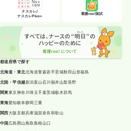
ナスカレ/
看護roo!国試
ナスカレPlus+
都道府県で探す
北海道・東北
北海道
青森
岩手
宮城
秋田
山形
福島
北陸・甲信越
新潟
富山
石川
福井
山梨
長野
関東
東京
神奈川
埼玉
千葉
茨城
栃木
群馬
東海
愛知
岐阜
静岡
三重
関西
大阪
京都
兵庫
滋賀
奈良
和歌山
中国
広島
岡山
鳥取
島根
山口