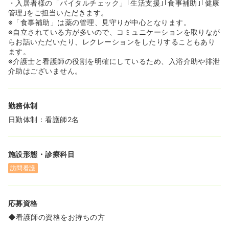
◆パーキンソンの方の身体症状はある程度パターン化され
・入居者様の「バイタルチェック」｢生活支援｣｢食事補助｣｢健康
ているので、これまで入職をされた方でもパーキンソン看
管理｣をご担当いただきます。
護の経験のない方がほとんどです。
※「食事補助」は薬の管理、見守りが中心となります。
難病指定を受けているため、服薬も決まっていることが多
※自立されている方が多いので、コミュニケーションを取りなが
く、看護師様の医療行為はある程度決まっております。
らお話いただいたり、レクレーションをしたりすることもあり
難病の特徴ではございますが、症状や状態が徐々に悪化し
ます。
ていってしまうところがあるため、ご利用者様への精神面
※介護士と看護師の役割を明確にしているため、入浴介助や排泄
へのフォローも重視されます。こちらはパターン化できな
介助はございません。
いケースがおおいため、全体でケーススタディ等にて相談
＋経験の蓄積をしていく形を取り、共有を行っています。
勤務体制
◆あくまで【施設内訪問看護】となりますので、施設看護
師は別でおられます。
日勤体制：看護師2名
施設内看護師はご利用者様の日々の変化の確認や、バイタ
ルチェック・軟膏を塗ったり等の介護保険としての健康管
理が主となります。
施設形態・診療科目
施設内訪問看護としての業務は、ドクターからの指示書を
もとに医療保険適応の看護をしていただきます。
訪問看護
応募資格
◆看護師の資格をお持ちの方