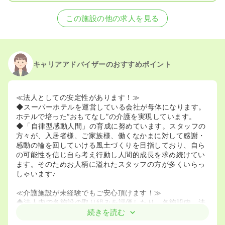
この施設の他の求人を見る
キャリアアドバイザーのおすすめポイント
≪法人としての安定性があります！≫
◆スーパーホテルを運営している会社が母体になります。
ホテルで培った“おもてなし”の介護を実現しています。
◆「自律型感動人間」の育成に努めています。スタッフの
方々が、入居者様、ご家族様、働くなかまに対して感謝・
感動の輪を回していける風土づくりを目指しており、自ら
の可能性を信じ自ら考え行動し人間的成長を求め続けてい
ます。そのためお人柄に溢れたスタッフの方が多くいらっ
しゃいます♪
≪介護施設が未経験でもご安心頂けます！≫
◆法人内で各施設の取り組みを評価したり、各施設内、法
人内での研修なども行っています。
続きを読む
◆介護業界では珍しく、看護と介護の役割を明確に分けて