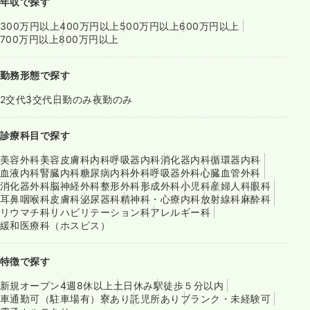
年収で探す
300万円以上
400万円以上
500万円以上
600万円以上
700万円以上
800万円以上
勤務形態で探す
2交代
3交代
日勤のみ
夜勤のみ
診療科目で探す
美容外科
美容皮膚科
内科
呼吸器内科
消化器内科
循環器内科
血液内科
腎臓内科
糖尿病内科
外科
呼吸器外科
心臓血管外科
消化器外科
脳神経外科
整形外科
形成外科
小児科
産婦人科
眼科
耳鼻咽喉科
皮膚科
泌尿器科
精神科・心療内科
放射線科
麻酔科
リウマチ科
リハビリテーション科
アレルギー科
緩和医療科（ホスピス）
特徴で探す
新規オープン
4週8休以上
土日休み
駅徒歩５分以内
車通勤可（駐車場有）
寮あり
託児所あり
ブランク・未経験可