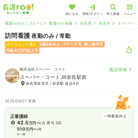
気になる
登録/ログイン
求人検索
メニュー
看護roo![カンゴルー]
看護roo! 転職
奈良県
奈良市
スーパー・
訪問看護
夜勤のみ / 常勤
エージェント求人
4週8休以上
ブランク可
第二新卒可
月給40万円以上可
株式会社スーパー・コート
施設情報
スーパー・コートJR奈良駅前
奈良県奈良市 / 奈良駅 徒歩4分
2026/08/07 更新
正看護師
一時募集休止
42.5
賞与 2回
万円〜
/月
510
万円〜
/年
※一例