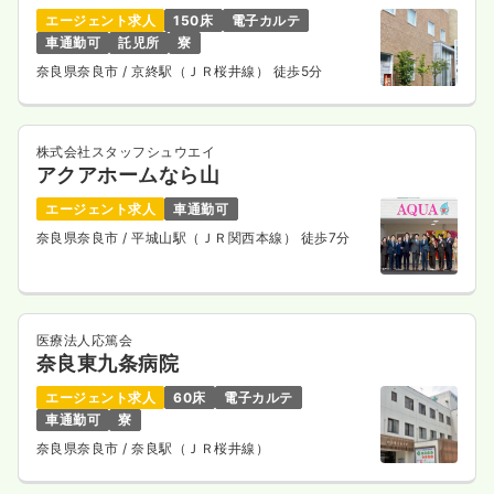
エージェント求人
150床
電子カルテ
車通勤可
託児所
寮
奈良県奈良市
/ 京終駅（ＪＲ桜井線） 徒歩5分
株式会社スタッフシュウエイ
アクアホームなら山
エージェント求人
車通勤可
奈良県奈良市
/ 平城山駅（ＪＲ関西本線） 徒歩7分
医療法人応篤会
奈良東九条病院
エージェント求人
60床
電子カルテ
車通勤可
寮
奈良県奈良市
/ 奈良駅（ＪＲ桜井線）