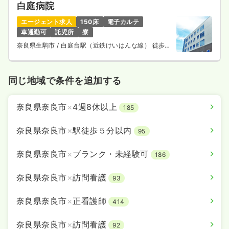
白庭病院
エージェント求人
150床
電子カルテ
車通勤可
託児所
寮
奈良県生駒市
/ 白庭台駅（近鉄けいはんな線） 徒歩1
分
同じ地域で条件を追加する
奈良県奈良市
×
4週8休以上
185
奈良県奈良市
×
駅徒歩５分以内
95
奈良県奈良市
×
ブランク・未経験可
186
奈良県奈良市
×
訪問看護
93
奈良県奈良市
×
正看護師
414
奈良県奈良市
×
訪問看護
92