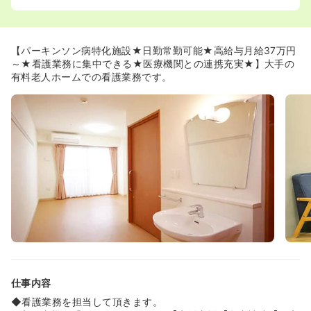
おり、介助業務は少な目です。そのため、看護師さんにと
っては看護に集中できる環境が整っています。
◆基本的には2名体制での訪問なので、「一人での処置が
不安･･･」という方も安心です♪
【パーキンソン病特化施設★日勤常勤可能★高給与月給37万円
～★看護業務に集中できる★医療機関との連携充実★】大手の
《介護大手だからこその魅力が盛り沢山です》
有料老人ホームでの看護業務です。
◆看護業務に集中できる環境です。介護業界では珍しく、
看護と介護の役割を明確に分けており、看護師さんにとっ
て、看護に集中できる環境が整っています。
◆接遇を重視した職場環境です。
ホテル経営を行ってきた同社だからこそ、ご利用者様やご
家族の方への対応は、介護業界内でも随一の丁寧さです。
故にスタッフ間のやりとりもスムーズであり、社内外に対
して気持ちの良いコミュ二ケーションが取れる環境といえ
ます。
◆医療機関との協力体制が充実しています。
ご入居者様の日々の健康管理は、関連会社である医療法人
思温会をはじめとして、月2回の訪問診療と24時間緊急対
応をするクリニックと契約をしております。そのほかに
も、薬剤師が薬を直接ご利用者様に届けていただけるの
で、服薬管理の手間もかかりません。
仕事内容
《看護師様の業務内容について》
◆看護業務を担当して頂きます。