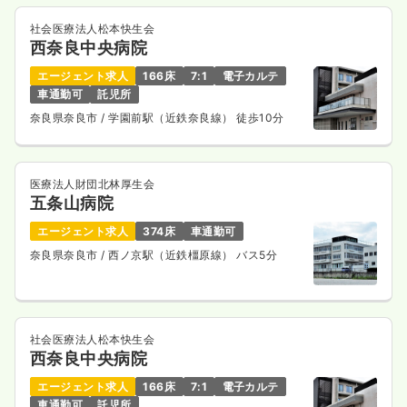
社会医療法人松本快生会
西奈良中央病院
エージェント求人
166床
7:1
電子カルテ
車通勤可
託児所
奈良県奈良市
/ 学園前駅（近鉄奈良線） 徒歩10分
医療法人財団北林厚生会
五条山病院
エージェント求人
374床
車通勤可
奈良県奈良市
/ 西ノ京駅（近鉄橿原線） バス5分
社会医療法人松本快生会
西奈良中央病院
エージェント求人
166床
7:1
電子カルテ
車通勤可
託児所