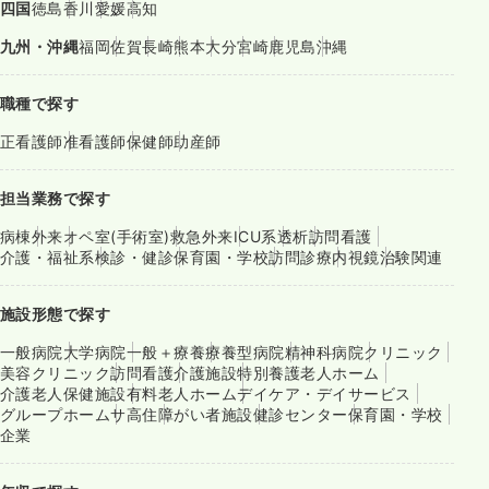
四国
徳島
香川
愛媛
高知
九州・沖縄
福岡
佐賀
長崎
熊本
大分
宮崎
鹿児島
沖縄
職種で探す
正看護師
准看護師
保健師
助産師
担当業務で探す
病棟
外来
オペ室(手術室)
救急外来
ICU系
透析
訪問看護
介護・福祉系
検診・健診
保育園・学校
訪問診療
内視鏡
治験関連
施設形態で探す
一般病院
大学病院
一般＋療養
療養型病院
精神科病院
クリニック
美容クリニック
訪問看護
介護施設
特別養護老人ホーム
介護老人保健施設
有料老人ホーム
デイケア・デイサービス
グループホーム
サ高住
障がい者施設
健診センター
保育園・学校
企業