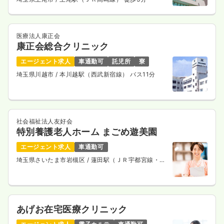
医療法人康正会
康正会総合クリニック
エージェント求人
車通勤可
託児所
寮
埼玉県川越市
/ 本川越駅（西武新宿線） バス11分
社会福祉法人友好会
特別養護老人ホーム まごめ遊美園
エージェント求人
車通勤可
埼玉県さいたま市岩槻区
/ 蓮田駅（ＪＲ宇都宮線・Ｊ
Ｒ上野東京ライン） 徒歩18分
あげお在宅医療クリニック