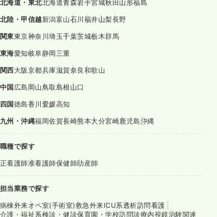
北海道・東北
北海道
青森
岩手
宮城
秋田
山形
福島
北陸・甲信越
新潟
富山
石川
福井
山梨
長野
関東
東京
神奈川
埼玉
千葉
茨城
栃木
群馬
東海
愛知
岐阜
静岡
三重
関西
大阪
京都
兵庫
滋賀
奈良
和歌山
中国
広島
岡山
鳥取
島根
山口
四国
徳島
香川
愛媛
高知
九州・沖縄
福岡
佐賀
長崎
熊本
大分
宮崎
鹿児島
沖縄
職種で探す
正看護師
准看護師
保健師
助産師
担当業務で探す
病棟
外来
オペ室(手術室)
救急外来
ICU系
透析
訪問看護
介護・福祉系
検診・健診
保育園・学校
訪問診療
内視鏡
治験関連