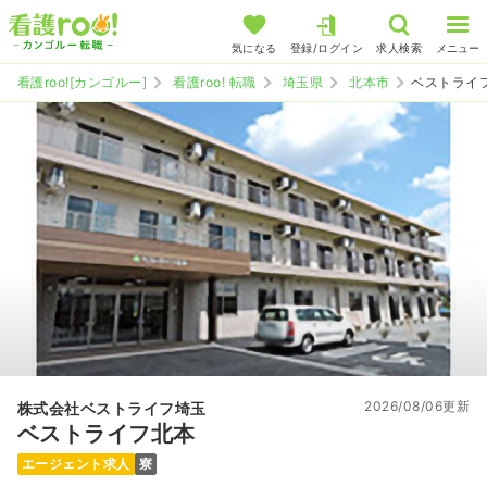
気になる
登録/ログイン
求人検索
メニュー
看護roo![カンゴルー]
看護roo! 転職
埼玉県
北本市
ベストライ
2026/08/06更新
株式会社ベストライフ埼玉
ベストライフ北本
エージェント求人
寮