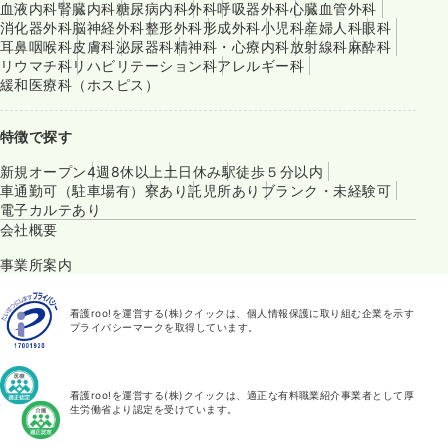
血液内科
腎臓内科
糖尿病内科
外科
呼吸器外科
心臓血管外科
消化器外科
脳神経外科
整形外科
形成外科
小児科
産婦人科
眼科
耳鼻咽喉科
皮膚科
泌尿器科
精神科・心療内科
放射線科
麻酔科
リウマチ科
リハビリテーション科
アレルギー科
緩和医療科（ホスピス）
特徴で探す
新規オープン
4週8休以上
土日休み
駅徒歩５分以内
車通勤可（駐車場有）
寮あり
託児所あり
ブランク・未経験可
電子カルテあり
会社概要
事業所案内
看護roo!を運営する(株)クイックは、個人情報保護に取り組む企業を示す
プライバシーマークを取得しています。
看護roo!を運営する(株)クイックは、適正な有料職業紹介事業者として厚
生労働省より認定を受けています。