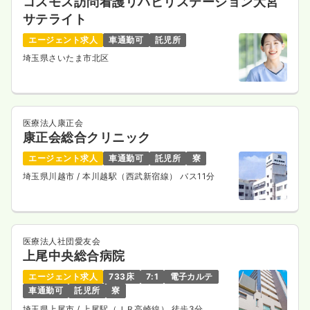
コスモス訪問看護リハビリステーション大宮
サテライト
エージェント求人
車通勤可
託児所
埼玉県さいたま市北区
医療法人康正会
康正会総合クリニック
エージェント求人
車通勤可
託児所
寮
埼玉県川越市
/ 本川越駅（西武新宿線） バス11分
医療法人社団愛友会
上尾中央総合病院
エージェント求人
733床
7:1
電子カルテ
車通勤可
託児所
寮
埼玉県上尾市
/ 上尾駅（ＪＲ高崎線） 徒歩3分