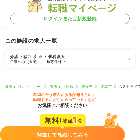
ログインまたは新規登録
この施設の求人一覧
介護・福祉系
正・准看護師
日勤のみ（常勤）
/一時募集休止
看護roo![カンゴルー]
看護roo! 転職
埼玉県
北本市
ベストライ
「希望に合う求人があるか知りたい」
「転職するかどうか迷っている」など
お気軽にご相談ください
登録して相談してみる