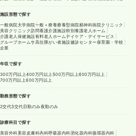
施設形態で探す
一般病院
大学病院
一般＋療養
療養型病院
精神科病院
クリニック
美容クリニック
訪問看護
介護施設
特別養護老人ホーム
介護老人保健施設
有料老人ホーム
デイケア・デイサービス
グループホーム
サ高住
障がい者施設
健診センター
保育園・学校
企業
年収で探す
300万円以上
400万円以上
500万円以上
600万円以上
700万円以上
800万円以上
勤務形態で探す
2交代
3交代
日勤のみ
夜勤のみ
診療科目で探す
美容外科
美容皮膚科
内科
呼吸器内科
消化器内科
循環器内科