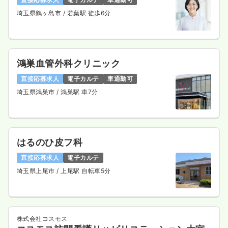
埼玉県鶴ヶ島市
/ 若葉駅 徒歩6分
鴻巣血管外科クリニック
直接応募求人
電子カルテ
車通勤可
埼玉県鴻巣市
/ 鴻巣駅 車7分
はるのひ皮フ科
直接応募求人
電子カルテ
埼玉県上尾市
/ 上尾駅 自転車5分
株式会社コスモス