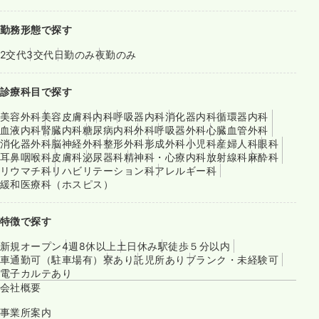
勤務形態で探す
2交代
3交代
日勤のみ
夜勤のみ
診療科目で探す
美容外科
美容皮膚科
内科
呼吸器内科
消化器内科
循環器内科
血液内科
腎臓内科
糖尿病内科
外科
呼吸器外科
心臓血管外科
消化器外科
脳神経外科
整形外科
形成外科
小児科
産婦人科
眼科
耳鼻咽喉科
皮膚科
泌尿器科
精神科・心療内科
放射線科
麻酔科
リウマチ科
リハビリテーション科
アレルギー科
緩和医療科（ホスピス）
特徴で探す
新規オープン
4週8休以上
土日休み
駅徒歩５分以内
車通勤可（駐車場有）
寮あり
託児所あり
ブランク・未経験可
電子カルテあり
会社概要
事業所案内