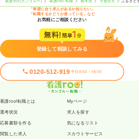
看護roo![カンゴルー]
看護roo! 転職
栃木県
宇都宮市
ふるさと
「希望に合う求人があるか知りたい」
「転職するかどうか迷っている」など
お気軽にご相談ください
登録して相談してみる
0120-512-919
平日9:00～18:00
看護roo!転職とは
Myページ
選考状況
求人を探す
応募書類を作る
気になるリスト
閲覧した求人
スカウトサービス