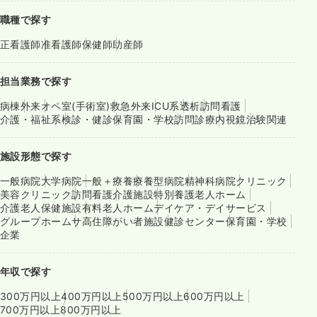
職種で探す
正看護師
准看護師
保健師
助産師
担当業務で探す
病棟
外来
オペ室(手術室)
救急外来
ICU系
透析
訪問看護
介護・福祉系
検診・健診
保育園・学校
訪問診療
内視鏡
治験関連
施設形態で探す
一般病院
大学病院
一般＋療養
療養型病院
精神科病院
クリニック
美容クリニック
訪問看護
介護施設
特別養護老人ホーム
介護老人保健施設
有料老人ホーム
デイケア・デイサービス
グループホーム
サ高住
障がい者施設
健診センター
保育園・学校
企業
年収で探す
300万円以上
400万円以上
500万円以上
600万円以上
700万円以上
800万円以上