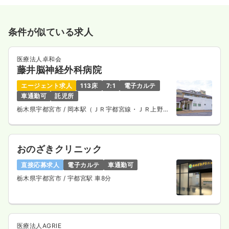
条件が似ている求人
医療法人卓和会
藤井脳神経外科病院
エージェント求人
113床
7:1
電子カルテ
車通勤可
託児所
栃木県宇都宮市
/ 岡本駅（ＪＲ宇都宮線・ＪＲ上野東
京ライン） 車3分
おのざきクリニック
直接応募求人
電子カルテ
車通勤可
栃木県宇都宮市
/ 宇都宮駅 車8分
医療法人AGRIE