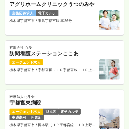
アグリホームクリニックうつのみや
直接応募求人
電子カルテ
栃木県宇都宮市
/ 東武宇都宮駅 車26分
有限会社 心愛
訪問看護ステーションここあ
エージェント求人
栃木県宇都宮市
/ 宇都宮駅（ＪＲ宇都宮線・ＪＲ上野
東京ライン） 車13分
医療法人北斗会
宇都宮東病院
エージェント求人
184床
電子カルテ
車通勤可
託児所
栃木県宇都宮市
/ 岡本駅（ＪＲ宇都宮線・ＪＲ上野東