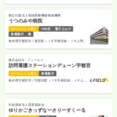
京ライン） 車9分
独立行政法人地域医療機能推進機構
うつのみや病院
エージェント求人
199床
電子カルテ
車通勤可
寮
栃木県宇都宮市
/ 雀宮駅（ＪＲ宇都宮線・ＪＲ上野東
京ライン） 徒歩20分
株式会社N・フィールド
訪問看護ステーションデューン宇都宮
エージェント求人
車通勤可
栃木県宇都宮市
/ 宇都宮駅（ＪＲ宇都宮線・ＪＲ上野
東京ライン） 徒歩5分
社会福祉法人田原福祉会
ゆりかごきっずなーさりーすくーる