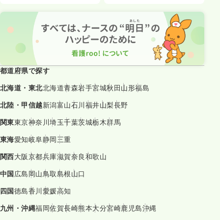
都道府県で探す
北海道・東北
北海道
青森
岩手
宮城
秋田
山形
福島
北陸・甲信越
新潟
富山
石川
福井
山梨
長野
関東
東京
神奈川
埼玉
千葉
茨城
栃木
群馬
東海
愛知
岐阜
静岡
三重
関西
大阪
京都
兵庫
滋賀
奈良
和歌山
中国
広島
岡山
鳥取
島根
山口
四国
徳島
香川
愛媛
高知
九州・沖縄
福岡
佐賀
長崎
熊本
大分
宮崎
鹿児島
沖縄