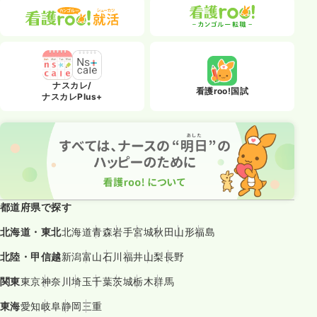
ナスカレ/
看護roo!国試
ナスカレPlus+
都道府県で探す
北海道・東北
北海道
青森
岩手
宮城
秋田
山形
福島
北陸・甲信越
新潟
富山
石川
福井
山梨
長野
関東
東京
神奈川
埼玉
千葉
茨城
栃木
群馬
東海
愛知
岐阜
静岡
三重