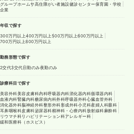
グループホーム
サ高住
障がい者施設
健診センター
保育園・学校
企業
年収で探す
300万円以上
400万円以上
500万円以上
600万円以上
700万円以上
800万円以上
勤務形態で探す
2交代
3交代
日勤のみ
夜勤のみ
診療科目で探す
美容外科
美容皮膚科
内科
呼吸器内科
消化器内科
循環器内科
血液内科
腎臓内科
糖尿病内科
外科
呼吸器外科
心臓血管外科
消化器外科
脳神経外科
整形外科
形成外科
小児科
産婦人科
眼科
耳鼻咽喉科
皮膚科
泌尿器科
精神科・心療内科
放射線科
麻酔科
リウマチ科
リハビリテーション科
アレルギー科
緩和医療科（ホスピス）