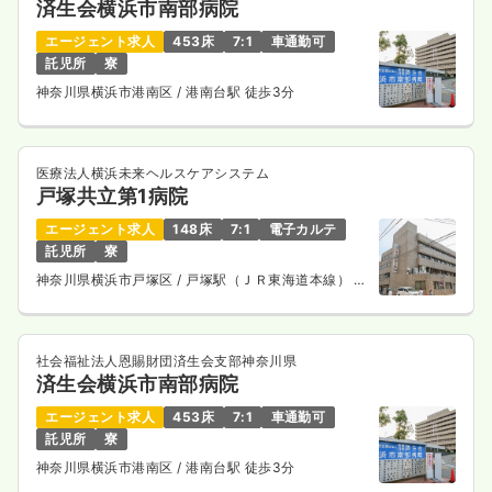
済生会横浜市南部病院
エージェント求人
453床
7:1
車通勤可
託児所
寮
神奈川県横浜市港南区
/ 港南台駅 徒歩3分
医療法人横浜未来ヘルスケアシステム
戸塚共立第1病院
エージェント求人
148床
7:1
電子カルテ
託児所
寮
神奈川県横浜市戸塚区
/ 戸塚駅（ＪＲ東海道本線） 徒
歩6分
社会福祉法人恩賜財団済生会支部神奈川県
済生会横浜市南部病院
エージェント求人
453床
7:1
車通勤可
託児所
寮
神奈川県横浜市港南区
/ 港南台駅 徒歩3分