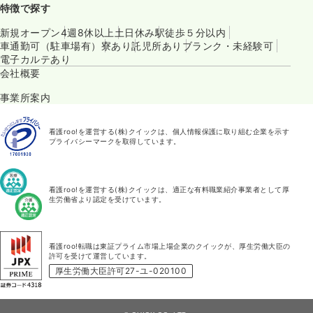
特徴で探す
新規オープン
4週8休以上
土日休み
駅徒歩５分以内
車通勤可（駐車場有）
寮あり
託児所あり
ブランク・未経験可
電子カルテあり
会社概要
事業所案内
看護roo!を運営する(株)クイックは、個人情報保護に取り組む企業を示す
プライバシーマークを取得しています。
看護roo!を運営する(株)クイックは、適正な有料職業紹介事業者として厚
生労働省より認定を受けています。
看護roo!転職は東証プライム市場上場企業のクイックが、厚生労働大臣の
許可を受けて運営しています。
厚生労働大臣許可27-ユ-020100