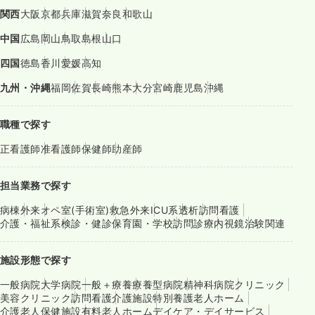
関西
大阪
京都
兵庫
滋賀
奈良
和歌山
中国
広島
岡山
鳥取
島根
山口
四国
徳島
香川
愛媛
高知
九州・沖縄
福岡
佐賀
長崎
熊本
大分
宮崎
鹿児島
沖縄
職種で探す
正看護師
准看護師
保健師
助産師
担当業務で探す
病棟
外来
オペ室(手術室)
救急外来
ICU系
透析
訪問看護
介護・福祉系
検診・健診
保育園・学校
訪問診療
内視鏡
治験関連
施設形態で探す
一般病院
大学病院
一般＋療養
療養型病院
精神科病院
クリニック
美容クリニック
訪問看護
介護施設
特別養護老人ホーム
介護老人保健施設
有料老人ホーム
デイケア・デイサービス