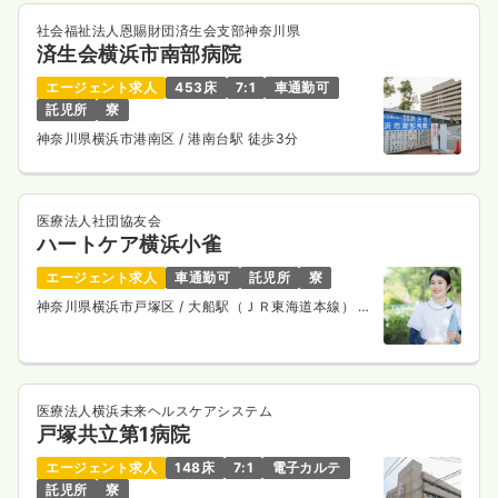
社会福祉法人恩賜財団済生会支部神奈川県
済生会横浜市南部病院
エージェント求人
453床
7:1
車通勤可
託児所
寮
神奈川県横浜市港南区
/ 港南台駅 徒歩3分
医療法人社団協友会
ハートケア横浜小雀
エージェント求人
車通勤可
託児所
寮
神奈川県横浜市戸塚区
/ 大船駅（ＪＲ東海道本線） バ
ス28分
医療法人横浜未来ヘルスケアシステム
戸塚共立第1病院
エージェント求人
148床
7:1
電子カルテ
託児所
寮