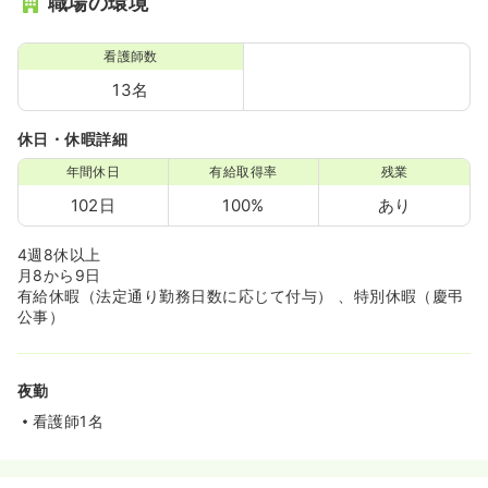
職場の環境
看護師数
13名
休日・休暇詳細
年間休日
有給取得率
残業
102日
100%
あり
4週8休以上
月8から9日
有給休暇（法定通り勤務日数に応じて付与） 、特別休暇（慶弔
公事）
夜勤
看護師1名