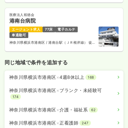
医療法人裕徳会
港南台病院
エージェント求人
77床
電子カルテ
車通勤可
神奈川県横浜市港南区
/ 港南台駅（ＪＲ根岸線） 徒歩
8分
同じ地域で条件を追加する
神奈川県横浜市港南区
×
4週8休以上
168
神奈川県横浜市港南区
×
ブランク・未経験可
174
神奈川県横浜市港南区
×
介護・福祉系
62
神奈川県横浜市港南区
×
正看護師
247