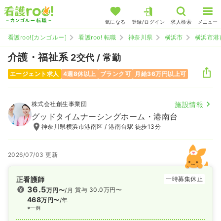
気になる
登録/ログイン
求人検索
メニュー
看護roo![カンゴルー]
看護roo! 転職
神奈川県
横浜市
横浜市港
介護・福祉系
2交代 / 常勤
エージェント求人
4週8休以上
ブランク可
月給36万円以上可
株式会社創生事業団
施設情報
グッドタイムナーシングホーム・港南台
神奈川県横浜市港南区 / 港南台駅 徒歩13分
2026/07/03 更新
正看護師
一時募集休止
36.5
賞与 30.0万円〜
万円〜
/月
468
万円〜
/年
※一例