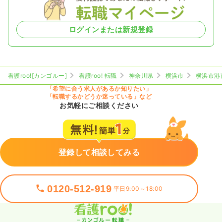
ログインまたは新規登録
看護roo![カンゴルー]
看護roo! 転職
神奈川県
横浜市
横浜市港
「希望に合う求人があるか知りたい」
「転職するかどうか迷っている」など
お気軽にご相談ください
登録して相談してみる
0120-512-919
平日9:00～18:00