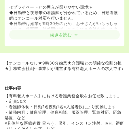
≪プライベートとの両立が図りやすい環境≫
◆日勤帯と夜勤帯の看護師が分かれているため、日勤看護
師はオンコール対応を行いません。
◆日勤帯は始業が9時30分のため、お子さんがいらっしゃ
る方は、保育園・幼稚園に送ってからでも余裕を持って出
勤できます！
続きを読む
≪医療に専念できる環境≫
◆介護職との役割分担が明確に行われているため、基本的
に看護師が介護業務に追われることはありません。
◆また、クリニックと併設されている施設もあり、要介護
【オンコールなし★9時30分始業★介護職との明確な役割分担
度の高い方の受け入れを積極的に行っています。
★】株式会社創生事業団が運営する有料老人ホームの求人です♪
仕事内容
【有料老人ホーム】における看護業務全般をお任せ致します。
・定員50名
・看護師体制：日勤2名夜勤1名※入居者数により変動します
・業務内容：健康管理、健康相談、服薬管理、緊急対応、応急
処置、など
※具体的な医療処置 胃ろう、吸引、インスリン注射、IVH、褥瘡
（じょくそう）ケア、など