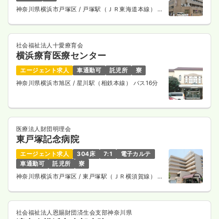
神奈川県横浜市戸塚区
/ 戸塚駅（ＪＲ東海道本線） 徒
歩6分
社会福祉法人十愛療育会
横浜療育医療センター
エージェント求人
車通勤可
託児所
寮
神奈川県横浜市旭区
/ 星川駅（相鉄本線） バス16分
医療法人財団明理会
東戸塚記念病院
エージェント求人
304床
7:1
電子カルテ
車通勤可
託児所
寮
神奈川県横浜市戸塚区
/ 東戸塚駅（ＪＲ横須賀線） 徒
歩4分
社会福祉法人恩賜財団済生会支部神奈川県