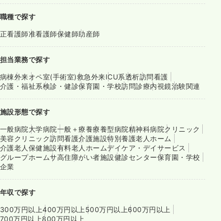
職種で探す
正看護師
准看護師
保健師
助産師
担当業務で探す
病棟
外来
オペ室(手術室)
救急外来
ICU系
透析
訪問看護
介護・福祉系
検診・健診
保育園・学校
訪問診療
内視鏡
治験関連
施設形態で探す
一般病院
大学病院
一般＋療養
療養型病院
精神科病院
クリニック
美容クリニック
訪問看護
介護施設
特別養護老人ホーム
介護老人保健施設
有料老人ホーム
デイケア・デイサービス
グループホーム
サ高住
障がい者施設
健診センター
保育園・学校
企業
年収で探す
300万円以上
400万円以上
500万円以上
600万円以上
700万円以上
800万円以上