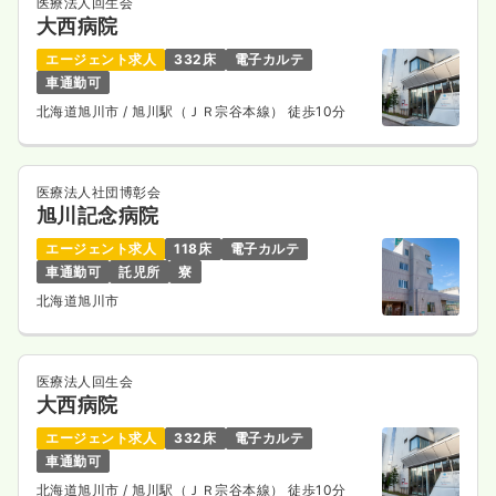
医療法人回生会
大西病院
エージェント求人
332床
電子カルテ
車通勤可
北海道旭川市
/ 旭川駅（ＪＲ宗谷本線） 徒歩10分
医療法人社団博彰会
旭川記念病院
エージェント求人
118床
電子カルテ
車通勤可
託児所
寮
北海道旭川市
医療法人回生会
大西病院
エージェント求人
332床
電子カルテ
車通勤可
北海道旭川市
/ 旭川駅（ＪＲ宗谷本線） 徒歩10分