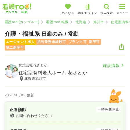
気になる
登録/ログイン
求人検索
メニュー
看護roo![カンゴルー]
看護roo! 転職
北海道
旭川市
住宅型有料
介護・福祉系
日勤のみ / 常勤
エージェント求人
担当業務未経験可
ブランク可
新卒可
第二新卒可
株式会社花さとか
施設情報
住宅型有料老人ホーム 花さとか
北海道旭川市
2026/08/03 更新
正看護師
一時募集休止
お問い合わせください