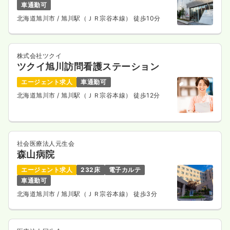
車通勤可
給与
お問い合わせください
北海道旭川市
/ 旭川駅（ＪＲ宗谷本線） 徒歩10分
時間
9:00～18:00
（休憩60分）
担当業務未経験可
ブランク可
新卒可
第二新卒可
気になる
詳細を見る
株式会社ツクイ
ツクイ旭川訪問看護ステーション
エージェント求人
車通勤可
北海道旭川市
/ 旭川駅（ＪＲ宗谷本線） 徒歩12分
社会医療法人元生会
森山病院
エージェント求人
232床
電子カルテ
車通勤可
北海道旭川市
/ 旭川駅（ＪＲ宗谷本線） 徒歩3分