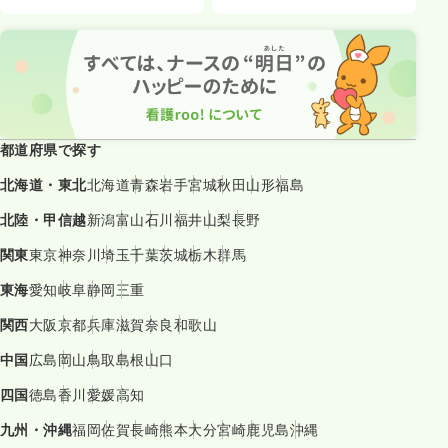
都道府県で探す
北海道・東北
北海道
青森
岩手
宮城
秋田
山形
福島
北陸・甲信越
新潟
富山
石川
福井
山梨
長野
関東
東京
神奈川
埼玉
千葉
茨城
栃木
群馬
東海
愛知
岐阜
静岡
三重
関西
大阪
京都
兵庫
滋賀
奈良
和歌山
中国
広島
岡山
鳥取
島根
山口
四国
徳島
香川
愛媛
高知
九州・沖縄
福岡
佐賀
長崎
熊本
大分
宮崎
鹿児島
沖縄