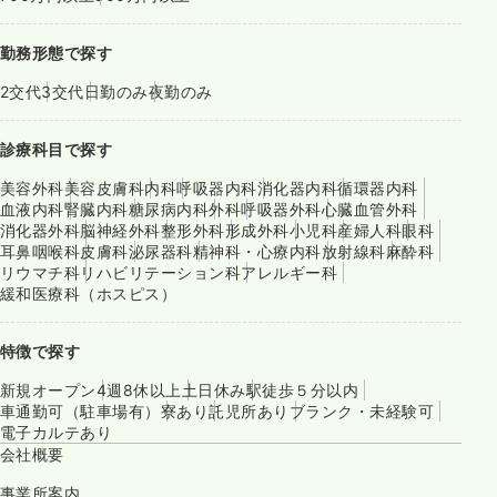
勤務形態で探す
2交代
3交代
日勤のみ
夜勤のみ
診療科目で探す
美容外科
美容皮膚科
内科
呼吸器内科
消化器内科
循環器内科
血液内科
腎臓内科
糖尿病内科
外科
呼吸器外科
心臓血管外科
消化器外科
脳神経外科
整形外科
形成外科
小児科
産婦人科
眼科
耳鼻咽喉科
皮膚科
泌尿器科
精神科・心療内科
放射線科
麻酔科
リウマチ科
リハビリテーション科
アレルギー科
緩和医療科（ホスピス）
特徴で探す
新規オープン
4週8休以上
土日休み
駅徒歩５分以内
車通勤可（駐車場有）
寮あり
託児所あり
ブランク・未経験可
電子カルテあり
会社概要
事業所案内