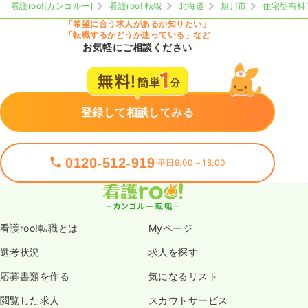
看護roo![カンゴルー]
看護roo! 転職
北海道
旭川市
住宅型有料
「希望に合う求人があるか知りたい」
「転職するかどうか迷っている」など
お気軽にご相談ください
登録して相談してみる
0120-512-919
平日9:00～18:00
看護roo!転職とは
Myページ
選考状況
求人を探す
応募書類を作る
気になるリスト
閲覧した求人
スカウトサービス