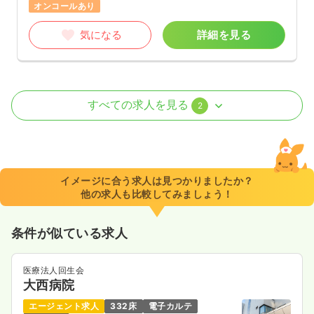
オンコールあり
気になる
詳細を見る
介護・福祉系
有料老人ホーム
正・准看護師
すべての求人を見る
2
一時募集休止
2交代（常勤）
29.0
給与
万円〜
/月
賞与2回
※一例
イメージに合う求人は見つかりましたか？
時間
6:00～15:00
（休憩60分）
他の求人も比較してみましょう！
担当業務未経験可
ブランク可
新卒可
第二新卒可
月給29万円以上可
条件が似ている求人
気になる
詳細を見る
医療法人回生会
大西病院
一時募集休止
日勤のみ（パート）
エージェント求人
332床
電子カルテ