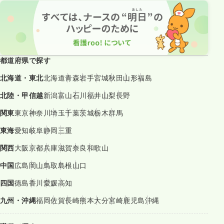
都道府県で探す
北海道・東北
北海道
青森
岩手
宮城
秋田
山形
福島
北陸・甲信越
新潟
富山
石川
福井
山梨
長野
関東
東京
神奈川
埼玉
千葉
茨城
栃木
群馬
東海
愛知
岐阜
静岡
三重
関西
大阪
京都
兵庫
滋賀
奈良
和歌山
中国
広島
岡山
鳥取
島根
山口
四国
徳島
香川
愛媛
高知
九州・沖縄
福岡
佐賀
長崎
熊本
大分
宮崎
鹿児島
沖縄