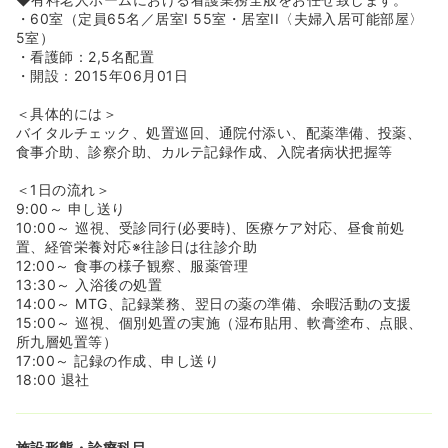
（マジックキングダムクラブ、リゾートトラスト、リゾ
・60室（定員65名／居室I 55室・居室II〈夫婦入居可能部屋〉
ル、コナミスポーツクラブ、シダックス、ニッポンレンタ
5室）
カー、てもみん等）
・看護師：2,5名配置
・開設：2015年06月01日
＜具体的には＞
バイタルチェック、処置巡回、通院付添い、配薬準備、投薬、
食事介助、診察介助、カルテ記録作成、入院者病状把握等
＜1日の流れ＞
9:00～ 申し送り
10:00～ 巡視、受診同行(必要時)、医療ケア対応、昼食前処
置、経管栄養対応※往診日は往診介助
12:00～ 食事の様子観察、服薬管理
13:30～ 入浴後の処置
14:00～ MTG、記録業務、翌日の薬の準備、余暇活動の支援
15:00～ 巡視、個別処置の実施（湿布貼用、軟膏塗布、点眼、
所九層処置等）
17:00～ 記録の作成、申し送り
18:00 退社
施設形態・診療科目