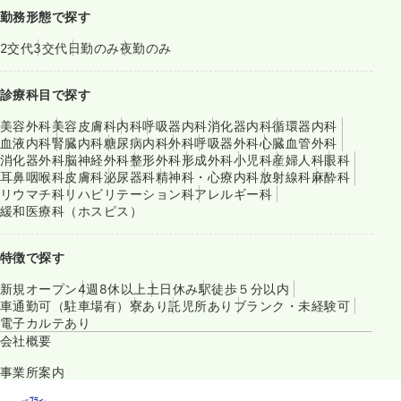
勤務形態で探す
2交代
3交代
日勤のみ
夜勤のみ
診療科目で探す
美容外科
美容皮膚科
内科
呼吸器内科
消化器内科
循環器内科
血液内科
腎臓内科
糖尿病内科
外科
呼吸器外科
心臓血管外科
消化器外科
脳神経外科
整形外科
形成外科
小児科
産婦人科
眼科
耳鼻咽喉科
皮膚科
泌尿器科
精神科・心療内科
放射線科
麻酔科
リウマチ科
リハビリテーション科
アレルギー科
緩和医療科（ホスピス）
特徴で探す
新規オープン
4週8休以上
土日休み
駅徒歩５分以内
車通勤可（駐車場有）
寮あり
託児所あり
ブランク・未経験可
電子カルテあり
会社概要
事業所案内