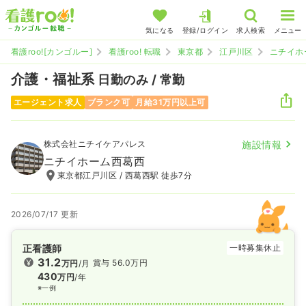
気になる
登録/ログイン
求人検索
メニュー
看護roo![カンゴルー]
看護roo! 転職
東京都
江戸川区
ニチイホ
介護・福祉系
日勤のみ / 常勤
エージェント求人
ブランク可
月給31万円以上可
株式会社ニチイケアパレス
施設情報
ニチイホーム西葛西
東京都江戸川区 / 西葛西駅 徒歩7分
2026/07/17 更新
正看護師
一時募集休止
31.2
賞与 56.0万円
万円
/月
430
万円
/年
※一例