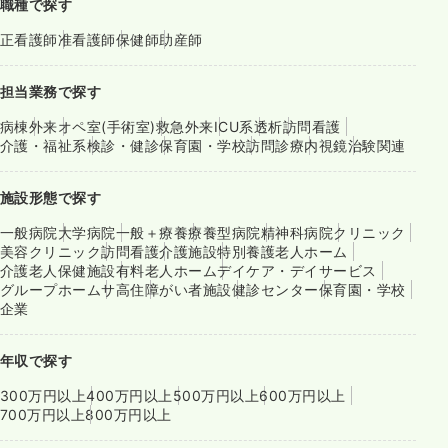
職種で探す
正看護師
准看護師
保健師
助産師
担当業務で探す
病棟
外来
オペ室(手術室)
救急外来
ICU系
透析
訪問看護
介護・福祉系
検診・健診
保育園・学校
訪問診療
内視鏡
治験関連
施設形態で探す
一般病院
大学病院
一般＋療養
療養型病院
精神科病院
クリニック
美容クリニック
訪問看護
介護施設
特別養護老人ホーム
介護老人保健施設
有料老人ホーム
デイケア・デイサービス
グループホーム
サ高住
障がい者施設
健診センター
保育園・学校
企業
年収で探す
300万円以上
400万円以上
500万円以上
600万円以上
700万円以上
800万円以上