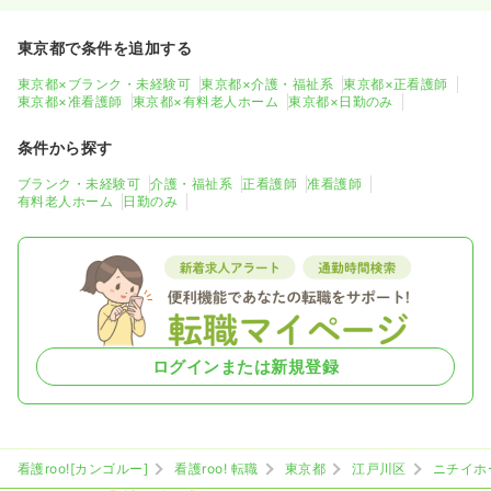
東京都で条件を追加する
東京都×ブランク・未経験可
東京都×介護・福祉系
東京都×正看護師
東京都×准看護師
東京都×有料老人ホーム
東京都×日勤のみ
条件から探す
ブランク・未経験可
介護・福祉系
正看護師
准看護師
有料老人ホーム
日勤のみ
ログインまたは新規登録
看護roo![カンゴルー]
看護roo! 転職
東京都
江戸川区
ニチイホ