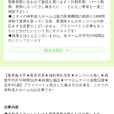
勤務形態に合わせて施設を選べます！日勤常勤、パート勤
務、夜勤に入って少し稼ぎたい・・どんなご希望も一度ご
相談下さい♪
◆ニチイの有料老人ホームは協力医療機関の医師と24時間
体制で連携を取っている為、看護師さんがオンコールの対
応をする必要がございません。プライベートと仕事をきっ
ちりと分けたいという方にオススメです♪
◆残業もほとんどございません。全ホーム月平均10時間以
内となっております。
≪業界最大手のノウハウを活かした充実した教育が魅力
続きを読む
★≫
◆キャリアアップ制度や潜在看護師セミナーなど、介護業
界でキャリアを積まれたい方にも、介護業界未経験の方に
もオススメです。ニチイの充実した教育で、今後、ニーズ
の高まる介護業界で活かせるスキルを身に着けませんか？
【業界最大手★教育充実★福利厚生充実★オンコール無し★残
◆看護師さんへのサポート体制も充実しています。ニチイ
業平均月10時間以内★綺麗な施設★ママさんナース多数活躍★
で働く全国の看護師さんをつなぐ「ニチイナースネット」
定年65歳】プライベートと両立した働き方が出来る、ニチイの
を使って、日々の業務の相談やスキルアップの為の研修、
有料老人ホームのお仕事です♪
セミナーも行えます。
≪福利厚生充実！≫
仕事内容
◆NCCU組合員特典として全国75,000軒以上のホテル・
映画館・レジャー施設などが優待価格にて利用できます。
◆有料老人ホームにおける看護業務全般をお任せ致します。