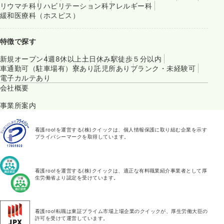
リウマチ科
リハビリテーション科
アレルギー科
緩和医療科（ホスピス）
特徴で探す
新規オープン
4週8休以上
土日休み
駅徒歩５分以内
車通勤可（駐車場有）
寮あり
託児所あり
ブランク・未経験可
電子カルテあり
会社概要
事業所案内
看護roo!を運営する(株)クイックは、個人情報保護に取り組む企業を示す
プライバシーマークを取得しています。
看護roo!を運営する(株)クイックは、適正な有料職業紹介事業者として厚
生労働省より認定を受けています。
看護roo!転職は東証プライム市場上場企業のクイックが、厚生労働大臣の
許可を受けて運営しています。