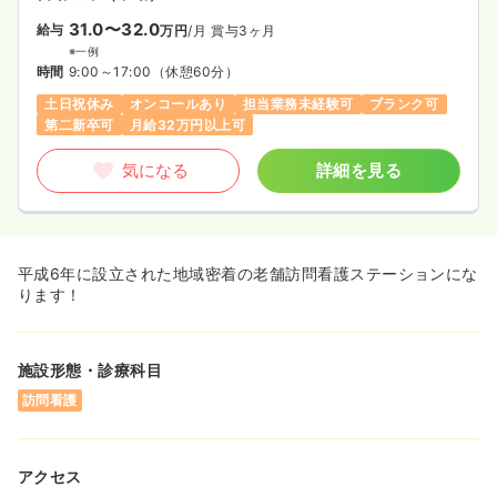
31.0〜32.0
給与
万円
/月
賞与3ヶ月
※一例
時間
9:00～17:00
（休憩60分）
土日祝休み
オンコールあり
担当業務未経験可
ブランク可
第二新卒可
月給32万円以上可
気になる
詳細を見る
平成6年に設立された地域密着の老舗訪問看護ステーションにな
ります！
施設形態・診療科目
訪問看護
アクセス