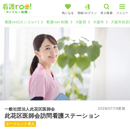
気になる
登録/ログイン
求人検索
メニュー
看護roo![カンゴルー]
看護roo! 転職
大阪府
大阪市
大阪市此花
2026/07/16更新
一般社団法人此花区医師会
此花区医師会訪問看護ステーション
エージェント求人