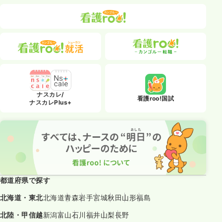
ナスカレ/
看護roo!国試
ナスカレPlus+
都道府県で探す
北海道・東北
北海道
青森
岩手
宮城
秋田
山形
福島
北陸・甲信越
新潟
富山
石川
福井
山梨
長野