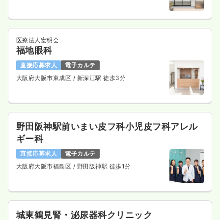
医療法人宏明会
福地眼科
直接応募求人
電子カルテ
大阪府大阪市東成区
/ 新深江駅 徒歩3分
野田阪神駅前いまい皮フ科小児皮フ科アレル
ギー科
直接応募求人
電子カルテ
大阪府大阪市福島区
/ 野田阪神駅 徒歩1分
城東鶴見腎・泌尿器科クリニック