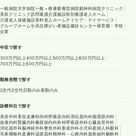
一般病院
大学病院
一般＋療養
療養型病院
精神科病院
クリニック
美容クリニック
訪問看護
介護施設
特別養護老人ホーム
介護老人保健施設
有料老人ホーム
デイケア・デイサービス
グループホーム
サ高住
障がい者施設
健診センター
保育園・学校
企業
年収で探す
300万円以上
400万円以上
500万円以上
600万円以上
700万円以上
800万円以上
勤務形態で探す
2交代
3交代
日勤のみ
夜勤のみ
診療科目で探す
美容外科
美容皮膚科
内科
呼吸器内科
消化器内科
循環器内科
血液内科
腎臓内科
糖尿病内科
外科
呼吸器外科
心臓血管外科
消化器外科
脳神経外科
整形外科
形成外科
小児科
産婦人科
眼科
耳鼻咽喉科
皮膚科
泌尿器科
精神科・心療内科
放射線科
麻酔科