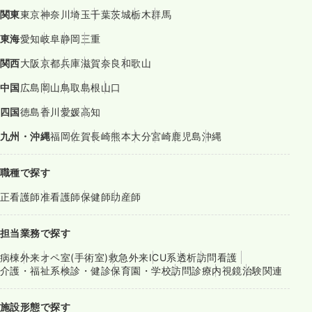
関東
東京
神奈川
埼玉
千葉
茨城
栃木
群馬
東海
愛知
岐阜
静岡
三重
関西
大阪
京都
兵庫
滋賀
奈良
和歌山
中国
広島
岡山
鳥取
島根
山口
四国
徳島
香川
愛媛
高知
九州・沖縄
福岡
佐賀
長崎
熊本
大分
宮崎
鹿児島
沖縄
職種で探す
正看護師
准看護師
保健師
助産師
担当業務で探す
病棟
外来
オペ室(手術室)
救急外来
ICU系
透析
訪問看護
介護・福祉系
検診・健診
保育園・学校
訪問診療
内視鏡
治験関連
施設形態で探す