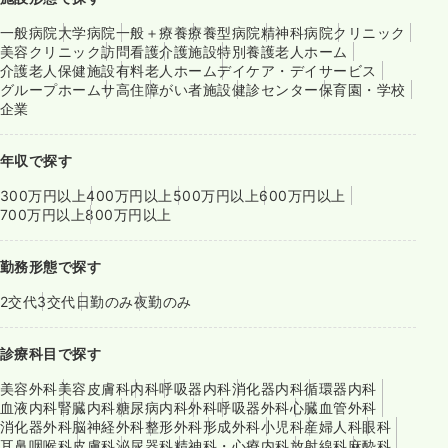
一般病院
大学病院
一般＋療養
療養型病院
精神科病院
クリニック
美容クリニック
訪問看護
介護施設
特別養護老人ホーム
介護老人保健施設
有料老人ホーム
デイケア・デイサービス
グループホーム
サ高住
障がい者施設
健診センター
保育園・学校
企業
年収で探す
300万円以上
400万円以上
500万円以上
600万円以上
700万円以上
800万円以上
勤務形態で探す
2交代
3交代
日勤のみ
夜勤のみ
診療科目で探す
美容外科
美容皮膚科
内科
呼吸器内科
消化器内科
循環器内科
血液内科
腎臓内科
糖尿病内科
外科
呼吸器外科
心臓血管外科
消化器外科
脳神経外科
整形外科
形成外科
小児科
産婦人科
眼科
耳鼻咽喉科
皮膚科
泌尿器科
精神科・心療内科
放射線科
麻酔科