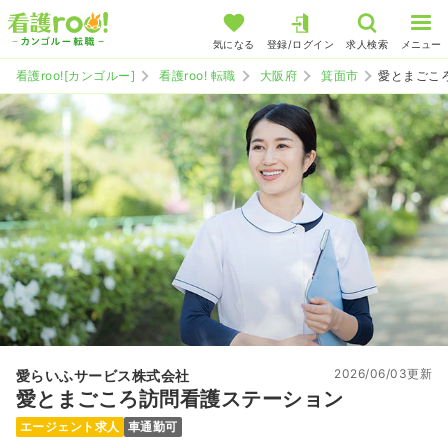
気になる
登録/ログイン
求人検索
メニュー
看護roo![カンゴルー]
看護roo! 転職
大阪府
箕面市
愛とまごこ
2026/06/03更新
愛らいふサービス株式会社
愛とまごころ訪問看護ステーション
エージェント求人
車通勤可