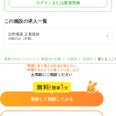
ログインまたは新規登録
この施設の求人一覧
訪問看護
正看護師
日勤のみ（常勤）
看護roo![カンゴルー]
看護roo! 転職
大阪府
箕面市
愛とまごこ
「希望に合う求人があるか知りたい」
「転職するかどうか迷っている」など
お気軽にご相談ください
登録して相談してみる