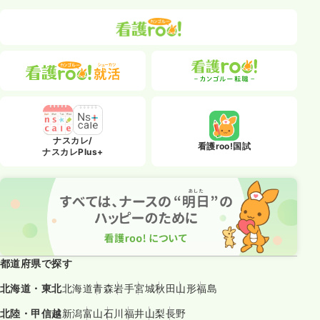
ナスカレ/
看護roo!国試
ナスカレPlus+
都道府県で探す
北海道・東北
北海道
青森
岩手
宮城
秋田
山形
福島
北陸・甲信越
新潟
富山
石川
福井
山梨
長野