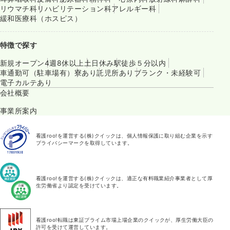
リウマチ科
リハビリテーション科
アレルギー科
緩和医療科（ホスピス）
特徴で探す
新規オープン
4週8休以上
土日休み
駅徒歩５分以内
車通勤可（駐車場有）
寮あり
託児所あり
ブランク・未経験可
電子カルテあり
会社概要
事業所案内
看護roo!を運営する(株)クイックは、個人情報保護に取り組む企業を示す
プライバシーマークを取得しています。
看護roo!を運営する(株)クイックは、適正な有料職業紹介事業者として厚
生労働省より認定を受けています。
看護roo!転職は東証プライム市場上場企業のクイックが、厚生労働大臣の
許可を受けて運営しています。