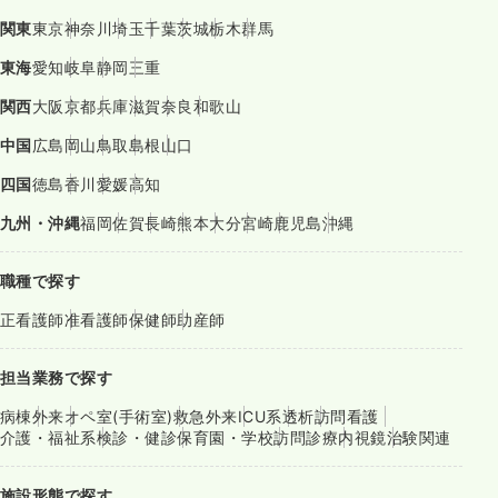
関東
東京
神奈川
埼玉
千葉
茨城
栃木
群馬
東海
愛知
岐阜
静岡
三重
関西
大阪
京都
兵庫
滋賀
奈良
和歌山
中国
広島
岡山
鳥取
島根
山口
四国
徳島
香川
愛媛
高知
九州・沖縄
福岡
佐賀
長崎
熊本
大分
宮崎
鹿児島
沖縄
職種で探す
正看護師
准看護師
保健師
助産師
担当業務で探す
病棟
外来
オペ室(手術室)
救急外来
ICU系
透析
訪問看護
介護・福祉系
検診・健診
保育園・学校
訪問診療
内視鏡
治験関連
施設形態で探す