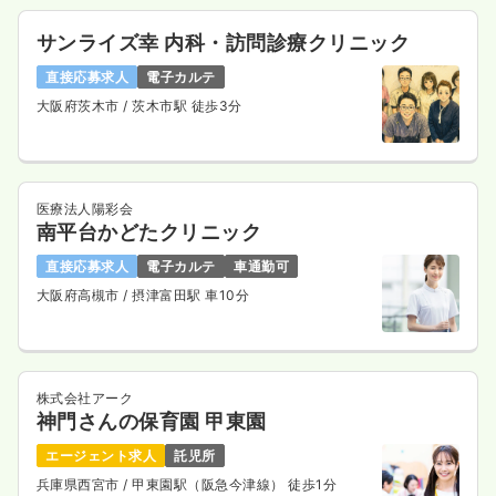
サンライズ幸 内科・訪問診療クリニック
直接応募求人
電子カルテ
大阪府茨木市
/ 茨木市駅 徒歩3分
医療法人陽彩会
南平台かどたクリニック
直接応募求人
電子カルテ
車通勤可
大阪府高槻市
/ 摂津富田駅 車10分
株式会社アーク
神門さんの保育園 甲東園
エージェント求人
託児所
兵庫県西宮市
/ 甲東園駅（阪急今津線） 徒歩1分