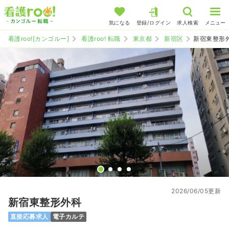
気になる
登録/ログイン
求人検索
メニュー
看護roo![カンゴルー]
看護roo! 転職
東京都
新宿区
新宿東整形
2026/06/05更新
新宿東整形外科
直接応募求人
電子カルテ