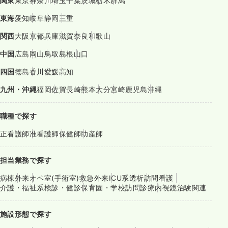
関東
東京
神奈川
埼玉
千葉
茨城
栃木
群馬
東海
愛知
岐阜
静岡
三重
関西
大阪
京都
兵庫
滋賀
奈良
和歌山
中国
広島
岡山
鳥取
島根
山口
四国
徳島
香川
愛媛
高知
九州・沖縄
福岡
佐賀
長崎
熊本
大分
宮崎
鹿児島
沖縄
職種で探す
正看護師
准看護師
保健師
助産師
担当業務で探す
病棟
外来
オペ室(手術室)
救急外来
ICU系
透析
訪問看護
介護・福祉系
検診・健診
保育園・学校
訪問診療
内視鏡
治験関連
施設形態で探す