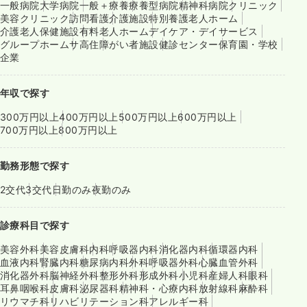
一般病院
大学病院
一般＋療養
療養型病院
精神科病院
クリニック
美容クリニック
訪問看護
介護施設
特別養護老人ホーム
介護老人保健施設
有料老人ホーム
デイケア・デイサービス
グループホーム
サ高住
障がい者施設
健診センター
保育園・学校
企業
年収で探す
300万円以上
400万円以上
500万円以上
600万円以上
700万円以上
800万円以上
勤務形態で探す
2交代
3交代
日勤のみ
夜勤のみ
診療科目で探す
美容外科
美容皮膚科
内科
呼吸器内科
消化器内科
循環器内科
血液内科
腎臓内科
糖尿病内科
外科
呼吸器外科
心臓血管外科
消化器外科
脳神経外科
整形外科
形成外科
小児科
産婦人科
眼科
耳鼻咽喉科
皮膚科
泌尿器科
精神科・心療内科
放射線科
麻酔科
リウマチ科
リハビリテーション科
アレルギー科