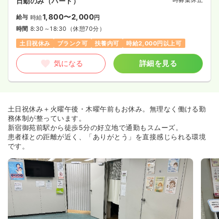
日勤のみ（パート）
1,800〜2,000
給与
時給
円
時間
8:30～18:30
（休憩70分）
土日祝休み
ブランク可
扶養内可
時給2,000円以上可
気になる
詳細を見る
土日祝休み＋火曜午後・木曜午前もお休み。無理なく働ける勤
務体制が整っています。
新宿御苑前駅から徒歩5分の好立地で通勤もスムーズ。
患者様との距離が近く、「ありがとう」を直接感じられる環境
です。