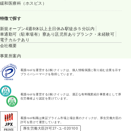
緩和医療科（ホスピス）
特徴で探す
新規オープン
4週8休以上
土日休み
駅徒歩５分以内
車通勤可（駐車場有）
寮あり
託児所あり
ブランク・未経験可
電子カルテあり
会社概要
事業所案内
看護roo!を運営する(株)クイックは、個人情報保護に取り組む企業を示す
プライバシーマークを取得しています。
看護roo!を運営する(株)クイックは、適正な有料職業紹介事業者として厚
生労働省より認定を受けています。
看護roo!転職は東証プライム市場上場企業のクイックが、厚生労働大臣の
許可を受けて運営しています。
厚生労働大臣許可27-ユ-020100