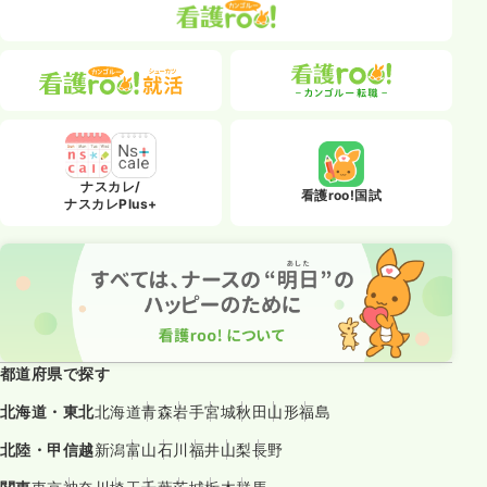
ナスカレ/
看護roo!国試
ナスカレPlus+
都道府県で探す
北海道・東北
北海道
青森
岩手
宮城
秋田
山形
福島
北陸・甲信越
新潟
富山
石川
福井
山梨
長野