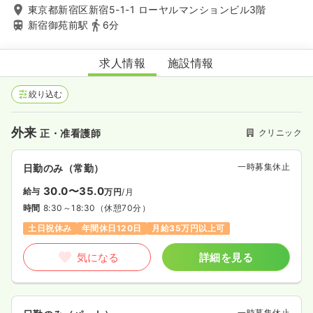
東京都新宿区新宿5-1-1 ローヤルマンションビル3階
新宿御苑前駅
6分
新宿東整形外科
求人情報
施設情報
絞り込む
外来
クリニック
正・准看護師
一時募集休止
日勤のみ（常勤）
30.0〜35.0
給与
万円
/月
時間
8:30～18:30
（休憩70分）
土日祝休み
年間休日120日
月給35万円以上可
気になる
詳細を見る
一時募集休止