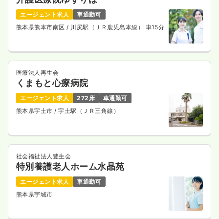
エージェント求人
車通勤可
熊本県熊本市南区
/ 川尻駅（ＪＲ鹿児島本線） 車15分
医療法人再生会
くまもと心療病院
エージェント求人
272床
車通勤可
熊本県宇土市
/ 宇土駅（ＪＲ三角線）
社会福祉法人豊生会
特別養護老人ホーム水晶苑
エージェント求人
車通勤可
熊本県宇城市