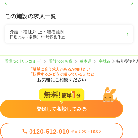
この施設の求人一覧
介護・福祉系
正・准看護師
日勤のみ（常勤）
/一時募集休止
看護roo![カンゴルー]
看護roo! 転職
熊本県
宇城市
特別養護老
「希望に合う求人があるか知りたい」
「転職するかどうか迷っている」など
お気軽にご相談ください
登録して相談してみる
0120-512-919
平日9:00～18:00