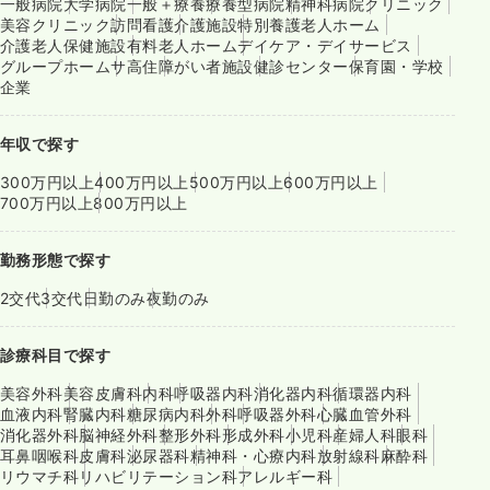
一般病院
大学病院
一般＋療養
療養型病院
精神科病院
クリニック
美容クリニック
訪問看護
介護施設
特別養護老人ホーム
介護老人保健施設
有料老人ホーム
デイケア・デイサービス
グループホーム
サ高住
障がい者施設
健診センター
保育園・学校
企業
年収で探す
300万円以上
400万円以上
500万円以上
600万円以上
700万円以上
800万円以上
勤務形態で探す
2交代
3交代
日勤のみ
夜勤のみ
診療科目で探す
美容外科
美容皮膚科
内科
呼吸器内科
消化器内科
循環器内科
血液内科
腎臓内科
糖尿病内科
外科
呼吸器外科
心臓血管外科
消化器外科
脳神経外科
整形外科
形成外科
小児科
産婦人科
眼科
耳鼻咽喉科
皮膚科
泌尿器科
精神科・心療内科
放射線科
麻酔科
リウマチ科
リハビリテーション科
アレルギー科