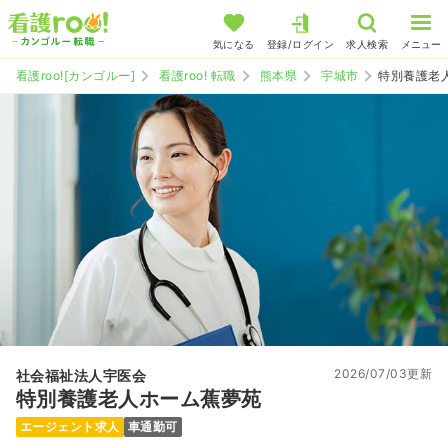
気になる
登録/ログイン
求人検索
メニュー
看護roo![カンゴルー]
看護roo! 転職
熊本県
宇城市
特別養護老
2026/07/03更新
社会福祉法人宇医会
特別養護老人ホーム蕉夢苑
エージェント求人
車通勤可