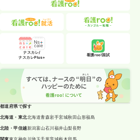
ナスカレ/
看護roo!国試
ナスカレPlus+
都道府県で探す
北海道・東北
北海道
青森
岩手
宮城
秋田
山形
福島
北陸・甲信越
新潟
富山
石川
福井
山梨
長野
関東
東京
神奈川
埼玉
千葉
茨城
栃木
群馬