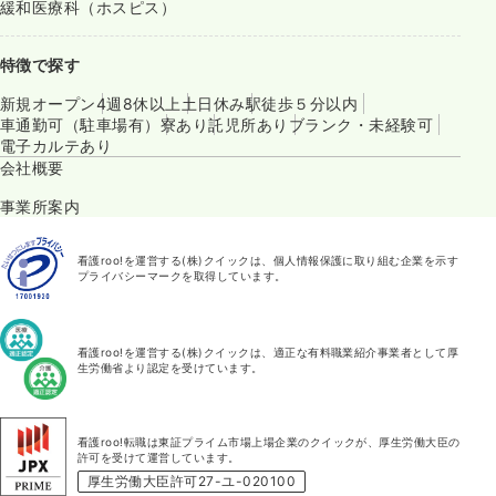
緩和医療科（ホスピス）
特徴で探す
新規オープン
4週8休以上
土日休み
駅徒歩５分以内
車通勤可（駐車場有）
寮あり
託児所あり
ブランク・未経験可
電子カルテあり
会社概要
事業所案内
看護roo!を運営する(株)クイックは、個人情報保護に取り組む企業を示す
プライバシーマークを取得しています。
看護roo!を運営する(株)クイックは、適正な有料職業紹介事業者として厚
生労働省より認定を受けています。
看護roo!転職は東証プライム市場上場企業のクイックが、厚生労働大臣の
許可を受けて運営しています。
厚生労働大臣許可27-ユ-020100