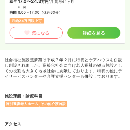
17.0〜24.3
給与
万円
/月
賞与4.1ヶ月
※一例
時間
8:00～17:00
（休憩60分）
月給24万円以上可
気になる
詳細を見る
社会福祉施設蕉夢苑は平成７年２月に特養とケアハウスを併設
し創設されました。高齢化社会に向け老人福祉の拠点施設とし
ての役割も大きく地域社会に貢献しております。特養の他にデ
イサービスセンターや介護支援センターも併設しております。
施設形態・診療科目
特別養護老人ホーム
その他介護施設
アクセス