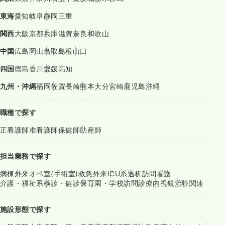
東海
愛知
岐阜
静岡
三重
関西
大阪
京都
兵庫
滋賀
奈良
和歌山
中国
広島
岡山
鳥取
島根
山口
四国
徳島
香川
愛媛
高知
九州・沖縄
福岡
佐賀
長崎
熊本
大分
宮崎
鹿児島
沖縄
職種で探す
正看護師
准看護師
保健師
助産師
担当業務で探す
病棟
外来
オペ室(手術室)
救急外来
ICU系
透析
訪問看護
介護・福祉系
検診・健診
保育園・学校
訪問診療
内視鏡
治験関連
施設形態で探す