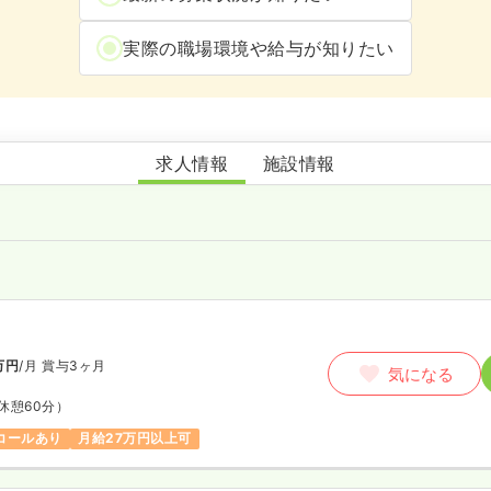
実際の職場環境や給与が知りたい
訪問看護ステーションしらふじ
求人情報
施設情報
師
万円
/月
賞与3ヶ月
気になる
休憩60分）
コールあり
月給27万円以上可