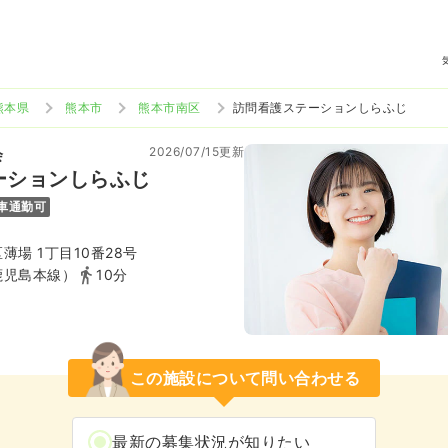
熊本県
熊本市
熊本市南区
訪問看護ステーションしらふじ
2026/07/15更新
会
ーションしらふじ
車通勤可
薄場 1丁目10番28号
鹿児島本線）
10分
この施設について問い合わせる
最新の募集状況が知りたい