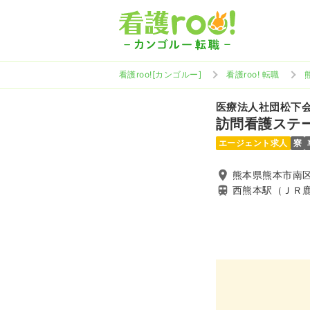
看護roo![カンゴルー]
看護roo! 転職
医療法人社団松下
訪問看護ステ
エージェント求人
寮
熊本県熊本市南区
西熊本駅（ＪＲ