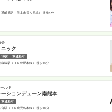
/ 通町筋駅（熊本市電Ａ系統） 徒歩4分
山会
リニック
19床
車通勤可
 武蔵塚駅（ＪＲ豊肥本線） 徒歩15分
ィールド
テーションデューン南熊本
車通勤可
 富合駅（ＪＲ鹿児島本線） 徒歩10分