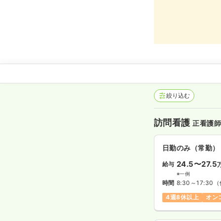
絞り込む
訪問看護
正看護
日勤のみ（常勤）
24.5〜27.5
給与
※一例
時間
8:30～17:30
（
4週8休以上
オン