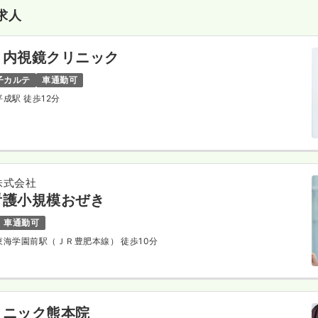
求人
・内視鏡クリニック
子カルテ
車通勤可
 平成駅 徒歩12分
株式会社
看護小規模おぜき
車通勤可
 東海学園前駅（ＪＲ豊肥本線） 徒歩10分
リニック熊本院