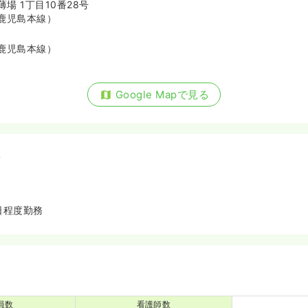
場 1丁目10番28号
鹿児島本線）
鹿児島本線）
Google Mapで見る
備
日程度勤務
員数
看護師数