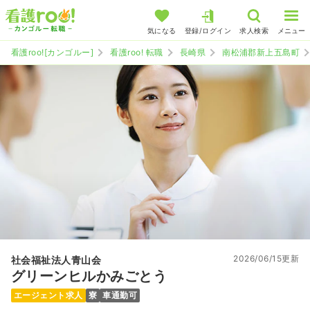
気になる
登録/ログイン
求人検索
メニュー
看護roo![カンゴルー]
看護roo! 転職
長崎県
南松浦郡新上五島町
2026/06/15更新
社会福祉法人青山会
グリーンヒルかみごとう
エージェント求人
寮
車通勤可