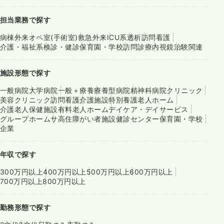
担当業務で探す
病棟
外来
オペ室(手術室)
救急外来
ICU系
透析
訪問看護
介護・福祉系
検診・健診
保育園・学校
訪問診療
内視鏡
治験関連
施設形態で探す
一般病院
大学病院
一般＋療養
療養型病院
精神科病院
クリニック
美容クリニック
訪問看護
介護施設
特別養護老人ホーム
介護老人保健施設
有料老人ホーム
デイケア・デイサービス
グループホーム
サ高住
障がい者施設
健診センター
保育園・学校
企業
年収で探す
300万円以上
400万円以上
500万円以上
600万円以上
700万円以上
800万円以上
勤務形態で探す