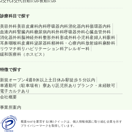
2交代
3交代
日勤のみ
夜勤のみ
診療科目で探す
美容外科
美容皮膚科
内科
呼吸器内科
消化器内科
循環器内科
血液内科
腎臓内科
糖尿病内科
外科
呼吸器外科
心臓血管外科
消化器外科
脳神経外科
整形外科
形成外科
小児科
産婦人科
眼科
耳鼻咽喉科
皮膚科
泌尿器科
精神科・心療内科
放射線科
麻酔科
リウマチ科
リハビリテーション科
アレルギー科
緩和医療科（ホスピス）
特徴で探す
新規オープン
4週8休以上
土日休み
駅徒歩５分以内
車通勤可（駐車場有）
寮あり
託児所あり
ブランク・未経験可
電子カルテあり
会社概要
事業所案内
看護roo!を運営する(株)クイックは、個人情報保護に取り組む企業を示す
プライバシーマークを取得しています。