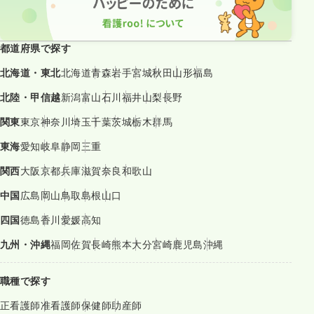
都道府県で探す
北海道・東北
北海道
青森
岩手
宮城
秋田
山形
福島
北陸・甲信越
新潟
富山
石川
福井
山梨
長野
関東
東京
神奈川
埼玉
千葉
茨城
栃木
群馬
東海
愛知
岐阜
静岡
三重
関西
大阪
京都
兵庫
滋賀
奈良
和歌山
中国
広島
岡山
鳥取
島根
山口
四国
徳島
香川
愛媛
高知
九州・沖縄
福岡
佐賀
長崎
熊本
大分
宮崎
鹿児島
沖縄
職種で探す
正看護師
准看護師
保健師
助産師