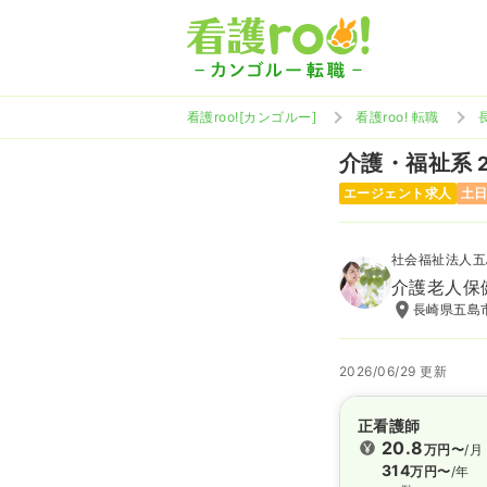
看護roo![カンゴルー]
看護roo! 転職
介護・福祉系
エージェント求人
土
社会福祉法人五
介護老人保
長崎県五島
2026/06/29 更新
正看護師
20.8
万円〜
/月
314
万円〜
/年