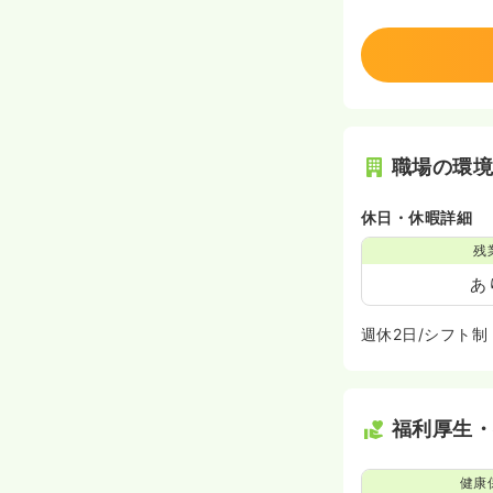
職場の環
休日・休暇詳細
残
あ
週休2日/シフト制
福利厚生
健康