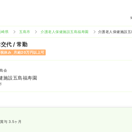
長崎県
五島市
介護老人保健施設五島福寿園
介護老人保健施設五
2交代 / 常勤
日祝休み
月給20万円以上可
島会
健施設五島福寿園
市
賞与 3.5ヶ月