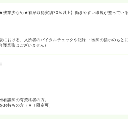
★残業少なめ★有給取得実績70％以上】働きやすい環境が整ってい
設における、入所者のバイタルチェックや記録 ・医師の指示のもと
介護業務はございません）
目
准看護師の有資格者の方。
をお持ちの方（ＡＴ限定可）