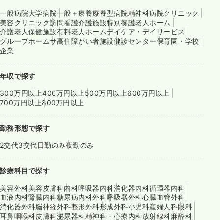
一般病院
大学病院
一般＋療養
療養型病院
精神科病院
クリニック
美容クリニック
訪問看護
介護施設
特別養護老人ホーム
介護老人保健施設
有料老人ホーム
デイケア・デイサービス
グループホーム
サ高住
障がい者施設
健診センター
保育園・学校
企業
年収で探す
300万円以上
400万円以上
500万円以上
600万円以上
700万円以上
800万円以上
勤務形態で探す
2交代
3交代
日勤のみ
夜勤のみ
診療科目で探す
美容外科
美容皮膚科
内科
呼吸器内科
消化器内科
循環器内科
血液内科
腎臓内科
糖尿病内科
外科
呼吸器外科
心臓血管外科
消化器外科
脳神経外科
整形外科
形成外科
小児科
産婦人科
眼科
耳鼻咽喉科
皮膚科
泌尿器科
精神科・心療内科
放射線科
麻酔科