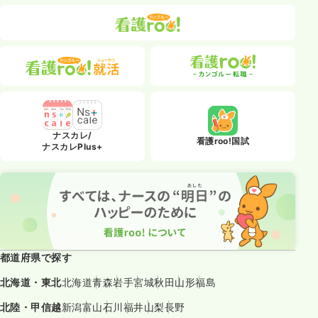
ナスカレ/
看護roo!国試
ナスカレPlus+
都道府県で探す
北海道・東北
北海道
青森
岩手
宮城
秋田
山形
福島
北陸・甲信越
新潟
富山
石川
福井
山梨
長野