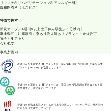
リウマチ科
リハビリテーション科
アレルギー科
緩和医療科（ホスピス）
特徴で探す
新規オープン
4週8休以上
土日休み
駅徒歩５分以内
車通勤可（駐車場有）
寮あり
託児所あり
ブランク・未経験可
電子カルテあり
会社概要
事業所案内
看護roo!を運営する(株)クイックは、個人情報保護に取り組む企業を示す
プライバシーマークを取得しています。
看護roo!を運営する(株)クイックは、適正な有料職業紹介事業者として厚
生労働省より認定を受けています。
看護roo!転職は東証プライム市場上場企業のクイックが、厚生労働大臣の
許可を受けて運営しています。