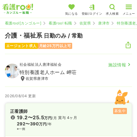
気になる
登録/ログイン
求人検索
メニュー
看護roo![カンゴルー]
看護roo! 転職
佐賀県
唐津市
特別養護老
介護・福祉系
日勤のみ / 常勤
エージェント求人
月給25万円以上可
社会福祉法人唐津福祉会
施設情報
特別養護老人ホーム 岬荘
佐賀県唐津市
2026/08/04 更新
正看護師
募集中
19.2〜25.5
賞与 4ヶ月
万円
/月
292〜390
万円
/年
※一例