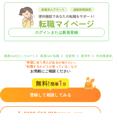
ログインまたは新規登録
看護roo![カンゴルー]
看護roo! 転職
佐賀県
唐津市
特別養護老
「希望に合う求人があるか知りたい」
「転職するかどうか迷っている」など
お気軽にご相談ください
登録して相談してみる