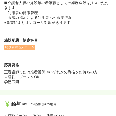
基礎から丁寧に指導を受けることができます。
■介護老人福祉施設等の看護職としての業務全般を担当いただ
◆唐津市内に複数の施設を展開する大規模法人ならではの
きます。
受け入れ態勢があり、安心して再スタートが切れます。
・利用者の健康管理
・医師の指示による利用者への医療行為
《利用者様一人ひとりの健康を支え、地域福祉に貢献でき
※事業によりオンコール対応があります。
るやりがいがあります》
◆特別養護老人ホーム等の施設にて、利用者様の健康管理
や医師の指示に基づく医療行為、通院支援を担います。
施設形態・診療科目
◆病院とは異なり、利用者様の生活に寄り添いながら、長
期的な視点で健康をサポートできるのが介護施設看護の醍
特別養護老人ホーム
醐味です。
◆唐津市内に根ざした6つの施設と37の事業を運営してお
り、地域の方々から厚い信頼を得ている法人です。
応募資格
《採用当日から付与される有給休暇など、福利厚生が手厚
正看護師または准看護師 ※いずれかの資格をお持ちの方
く整っています》
未経験・ブランクOK
◆年次有給休暇は採用月より付与されるため、急な用事の
学歴不問
際も安心です。さらに時間単位での取得も可能です。
◆福祉医療機構の退職手当共済事業に加入しており、将来
を見据えた福利厚生も完備されています。
◆無料駐車場完備でマイカー通勤が可能なほか、制服貸与
給与
※以下の勤務時間の場合
もあり、日々の勤務準備もスムーズに行えます。
日勤
08:00～17:00 （休憩60分）