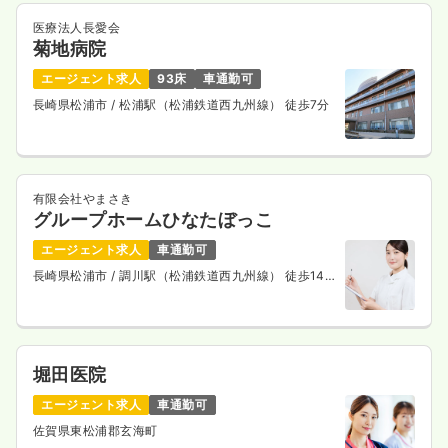
医療法人長愛会
菊地病院
エージェント求人
93床
車通勤可
長崎県松浦市
/ 松浦駅（松浦鉄道西九州線） 徒歩7分
有限会社やまさき
グループホームひなたぼっこ
エージェント求人
車通勤可
長崎県松浦市
/ 調川駅（松浦鉄道西九州線） 徒歩14
分
堀田医院
エージェント求人
車通勤可
佐賀県東松浦郡玄海町