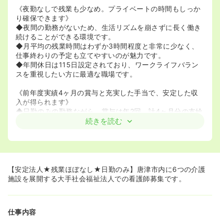
《夜勤なしで残業も少なめ。プライベートの時間もしっか
り確保できます》
◆夜間の勤務がないため、生活リズムを崩さずに長く働き
続けることができる環境です。
◆月平均の残業時間はわずか3時間程度と非常に少なく、
仕事終わりの予定も立てやすいのが魅力です。
◆年間休日は115日設定されており、ワークライフバラン
スを重視したい方に最適な職場です。
《前年度実績4ヶ月の賞与と充実した手当で、安定した収
入が得られます》
◆日勤のみの勤務ながら、賞与は年2回、計4ヶ月分の支給
実績があり、日々の頑張りがしっかりと還元されます。
続きを読む
◆資格手当や処遇改善手当のほか、オンコール手当や年末
年始勤務手当など、各種手当が充実しています。
◆経験年数や年齢を考慮した給与決定が行われ、10年以上
の経験がある方には相応の加算も検討されます。
【安定法人★残業ほぼなし★日勤のみ】唐津市内に6つの介護
《ブランクのある方も歓迎。丁寧な指導で無理なく業務に
施設を展開する大手社会福祉法人での看護師募集です。
慣れていただけます》
◆看護職としての経験が浅い方や、育児などでブランクが
ある方も大歓迎の求人です。
仕事内容
◆介護ソフトへの入力など、IT操作に不安がある方でも、