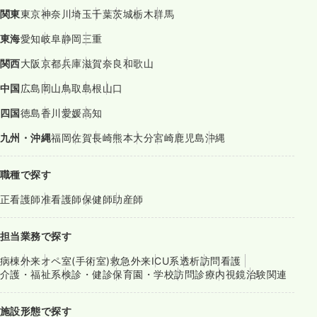
関東
東京
神奈川
埼玉
千葉
茨城
栃木
群馬
東海
愛知
岐阜
静岡
三重
関西
大阪
京都
兵庫
滋賀
奈良
和歌山
中国
広島
岡山
鳥取
島根
山口
四国
徳島
香川
愛媛
高知
九州・沖縄
福岡
佐賀
長崎
熊本
大分
宮崎
鹿児島
沖縄
職種で探す
正看護師
准看護師
保健師
助産師
担当業務で探す
病棟
外来
オペ室(手術室)
救急外来
ICU系
透析
訪問看護
介護・福祉系
検診・健診
保育園・学校
訪問診療
内視鏡
治験関連
施設形態で探す