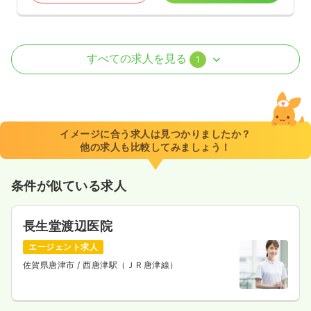
介護・福祉系
その他施設
正看護師
すべての求人を見る
1
一時募集休止
日勤のみ（常勤）
17.1〜23.5
給与
万円
/月
賞与2回
※一例
イメージに合う求人は見つかりましたか？
時間
8:00～17:00
（休憩60分）
他の求人も比較してみましょう！
月給23万円以上可
条件が似ている求人
気になる
詳細を見る
長生堂渡辺医院
エージェント求人
佐賀県唐津市
/ 西唐津駅（ＪＲ唐津線）