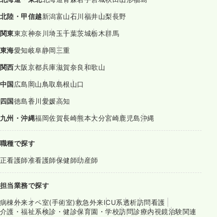
北陸・甲信越
新潟
富山
石川
福井
山梨
長野
関東
東京
神奈川
埼玉
千葉
茨城
栃木
群馬
東海
愛知
岐阜
静岡
三重
関西
大阪
京都
兵庫
滋賀
奈良
和歌山
中国
広島
岡山
鳥取
島根
山口
四国
徳島
香川
愛媛
高知
九州・沖縄
福岡
佐賀
長崎
熊本
大分
宮崎
鹿児島
沖縄
職種で探す
正看護師
准看護師
保健師
助産師
担当業務で探す
病棟
外来
オペ室(手術室)
救急外来
ICU系
透析
訪問看護
介護・福祉系
検診・健診
保育園・学校
訪問診療
内視鏡
治験関連