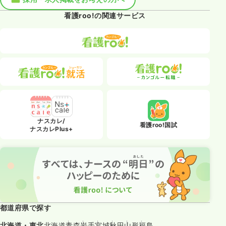
看護roo!の関連サービス
ナスカレ/
看護roo!国試
ナスカレPlus+
都道府県で探す
北海道・東北
北海道
青森
岩手
宮城
秋田
山形
福島