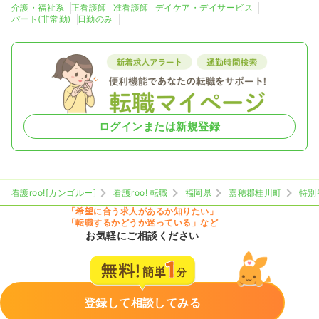
介護・福祉系
正看護師
准看護師
デイケア・デイサービス
パート(非常勤)
日勤のみ
ログインまたは新規登録
看護roo![カンゴルー]
看護roo! 転職
福岡県
嘉穂郡桂川町
特別
「希望に合う求人があるか知りたい」
「転職するかどうか迷っている」など
お気軽にご相談ください
登録して相談してみる