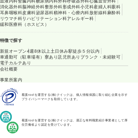
血液内科
腎臓内科
糖尿病内科
外科
呼吸器外科
心臓血管外科
消化器外科
脳神経外科
整形外科
形成外科
小児科
産婦人科
眼科
耳鼻咽喉科
皮膚科
泌尿器科
精神科・心療内科
放射線科
麻酔科
リウマチ科
リハビリテーション科
アレルギー科
緩和医療科（ホスピス）
特徴で探す
新規オープン
4週8休以上
土日休み
駅徒歩５分以内
車通勤可（駐車場有）
寮あり
託児所あり
ブランク・未経験可
電子カルテあり
会社概要
事業所案内
看護roo!を運営する(株)クイックは、個人情報保護に取り組む企業を示す
プライバシーマークを取得しています。
看護roo!を運営する(株)クイックは、適正な有料職業紹介事業者として厚
生労働省より認定を受けています。