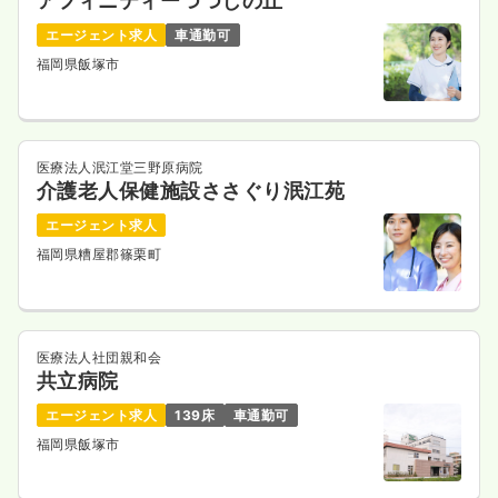
アフィニティーつつじの丘
エージェント求人
車通勤可
福岡県飯塚市
医療法人泯江堂三野原病院
介護老人保健施設ささぐり泯江苑
エージェント求人
福岡県糟屋郡篠栗町
医療法人社団親和会
共立病院
エージェント求人
139床
車通勤可
福岡県飯塚市