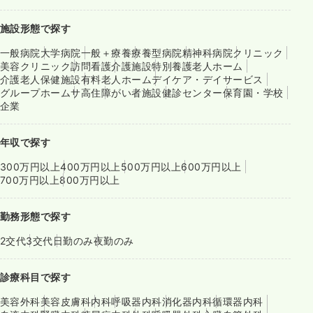
施設形態で探す
一般病院
大学病院
一般＋療養
療養型病院
精神科病院
クリニック
美容クリニック
訪問看護
介護施設
特別養護老人ホーム
介護老人保健施設
有料老人ホーム
デイケア・デイサービス
グループホーム
サ高住
障がい者施設
健診センター
保育園・学校
企業
年収で探す
300万円以上
400万円以上
500万円以上
600万円以上
700万円以上
800万円以上
勤務形態で探す
2交代
3交代
日勤のみ
夜勤のみ
診療科目で探す
美容外科
美容皮膚科
内科
呼吸器内科
消化器内科
循環器内科