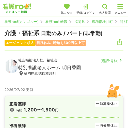
気になる
登録/ログイン
求人検索
メニュー
看護roo![カンゴルー]
看護roo! 転職
福岡県
嘉穂郡桂川町
特別
介護・福祉系
日勤のみ / パート(非常勤)
エージェント求人
日祝休み
時給1,500円以上可
社会福祉法人桂川福祉会
施設情報
特別養護老人ホーム 明日香園
福岡県嘉穂郡桂川町
2026/07/02 更新
正看護師
一時募集休止
1,200〜1,500
時給
円
准看護師
一時募集休止