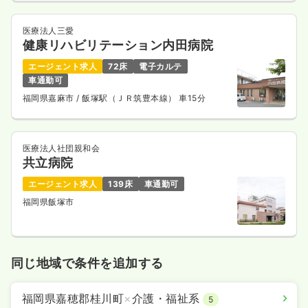
医療法人三愛
健康リハビリテーション内田病院
エージェント求人
72床
電子カルテ
車通勤可
福岡県嘉麻市
/ 飯塚駅（ＪＲ筑豊本線） 車15分
医療法人社団親和会
共立病院
エージェント求人
139床
車通勤可
福岡県飯塚市
同じ地域で条件を追加する
福岡県嘉穂郡桂川町
×
介護・福祉系
5