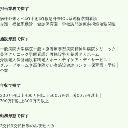
担当業務で探す
病棟
外来
オペ室(手術室)
救急外来
ICU系
透析
訪問看護
介護・福祉系
検診・健診
保育園・学校
訪問診療
内視鏡
治験関連
施設形態で探す
一般病院
大学病院
一般＋療養
療養型病院
精神科病院
クリニック
美容クリニック
訪問看護
介護施設
特別養護老人ホーム
介護老人保健施設
有料老人ホーム
デイケア・デイサービス
グループホーム
サ高住
障がい者施設
健診センター
保育園・学校
企業
年収で探す
300万円以上
400万円以上
500万円以上
600万円以上
700万円以上
800万円以上
勤務形態で探す
2交代
3交代
日勤のみ
夜勤のみ