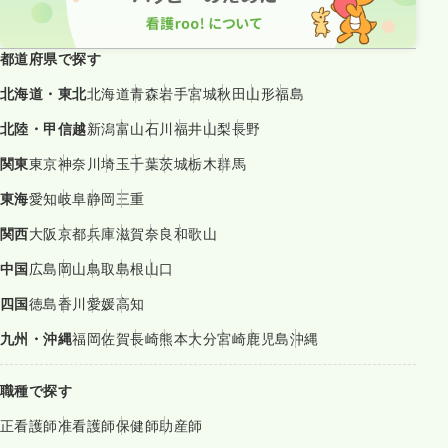
都道府県で探す
北海道・東北
北海道
青森
岩手
宮城
秋田
山形
福島
北陸・甲信越
新潟
富山
石川
福井
山梨
長野
関東
東京
神奈川
埼玉
千葉
茨城
栃木
群馬
東海
愛知
岐阜
静岡
三重
関西
大阪
京都
兵庫
滋賀
奈良
和歌山
中国
広島
岡山
鳥取
島根
山口
四国
徳島
香川
愛媛
高知
九州・沖縄
福岡
佐賀
長崎
熊本
大分
宮崎
鹿児島
沖縄
職種で探す
正看護師
准看護師
保健師
助産師