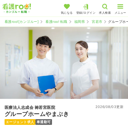
気になる
登録/ログイン
求人検索
メニュー
看護roo![カンゴルー]
看護roo! 転職
福岡県
宮若市
グループホ
2026/08/03更新
医療法人志成会 祷若宮医院
グループホームやまぶき
エージェント求人
車通勤可