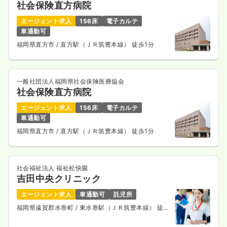
社会保険直方病院
エージェント求人
156床
電子カルテ
車通勤可
福岡県直方市
/ 直方駅（ＪＲ筑豊本線） 徒歩1分
一般社団法人福岡県社会保険医療協会
社会保険直方病院
エージェント求人
156床
電子カルテ
車通勤可
福岡県直方市
/ 直方駅（ＪＲ筑豊本線） 徒歩1分
社会福祉法人 福祉松快園
吉田中央クリニック
エージェント求人
車通勤可
託児所
福岡県遠賀郡水巻町
/ 東水巻駅（ＪＲ筑豊本線） 徒歩
9分