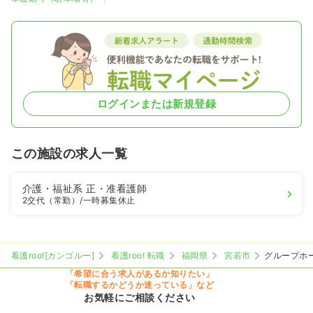
ログインまたは新規登録
この施設の求人一覧
介護・福祉系
正・准看護師
2交代（常勤）
/一時募集休止
看護roo![カンゴルー]
看護roo! 転職
福岡県
宮若市
グループホ
「希望に合う求人があるか知りたい」
「転職するかどうか迷っている」など
お気軽にご相談ください