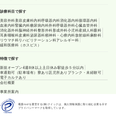
診療科目で探す
美容外科
美容皮膚科
内科
呼吸器内科
消化器内科
循環器内科
血液内科
腎臓内科
糖尿病内科
外科
呼吸器外科
心臓血管外科
消化器外科
脳神経外科
整形外科
形成外科
小児科
産婦人科
眼科
耳鼻咽喉科
皮膚科
泌尿器科
精神科・心療内科
放射線科
麻酔科
リウマチ科
リハビリテーション科
アレルギー科
緩和医療科（ホスピス）
特徴で探す
新規オープン
4週8休以上
土日休み
駅徒歩５分以内
車通勤可（駐車場有）
寮あり
託児所あり
ブランク・未経験可
電子カルテあり
会社概要
事業所案内
看護roo!を運営する(株)クイックは、個人情報保護に取り組む企業を示す
プライバシーマークを取得しています。