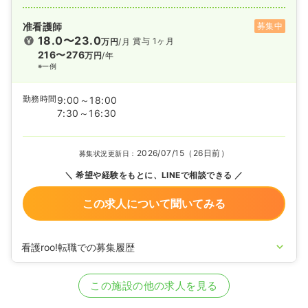
准看護師
募集中
18.0〜23.0
賞与 1ヶ月
万円
/月
216〜276
万円
/年
※一例
勤務時間
9:00～18:00
7:30～16:30
2026/07/15（26日前）
募集状況更新日：
希望や経験をもとに、LINEで相談できる
この求人について聞いてみる
看護roo!転職での募集履歴
2023/07/10
正・准看護師の募集を開始
2022/03/18
正・准看護師の募集を休止
この施設の他の求人を見る
2020/09/17
正・准看護師を募集中