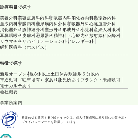
診療科目で探す
美容外科
美容皮膚科
内科
呼吸器内科
消化器内科
循環器内科
血液内科
腎臓内科
糖尿病内科
外科
呼吸器外科
心臓血管外科
消化器外科
脳神経外科
整形外科
形成外科
小児科
産婦人科
眼科
耳鼻咽喉科
皮膚科
泌尿器科
精神科・心療内科
放射線科
麻酔科
リウマチ科
リハビリテーション科
アレルギー科
緩和医療科（ホスピス）
特徴で探す
新規オープン
4週8休以上
土日休み
駅徒歩５分以内
車通勤可（駐車場有）
寮あり
託児所あり
ブランク・未経験可
電子カルテあり
会社概要
事業所案内
看護roo!を運営する(株)クイックは、個人情報保護に取り組む企業を示す
プライバシーマークを取得しています。