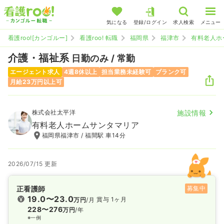
気になる
登録/ログイン
求人検索
メニュー
看護roo![カンゴルー]
看護roo! 転職
福岡県
福津市
有料老人ホ
介護・福祉系
日勤のみ / 常勤
エージェント求人
4週8休以上
担当業務未経験可
ブランク可
月給23万円以上可
株式会社太平洋
施設情報
有料老人ホームサンタマリア
福岡県福津市 / 福間駅 車14分
2026/07/15 更新
正看護師
募集中
19.0〜23.0
賞与 1ヶ月
万円
/月
228〜276
万円
/年
※一例