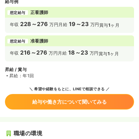
給与例
正看護師
想定給与
228～276
19～23
年収
万円
月給
万円
賞与
1
ヶ月
准看護師
想定給与
216～276
18～23
年収
万円
月給
万円
賞与
1
ヶ月
昇給 / 賞与
昇給：年1回
希望や経験をもとに、LINEで相談できる
給与や働き方について聞いてみる
職場の環境