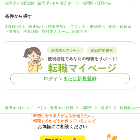
福岡県×准看護師
福岡県×有料老人ホーム
福岡県×日勤のみ
条件から探す
4週8休以上
車通勤可（駐車場有）
ブランク・未経験可
介護・福祉系
正看護師
准看護師
有料老人ホーム
日勤のみ
ログインまたは新規登録
看護roo![カンゴルー]
看護roo! 転職
福岡県
福津市
有料老人ホ
「希望に合う求人があるか知りたい」
「転職するかどうか迷っている」など
お気軽にご相談ください