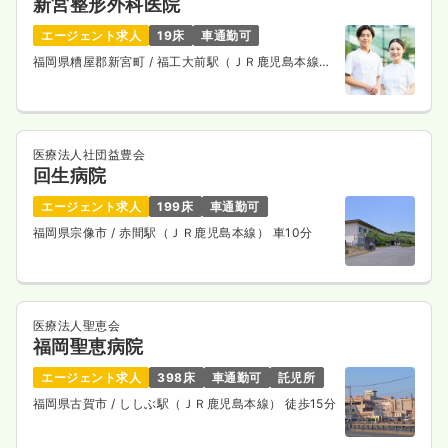
新宮整形外科医院
エージェント求人
19床
車通勤可
福岡県糟屋郡新宮町
/ 福工大前駅（ＪＲ鹿児島本線）
徒歩7分
医療法人社団益豊会
回生病院
エージェント求人
199床
車通勤可
福岡県宗像市
/ 赤間駅（ＪＲ鹿児島本線） 車10分
医療法人聖恵会
福岡聖恵病院
エージェント求人
398床
車通勤可
託児所
福岡県古賀市
/ ししぶ駅（ＪＲ鹿児島本線） 徒歩15分