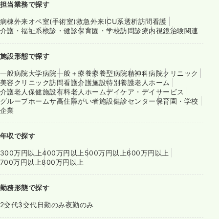
担当業務で探す
病棟
外来
オペ室(手術室)
救急外来
ICU系
透析
訪問看護
介護・福祉系
検診・健診
保育園・学校
訪問診療
内視鏡
治験関連
施設形態で探す
一般病院
大学病院
一般＋療養
療養型病院
精神科病院
クリニック
美容クリニック
訪問看護
介護施設
特別養護老人ホーム
介護老人保健施設
有料老人ホーム
デイケア・デイサービス
グループホーム
サ高住
障がい者施設
健診センター
保育園・学校
企業
年収で探す
300万円以上
400万円以上
500万円以上
600万円以上
700万円以上
800万円以上
勤務形態で探す
2交代
3交代
日勤のみ
夜勤のみ