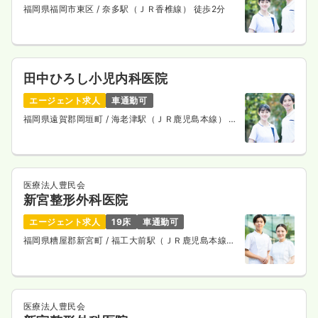
福岡県福岡市東区
/ 奈多駅（ＪＲ香椎線） 徒歩2分
田中ひろし小児内科医院
エージェント求人
車通勤可
福岡県遠賀郡岡垣町
/ 海老津駅（ＪＲ鹿児島本線） バ
ス12分
医療法人豊民会
新宮整形外科医院
エージェント求人
19床
車通勤可
福岡県糟屋郡新宮町
/ 福工大前駅（ＪＲ鹿児島本線）
徒歩7分
医療法人豊民会