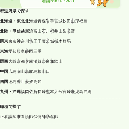
都道府県で探す
北海道・東北
北海道
青森
岩手
宮城
秋田
山形
福島
北陸・甲信越
新潟
富山
石川
福井
山梨
長野
関東
東京
神奈川
埼玉
千葉
茨城
栃木
群馬
東海
愛知
岐阜
静岡
三重
関西
大阪
京都
兵庫
滋賀
奈良
和歌山
中国
広島
岡山
鳥取
島根
山口
四国
徳島
香川
愛媛
高知
九州・沖縄
福岡
佐賀
長崎
熊本
大分
宮崎
鹿児島
沖縄
職種で探す
正看護師
准看護師
保健師
助産師