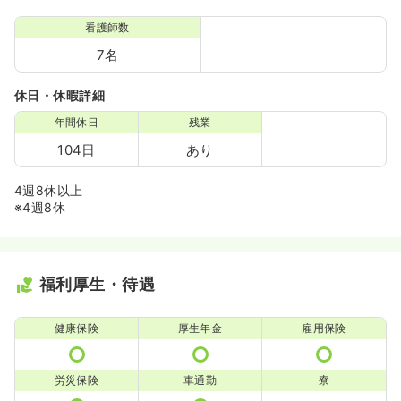
看護師数
7名
休日・休暇詳細
年間休日
残業
104日
あり
4週8休以上
※4週8休
福利厚生・待遇
健康保険
厚生年金
雇用保険
労災保険
車通勤
寮