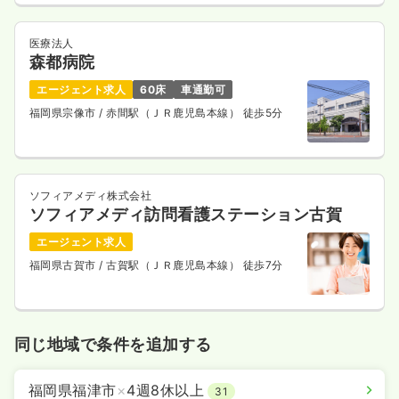
医療法人
森都病院
エージェント求人
60床
車通勤可
福岡県宗像市
/ 赤間駅（ＪＲ鹿児島本線） 徒歩5分
ソフィアメディ株式会社
ソフィアメディ訪問看護ステーション古賀
エージェント求人
福岡県古賀市
/ 古賀駅（ＪＲ鹿児島本線） 徒歩7分
同じ地域で条件を追加する
福岡県福津市
×
4週8休以上
31