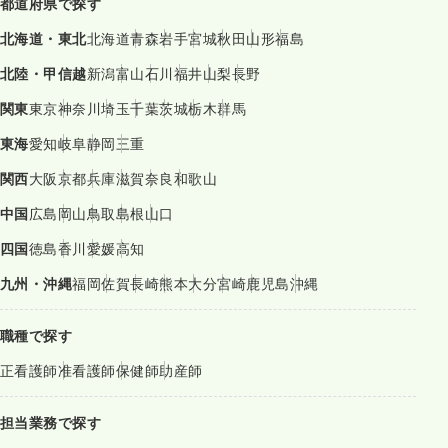
都道府県で探す
北海道・東北
北海道
青森
岩手
宮城
秋田
山形
福島
北陸・甲信越
新潟
富山
石川
福井
山梨
長野
関東
東京
神奈川
埼玉
千葉
茨城
栃木
群馬
東海
愛知
岐阜
静岡
三重
関西
大阪
京都
兵庫
滋賀
奈良
和歌山
中国
広島
岡山
鳥取
島根
山口
四国
徳島
香川
愛媛
高知
九州・沖縄
福岡
佐賀
長崎
熊本
大分
宮崎
鹿児島
沖縄
職種で探す
正看護師
准看護師
保健師
助産師
担当業務で探す