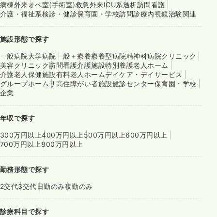
病棟
外来
オペ室(手術室)
救急外来
ICU系
透析
訪問看護
介護・福祉系
検診・健診
保育園・学校
訪問診療
内視鏡
治験関連
施設形態で探す
一般病院
大学病院
一般＋療養
療養型病院
精神科病院
クリニック
美容クリニック
訪問看護
介護施設
特別養護老人ホーム
介護老人保健施設
有料老人ホーム
デイケア・デイサービス
グループホーム
サ高住
障がい者施設
健診センター
保育園・学校
企業
年収で探す
300万円以上
400万円以上
500万円以上
600万円以上
700万円以上
800万円以上
勤務形態で探す
2交代
3交代
日勤のみ
夜勤のみ
診療科目で探す