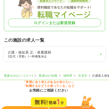
ログインまたは新規登録
この施設の求人一覧
介護・福祉系
正・准看護師
2交代（常勤）
/一時募集休止
看護roo![カンゴルー]
看護roo! 転職
福岡県
宮若市
介護老人保
「希望に合う求人があるか知りたい」
「転職するかどうか迷っている」など
お気軽にご相談ください