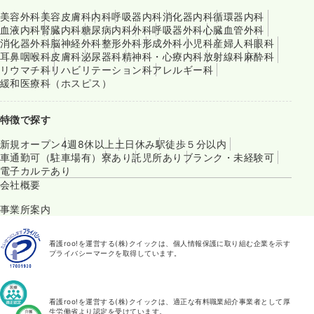
美容外科
美容皮膚科
内科
呼吸器内科
消化器内科
循環器内科
血液内科
腎臓内科
糖尿病内科
外科
呼吸器外科
心臓血管外科
消化器外科
脳神経外科
整形外科
形成外科
小児科
産婦人科
眼科
耳鼻咽喉科
皮膚科
泌尿器科
精神科・心療内科
放射線科
麻酔科
リウマチ科
リハビリテーション科
アレルギー科
緩和医療科（ホスピス）
特徴で探す
新規オープン
4週8休以上
土日休み
駅徒歩５分以内
車通勤可（駐車場有）
寮あり
託児所あり
ブランク・未経験可
電子カルテあり
会社概要
事業所案内
看護roo!を運営する(株)クイックは、個人情報保護に取り組む企業を示す
プライバシーマークを取得しています。
看護roo!を運営する(株)クイックは、適正な有料職業紹介事業者として厚
生労働省より認定を受けています。