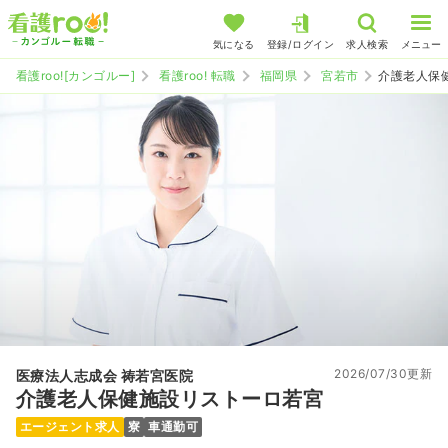
気になる
登録/ログイン
求人検索
メニュー
看護roo![カンゴルー]
看護roo! 転職
福岡県
宮若市
介護老人保
2026/07/30更新
医療法人志成会 祷若宮医院
介護老人保健施設リストーロ若宮
エージェント求人
寮
車通勤可