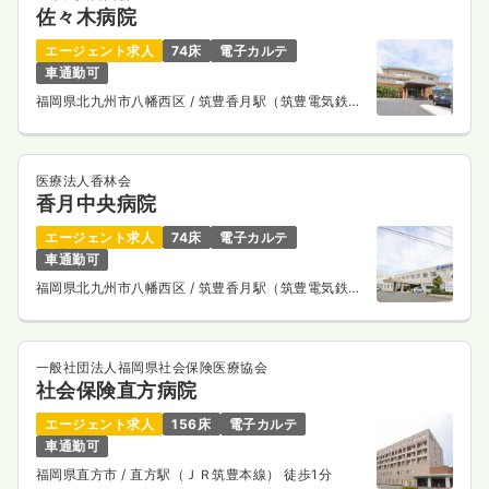
佐々木病院
エージェント求人
74床
電子カルテ
車通勤可
福岡県北九州市八幡西区
/ 筑豊香月駅（筑豊電気鉄
道） 徒歩20分
医療法人香林会
香月中央病院
エージェント求人
74床
電子カルテ
車通勤可
福岡県北九州市八幡西区
/ 筑豊香月駅（筑豊電気鉄
道）
一般社団法人福岡県社会保険医療協会
社会保険直方病院
エージェント求人
156床
電子カルテ
車通勤可
福岡県直方市
/ 直方駅（ＪＲ筑豊本線） 徒歩1分