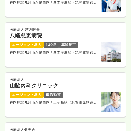
福岡県北九州市八幡西区
/ 新木屋瀬駅（筑豊電気鉄
道） 徒歩12分
医療法人 慈恵睦会
八幡慈恵病院
エージェント求人
130床
車通勤可
福岡県北九州市八幡西区
/ 新木屋瀬駅（筑豊電気鉄
道） 徒歩5分
医療法人
山脇内科クリニック
エージェント求人
車通勤可
福岡県北九州市八幡西区
/ 三ヶ森駅（筑豊電気鉄道）
徒歩10分
医療法人健美会