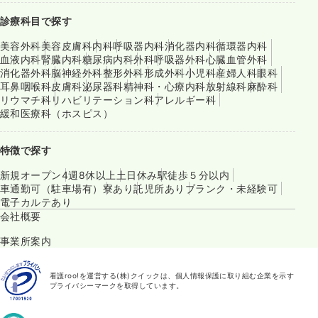
診療科目で探す
美容外科
美容皮膚科
内科
呼吸器内科
消化器内科
循環器内科
血液内科
腎臓内科
糖尿病内科
外科
呼吸器外科
心臓血管外科
消化器外科
脳神経外科
整形外科
形成外科
小児科
産婦人科
眼科
耳鼻咽喉科
皮膚科
泌尿器科
精神科・心療内科
放射線科
麻酔科
リウマチ科
リハビリテーション科
アレルギー科
緩和医療科（ホスピス）
特徴で探す
新規オープン
4週8休以上
土日休み
駅徒歩５分以内
車通勤可（駐車場有）
寮あり
託児所あり
ブランク・未経験可
電子カルテあり
会社概要
事業所案内
看護roo!を運営する(株)クイックは、個人情報保護に取り組む企業を示す
プライバシーマークを取得しています。