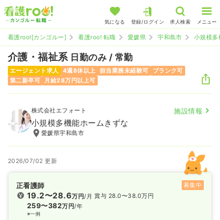
気になる
登録/ログイン
求人検索
メニュー
看護roo![カンゴルー]
看護roo! 転職
愛媛県
宇和島市
小規模多
介護・福祉系
日勤のみ / 常勤
エージェント求人
4週8休以上
担当業務未経験可
ブランク可
第二新卒可
月給28万円以上可
株式会社エフォート
施設情報
小規模多機能ホームきずな
愛媛県宇和島市
2026/07/02 更新
正看護師
募集中
19.2〜28.6
賞与 28.0〜38.0万円
万円
/月
259〜382
万円
/年
※一例