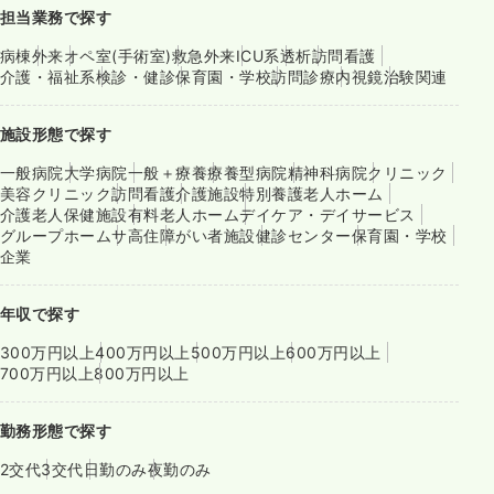
担当業務で探す
病棟
外来
オペ室(手術室)
救急外来
ICU系
透析
訪問看護
介護・福祉系
検診・健診
保育園・学校
訪問診療
内視鏡
治験関連
施設形態で探す
一般病院
大学病院
一般＋療養
療養型病院
精神科病院
クリニック
美容クリニック
訪問看護
介護施設
特別養護老人ホーム
介護老人保健施設
有料老人ホーム
デイケア・デイサービス
グループホーム
サ高住
障がい者施設
健診センター
保育園・学校
企業
年収で探す
300万円以上
400万円以上
500万円以上
600万円以上
700万円以上
800万円以上
勤務形態で探す
2交代
3交代
日勤のみ
夜勤のみ