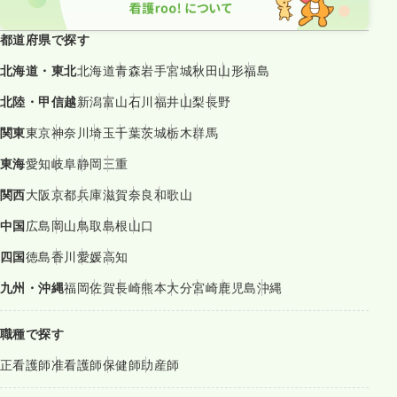
都道府県で探す
北海道・東北
北海道
青森
岩手
宮城
秋田
山形
福島
北陸・甲信越
新潟
富山
石川
福井
山梨
長野
関東
東京
神奈川
埼玉
千葉
茨城
栃木
群馬
東海
愛知
岐阜
静岡
三重
関西
大阪
京都
兵庫
滋賀
奈良
和歌山
中国
広島
岡山
鳥取
島根
山口
四国
徳島
香川
愛媛
高知
九州・沖縄
福岡
佐賀
長崎
熊本
大分
宮崎
鹿児島
沖縄
職種で探す
正看護師
准看護師
保健師
助産師