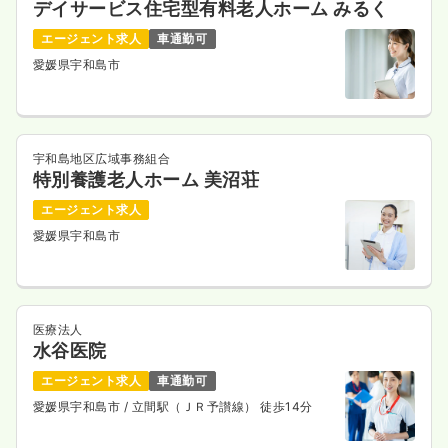
デイサービス住宅型有料老人ホーム みるく
エージェント求人
車通勤可
愛媛県宇和島市
宇和島地区広域事務組合
特別養護老人ホーム 美沼荘
エージェント求人
愛媛県宇和島市
医療法人
水谷医院
エージェント求人
車通勤可
愛媛県宇和島市
/ 立間駅（ＪＲ予讃線） 徒歩14分