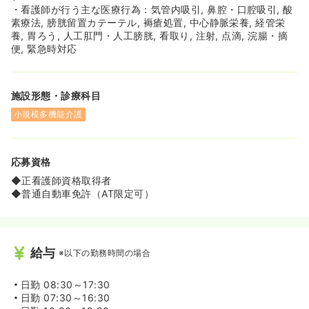
・看護師が行う主な医療行為：気管内吸引, 鼻腔・口腔吸引, 酸
素療法, 膀胱留置カテーテル, 褥瘡処置, 中心静脈栄養, 経管栄
養, 胃ろう, 人工肛門・人工膀胱, 看取り, 注射, 点滴, 浣腸・摘
便, 緊急時対応
施設形態・診療科目
小規模多機能介護
応募資格
◆正看護師資格取得者
◆普通自動車免許（AT限定可）
給与
※以下の勤務時間の場合
日勤
08:30～17:30
日勤
07:30～16:30