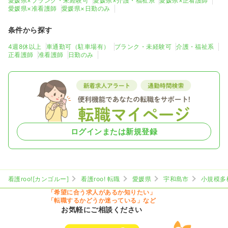
愛媛県×ブランク・未経験可
愛媛県×介護・福祉系
愛媛県×正看護師
愛媛県×准看護師
愛媛県×日勤のみ
条件から探す
4週8休以上
車通勤可（駐車場有）
ブランク・未経験可
介護・福祉系
正看護師
准看護師
日勤のみ
ログインまたは新規登録
看護roo![カンゴルー]
看護roo! 転職
愛媛県
宇和島市
小規模多
「希望に合う求人があるか知りたい」
「転職するかどうか迷っている」など
お気軽にご相談ください