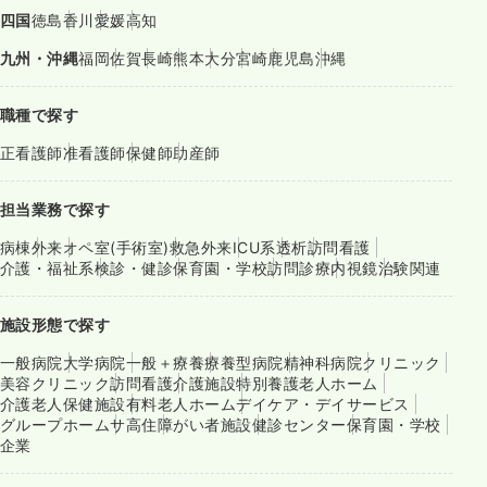
四国
徳島
香川
愛媛
高知
九州・沖縄
福岡
佐賀
長崎
熊本
大分
宮崎
鹿児島
沖縄
職種で探す
正看護師
准看護師
保健師
助産師
担当業務で探す
病棟
外来
オペ室(手術室)
救急外来
ICU系
透析
訪問看護
介護・福祉系
検診・健診
保育園・学校
訪問診療
内視鏡
治験関連
施設形態で探す
一般病院
大学病院
一般＋療養
療養型病院
精神科病院
クリニック
美容クリニック
訪問看護
介護施設
特別養護老人ホーム
介護老人保健施設
有料老人ホーム
デイケア・デイサービス
グループホーム
サ高住
障がい者施設
健診センター
保育園・学校
企業