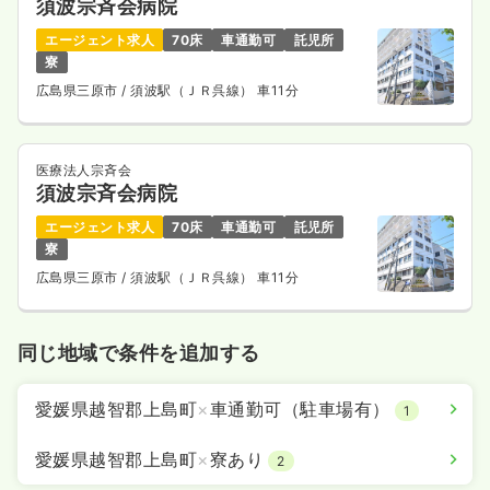
須波宗斉会病院
エージェント求人
70床
車通勤可
託児所
寮
広島県三原市
/ 須波駅（ＪＲ呉線） 車11分
医療法人宗斉会
須波宗斉会病院
エージェント求人
70床
車通勤可
託児所
寮
広島県三原市
/ 須波駅（ＪＲ呉線） 車11分
同じ地域で条件を追加する
愛媛県越智郡上島町
×
車通勤可（駐車場有）
1
愛媛県越智郡上島町
×
寮あり
2