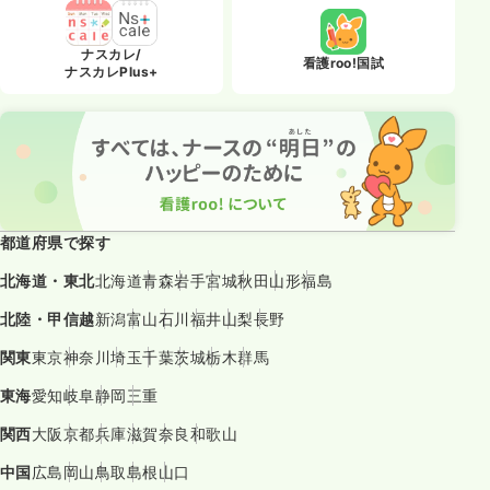
ナスカレ/
看護roo!国試
ナスカレPlus+
都道府県で探す
北海道・東北
北海道
青森
岩手
宮城
秋田
山形
福島
北陸・甲信越
新潟
富山
石川
福井
山梨
長野
関東
東京
神奈川
埼玉
千葉
茨城
栃木
群馬
東海
愛知
岐阜
静岡
三重
関西
大阪
京都
兵庫
滋賀
奈良
和歌山
中国
広島
岡山
鳥取
島根
山口