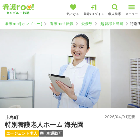
気になる
登録/ログイン
求人検索
メニュー
看護roo![カンゴルー]
看護roo! 転職
愛媛県
越智郡上島町
特別
2026/04/01更新
上島町
特別養護老人ホーム 海光園
エージェント求人
寮
車通勤可