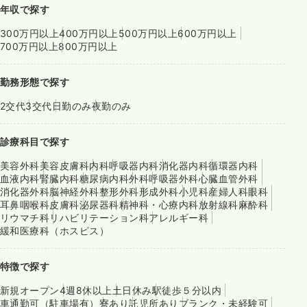
年収で探す
300万円以上
400万円以上
500万円以上
600万円以上
700万円以上
800万円以上
勤務形態で探す
2交代
3交代
日勤のみ
夜勤のみ
診療科目で探す
美容外科
美容皮膚科
内科
呼吸器内科
消化器内科
循環器内科
血液内科
腎臓内科
糖尿病内科
外科
呼吸器外科
心臓血管外科
消化器外科
脳神経外科
整形外科
形成外科
小児科
産婦人科
眼科
耳鼻咽喉科
皮膚科
泌尿器科
精神科・心療内科
放射線科
麻酔科
リウマチ科
リハビリテーション科
アレルギー科
緩和医療科（ホスピス）
特徴で探す
新規オープン
4週8休以上
土日休み
駅徒歩５分以内
車通勤可（駐車場有）
寮あり
託児所あり
ブランク・未経験可