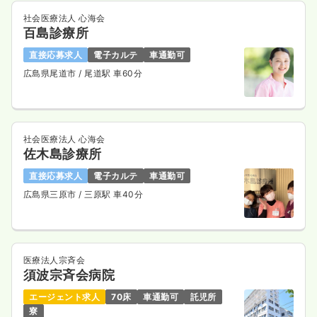
社会医療法人 心海会
百島診療所
直接応募求人
電子カルテ
車通勤可
広島県尾道市
/ 尾道駅 車60分
社会医療法人 心海会
佐木島診療所
直接応募求人
電子カルテ
車通勤可
広島県三原市
/ 三原駅 車40分
医療法人宗斉会
須波宗斉会病院
エージェント求人
70床
車通勤可
託児所
寮