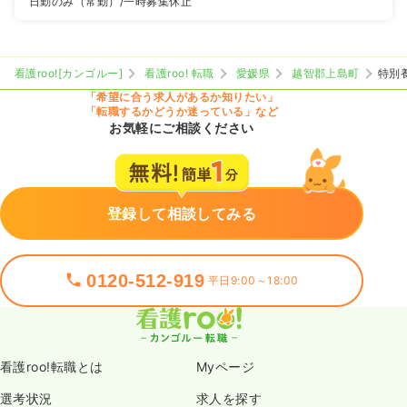
日勤のみ（常勤）
/一時募集休止
看護roo![カンゴルー]
看護roo! 転職
愛媛県
越智郡上島町
特別
「希望に合う求人があるか知りたい」
「転職するかどうか迷っている」など
お気軽にご相談ください
登録して相談してみる
0120-512-919
平日9:00～18:00
看護roo!転職とは
Myページ
選考状況
求人を探す