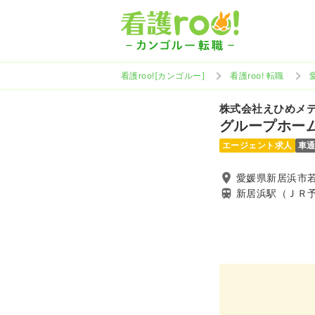
看護roo![カンゴルー]
看護roo! 転職
株式会社えひめメ
グループホー
エージェント求人
車
愛媛県新居浜市若水
新居浜駅（ＪＲ