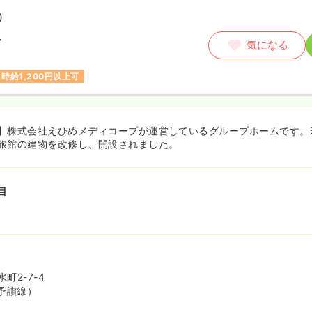
）
〜
気になる
時給1,200円以上可
】株式会社えひめメディコープが運営しているグループホームです。
旅館の建物を改修し、開設されました。
目
町2-7-4
予讃線）