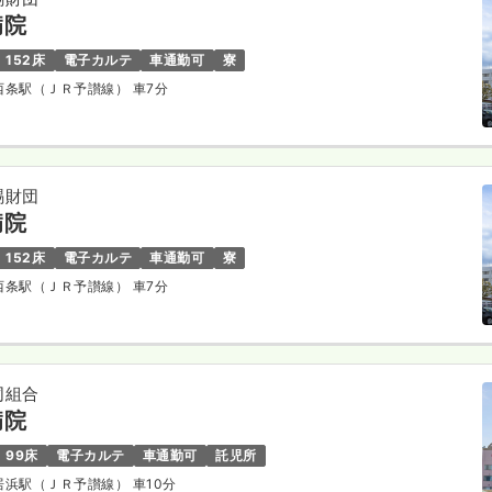
病院
152床
電子カルテ
車通勤可
寮
予西条駅（ＪＲ予讃線） 車7分
賜財団
病院
152床
電子カルテ
車通勤可
寮
予西条駅（ＪＲ予讃線） 車7分
同組合
病院
99床
電子カルテ
車通勤可
託児所
新居浜駅（ＪＲ予讃線） 車10分