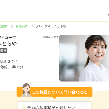
愛媛県
新居浜市
グループホームとらや
2026/06/11更新
ディコープ
ムとらや
通勤可
町2-7-4
予讃線）
11分
この施設について問い合わせる
最新の募集状況が知りたい