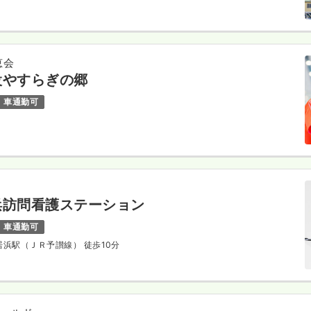
恵会
設やすらぎの郷
車通勤可
浜訪問看護ステーション
車通勤可
新居浜駅（ＪＲ予讃線） 徒歩10分