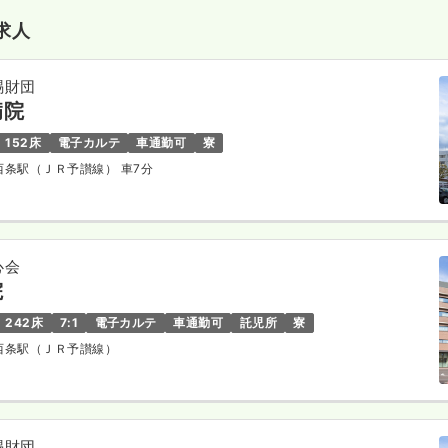
求人
賜財団
病院
152床
電子カルテ
車通勤可
寮
予西条駅（ＪＲ予讃線） 車7分
心会
院
242床
7:1
電子カルテ
車通勤可
託児所
寮
予西条駅（ＪＲ予讃線）
賜財団